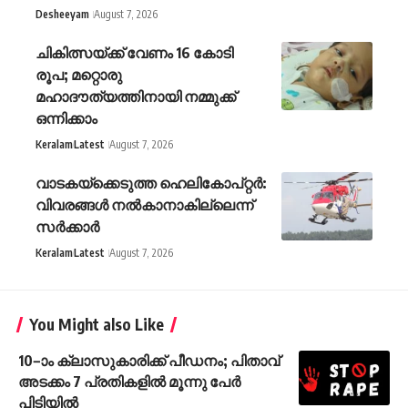
Desheeyam
August 7, 2026
ചികിത്സയ്ക്ക് വേണം 16 കോടി
രൂപ; മറ്റൊരു
മഹാദൗത്യത്തിനായി നമ്മുക്ക്
ഒന്നിക്കാം
Keralam
Latest
August 7, 2026
വാടകയ്‌ക്കെടുത്ത ഹെലികോപ്റ്റർ:
വിവരങ്ങൾ നൽകാനാകില്ലെന്ന്
സർക്കാർ
Keralam
Latest
August 7, 2026
You Might also Like
10–ാം ക്ലാസുകാരിക്ക് പീഡനം; പിതാവ്
അടക്കം 7 പ്രതികളിൽ മൂന്നു പേർ
പിടിയിൽ