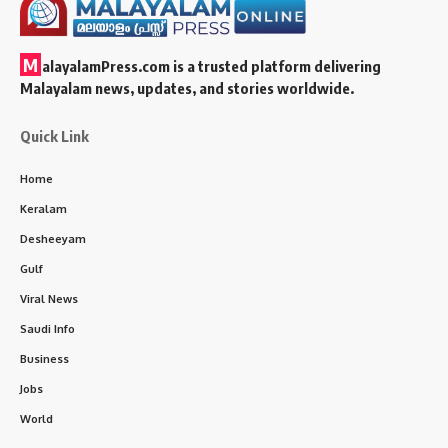
M
alayalamPress.com
is a trusted platform delivering
Malayalam news, updates, and stories worldwide.
Quick Link
Home
Keralam
Desheeyam
Gulf
Viral News
Saudi Info
Business
Jobs
World