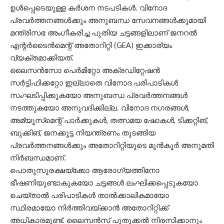
ഉൾപ്പെടെയുള്ള കർശന നടപടികൾ. വിനോദ
പ്രവർത്തനങ്ങൾക്കും അനുബന്ധ സേവനങ്ങൾക്കുമായി
മന്ത്രിസഭ അംഗീകരിച്ച പുതിയ ചട്ടങ്ങളിലാണ് ജനറൽ
എന്റർടൈൻമെന്റ് അതോറിറ്റി (GEA) ഇക്കാര്യം
വ്യക്തമാക്കിയത്.
ലൈസൻസോ പെർമിറ്റോ അക്രഡിറ്റേഷൻ
സർട്ടിഫിക്കറ്റോ ഇല്ലാതെ വിനോദ പരിപാടികൾ
സംഘടിപ്പിക്കുകയോ അനുബന്ധ പ്രവർത്തനങ്ങൾ
നടത്തുകയോ അനുവദിക്കില്ല. വിനോദ നഗരങ്ങൾ,
അമ്യൂസ്‌മെന്റ് പാർക്കുകൾ, തത്സമയ ഷോകൾ, ടിക്കറ്റിങ്,
ബുക്കിങ്, ജനക്കൂട്ട നിയന്ത്രണം തുടങ്ങിയ
പ്രവർത്തനങ്ങൾക്കും അതോറിറ്റിയുടെ മുൻകൂർ അനുമതി
നിർബന്ധമാണ്.
പൊതുസുരക്ഷയ്ക്കോ ആരോഗ്യത്തിനോ
ഭീഷണിയുണ്ടാകുകയോ ചട്ടങ്ങൾ ലംഘിക്കപ്പെടുകയോ
ചെയ്താൽ പരിപാടികൾ താൽക്കാലികമായോ
സ്ഥിരമായോ നിർത്തിവയ്ക്കാൻ അതോറിറ്റിക്ക്
അധികാരമുണ്ട്. ലൈസൻസ് പുതുക്കൽ നിരസിക്കാനും