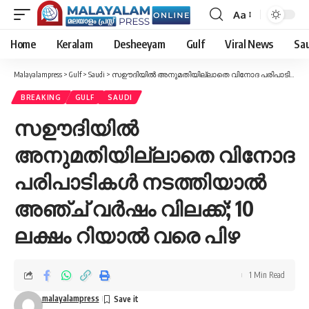
Aa
Font
Resizer
Home
Keralam
Desheeyam
Gulf
Viral News
Sau
Malayalampress
>
Gulf
>
Saudi
>
സഊദിയിൽ അനുമതിയില്ലാതെ വിനോദ പരിപാടികൾ നടത്തിയാൽ അഞ്ച് വർഷം വിലക്ക്; 10 ലക്ഷം റിയാൽ വരെ പിഴ
BREAKING
GULF
SAUDI
സഊദിയിൽ
അനുമതിയില്ലാതെ വിനോദ
പരിപാടികൾ നടത്തിയാൽ
അഞ്ച് വർഷം വിലക്ക്; 10
ലക്ഷം റിയാൽ വരെ പിഴ
1 Min Read
malayalampress