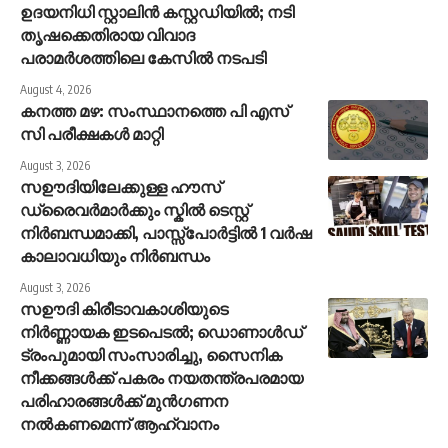
ഉദയനിധി സ്റ്റാലിൻ കസ്റ്റഡിയിൽ; നടി
തൃഷക്കെതിരായ വിവാദ​
പരാമർശത്തിലെ കേസിൽ നടപടി
August 4, 2026
കനത്ത മഴ: സംസ്ഥാനത്തെ പി എസ്
സി പരീക്ഷകള്‍ മാറ്റി
August 3, 2026
സഊദിയിലേക്കുള്ള ഹൗസ്
ഡ്രൈവർമാർക്കും സ്കിൽ ടെസ്റ്റ്‌
നിർബന്ധമാക്കി, പാസ്സ്പോർട്ടിൽ 1 വർഷ
കാലാവധിയും നിർബന്ധം
August 3, 2026
സഊദി കിരീടാവകാശിയുടെ
നിർണ്ണായക ഇടപെടൽ; ഡൊണാൾഡ്
ട്രംപുമായി സംസാരിച്ചു, സൈനിക
നീക്കങ്ങൾക്ക് പകരം നയതന്ത്രപരമായ
പരിഹാരങ്ങൾക്ക് മുൻഗണന
നൽകണമെന്ന് ആഹ്വാനം