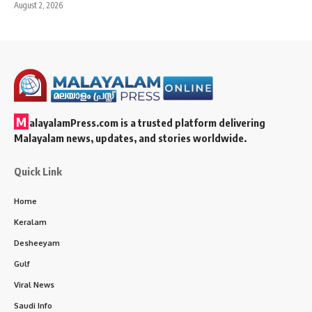
August 2, 2026
M
alayalamPress.com
is a trusted platform delivering
Malayalam news, updates, and stories worldwide.
Quick Link
Home
Keralam
Desheeyam
Gulf
Viral News
Saudi Info