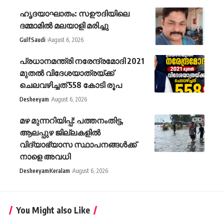
ഹൃദയാഘാതം: സഊദിയിലെ
ദമ്മാമില്‍ മലയാളി മരിച്ചു
Gulf
Saudi
August 6, 2026
പ്രധാനമന്ത്രി നരേന്ദ്രമോദി 2021
മുതല്‍ വിദേശയാത്രയ്ക്ക്
ചെലവഴിച്ചത് 558 കോടി രൂപ
Desheeyam
August 6, 2026
മഴ മുന്നറിയിപ്പ്: പത്തനംതിട്ട,
ആലപ്പുഴ ജില്ലകളിൽ
വിദ്യാഭ്യാസ സ്ഥാപനങ്ങൾക്ക്
നാളെ അവധി
Desheeyam
Keralam
August 6, 2026
You Might also Like