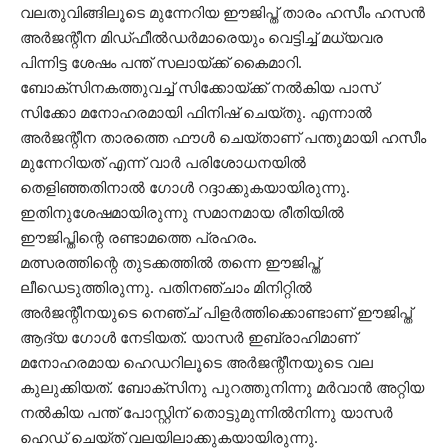
വലതുവിങ്ങിലൂടെ മുന്നേറിയ ഈജിപ്ത് താരം ഹസീം ഹസൻ
അർജന്റീന മിഡ്ഫീൽഡർമാരെയും വെട്ടിച്ച് മധ്യവര
പിന്നിട്ട ശേഷം പന്ത് സലായ്ക്ക് കൈമാറി.
ബോക്സിനകത്തുവച്ച് സിക്കോയ്ക്ക് നൽകിയ പാസ്
സിക്കോ മനോഹരമായി ഫിനിഷ് ചെയ്തു. എന്നാൽ
അർജന്റീന താരത്തെ ഫൗൾ ചെയ്താണ് പന്തുമായി ഹസീം
മുന്നേറിയത് എന്ന് വാർ പരിശോധനയിൽ
തെളിഞ്ഞതിനാൽ ഗോൾ റദ്ദാക്കുകയായിരുന്നു.
ഇതിനുശേഷമായിരുന്നു സമാനമായ രീതിയിൽ
ഈജിപ്തിന്റെ രണ്ടാമത്തെ പ്രഹരം.
മത്സരത്തിന്റെ തുടക്കത്തിൽ തന്നെ ഈജിപ്ത്
ലീഡെടുത്തിരുന്നു. പതിനഞ്ചാം മിനിറ്റിൽ
അർജന്റീനയുടെ നെഞ്ച് പിളർത്തിക്കൊണ്ടാണ് ഈജിപ്ത്
ആദ്യ ഗോൾ നേടിയത്. യാസർ ഇബ്രാഹിമാണ്
മനോഹരമായ ഹെഡറിലൂടെ അർജന്റീനയുടെ വല
കുലുക്കിയത്. ബോക്സിനു പുറത്തുനിന്നു മർവാൻ അറ്റിയ
നൽകിയ പന്ത് പോസ്റ്റിന് തൊട്ടുമുന്നിൽനിന്നു യാസർ
ഹെഡ് ചെയ്ത് വലയിലാക്കുകയായിരുന്നു.