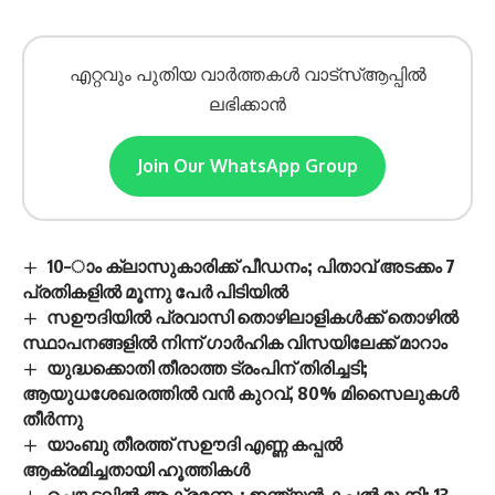
എറ്റവും പുതിയ വാർത്തകൾ വാട്സ്ആപ്പിൽ
ലഭിക്കാൻ
Join Our WhatsApp Group
10–ാം ക്ലാസുകാരിക്ക് പീഡനം; പിതാവ് അടക്കം 7
പ്രതികളിൽ മൂന്നു പേർ പിടിയിൽ
സഊദിയിൽ പ്രവാസി തൊഴിലാളികൾക്ക് തൊഴിൽ
സ്ഥാപനങ്ങളിൽ നിന്ന് ഗാർഹിക വിസയിലേക്ക് മാറാം
യുദ്ധക്കൊതി തീരാത്ത ട്രംപിന് തിരിച്ചടി;
ആയുധശേഖരത്തിൽ വൻ കുറവ്, 80% മിസൈലുകൾ
തീർന്നു
യാംബു തീരത്ത് സഊദി എണ്ണ കപ്പൽ
ആക്രമിച്ചതായി ഹൂത്തികൾ