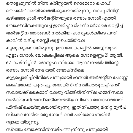
തൊട്ടുമുന്നിൽ നിന്ന ക്രിസ്റ്റ്യൻ റൊമേറോ ഹെഡ്
െചയ്ത് വലയിലെത്തിക്കുകയായിരുന്നു. നാലു മിനിറ്റ്
കഴിഞ്ഞപ്പോൾ അർജന്റീനയുടെ രണ്ടാം ഗോൾ എത്തി.
ബോക്സിനകത്തുവച്ച് ഈജിപ്ത് ഡിഫൻഡർമാരെ വെട്ടിച്ച്
അർജന്റീന താരങ്ങൾ നൽകിയ പാസുകൾക്കിടെ പന്ത്
കാലിൽ ലഭിച്ച മെസ്സി ഷൂട്ട് ചെയ്ത് വല
കുലുക്കുകയായിരുന്നു. ഈ ലോകകപ്പിൽ മെസ്സിയുടെ
എട്ടാം ഗോൾ. ലോകകപ്പിലെ ആകെ ഗോളെണ്ണം 21 ആയി.
67–ാം മിനിറ്റിൽ മൊസ്തഫ സിക്കോ ആണ് ഈജിപ്‌തിന്റെ
രണ്ടാം ഗോൾ നേടിയത്. ബോക്സിലെ
കൂട്ടപ്പൊരിച്ചിലിനിടെ പന്തുമായി ഹസൻ അർജന്റീന പോസ്റ്റ്
ലക്ഷ്യമാക്കി കുതിച്ചു. ബോക്സിന് സമീപത്തുവച്ച് പന്ത്
സലായ്ക്ക് കൈമാറി വലതു വിങ്ങിൽനിന്ന് മുഹമ്മദ് സലാ
നൽകിയ ക്രോസ് ഓടിയെത്തിയ സിക്കോ മനോഹരമായി
ഫിനിഷ് ചെയ്യുകയായിരുന്നു. ഇതിന് പത്തു മിനിറ്റ് മുൻപ്
സിക്കോ നേടിയ ഒരു ഗോൾ വാർ പരിശോധനയിൽ
റദ്ദാക്കിയിരുന്നു.
സ്വന്തം ബോക്സിന് സമീപത്തുനിന്നു പന്തുമായി