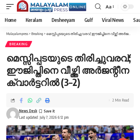
Aa
Font
Resizer
Home
Keralam
Desheeyam
Gulf
Viral News
Sau
Malayalampress
>
Breaking
>
മെസ്സിപ്പടയുടെ തിരിച്ചുവരവ്; ഈജിപ്തിനെ വീഴ്ത്തി അർജന്റീന ക്വാർട്ടറിൽ (3–2)
BREAKING
മെസ്സിപ്പടയുടെ തിരിച്ചുവരവ്;
ഈജിപ്തിനെ വീഴ്ത്തി അർജന്റീന
ക്വാർട്ടറിൽ (3–2)
2 Min Read
News Desk
Last updated: July 7, 2026 6:12 pm