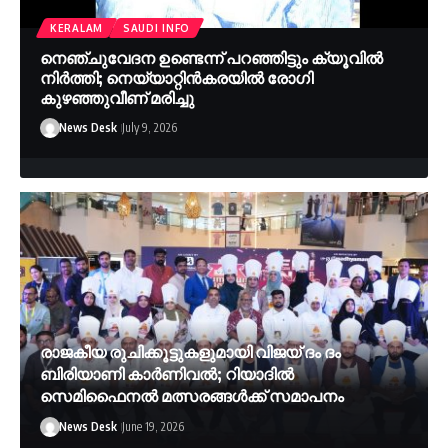
KERALAM
SAUDI INFO
നെഞ്ചുവേദന ഉണ്ടെന്ന് പറഞ്ഞിട്ടും ക്യൂവിൽ
നിർത്തി; നെയ്യാറ്റിൻകരയിൽ രോഗി
കുഴഞ്ഞുവീണ് മരിച്ചു
News Desk
July 9, 2026
രാജകീയ രുചിക്കൂട്ടുകളുമായി വിജയ് ദം ദം
ബിരിയാണി കാർണിവൽ; റിയാദിൽ
സെമിഫൈനൽ മത്സരങ്ങൾക്ക്​ സമാപനം
News Desk
June 19, 2026