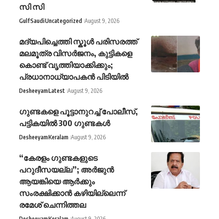
സി സി
Gulf
Saudi
Uncategorized
August 9, 2026
മദ്യപിച്ചെത്തി സ്കൂൾ പരിസരത്ത്
മലമൂത്ര വിസർജനം, കുട്ടികളെ
കൊണ്ട് വൃത്തിയാക്കിക്കും;
പ്രധാനാധ്യാപകൻ പിടിയിൽ
Desheeyam
Latest
August 9, 2026
ഗുണ്ടകളെ പൂട്ടാനുറച്ച് പോലീസ്,
പട്ടികയിൽ 300 ഗുണ്ടകൾ
Desheeyam
Keralam
August 9, 2026
“കേരളം ഗുണ്ടകളുടെ
പറുദീസയല്ല”; അർജുൻ
ആയങ്കിയെ ആർക്കും
സംരക്ഷിക്കാൻ കഴിയില്ലെന്ന്
രമേശ് ചെന്നിത്തല
Desheeyam
Keralam
August 9, 2026