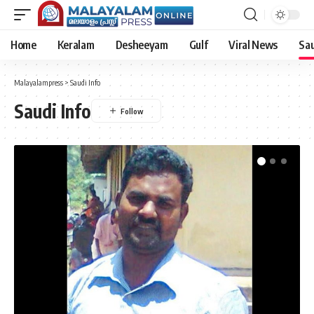
Home
Keralam
Desheeyam
Gulf
Viral News
Sau
Malayalampress
>
Saudi Info
Saudi Info