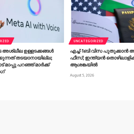
RIZED
UNCATEGORIZED
ടെ അശ്ലീല ഉള്ളടക്കങ്ങൾ
എച്ച്-1ബി വിസ പുതുക്കാൻ
ക്കുന്നത് തടയാനായില്ല;
ഫീസ്; ഇന്ത്യൻ തൊഴിലാള
 മാപ്പു പറഞ്ഞ് മാർക്ക്
ആശങ്കയിൽ
ഗ്
August 5, 2026