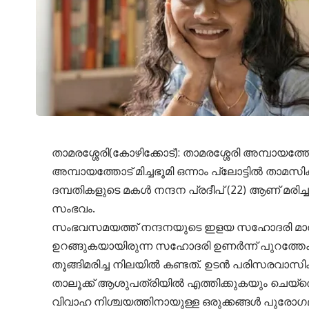
താമരശ്ശേരി(കോഴിക്കോട്): താമരശ്ശേരി അമ്പായത്ത
അമ്പായത്തോട് മിച്ചഭൂമി ഒന്നാം പ്ലോട്ടിൽ താമസിക
ദമ്പതികളുടെ മകൾ നന്ദന പ്രദീപ് (22) ആണ് മരിച്ച
സംഭവം.
സംഭവസമയത്ത് നന്ദനയുടെ ഇളയ സഹോദരി മാത്രമാ
ഉറങ്ങുകയായിരുന്ന സഹോദരി ഉണർന്ന് പുറത്തേക
തൂങ്ങിമരിച്ച നിലയിൽ കണ്ടത്. ഉടൻ പരിസരവാസി
താലൂക്ക് ആശുപത്രിയിൽ എത്തിക്കുകയും ചെയ്തെങ
വിവാഹ നിശ്ചയത്തിനായുള്ള ഒരുക്കങ്ങൾ പുരോഗമി