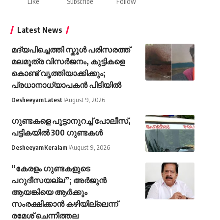
Like
Subscribe
Follow
Latest News
മദ്യപിച്ചെത്തി സ്കൂൾ പരിസരത്ത്
മലമൂത്ര വിസർജനം, കുട്ടികളെ
കൊണ്ട് വൃത്തിയാക്കിക്കും;
പ്രധാനാധ്യാപകൻ പിടിയിൽ
Desheeyam
Latest
August 9, 2026
ഗുണ്ടകളെ പൂട്ടാനുറച്ച് പോലീസ്,
പട്ടികയിൽ 300 ഗുണ്ടകൾ
Desheeyam
Keralam
August 9, 2026
“കേരളം ഗുണ്ടകളുടെ
പറുദീസയല്ല”; അർജുൻ
ആയങ്കിയെ ആർക്കും
സംരക്ഷിക്കാൻ കഴിയില്ലെന്ന്
രമേശ് ചെന്നിത്തല