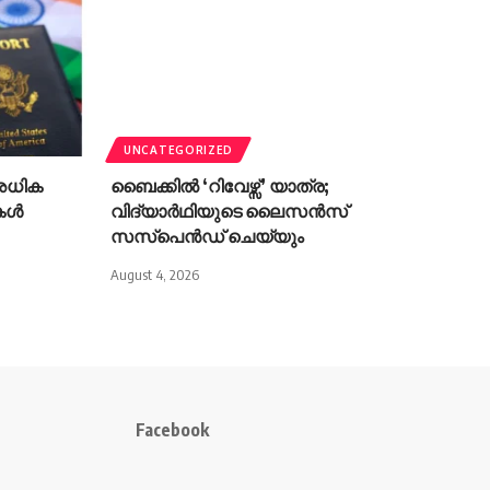
UNCATEGORIZED
 അധിക
ബൈക്കിൽ ‘റിവേഴ്സ്’ യാത്ര;
ികൾ
വിദ്യാർഥിയുടെ ലൈസൻസ്
സസ്പെൻഡ് ചെയ്യും
August 4, 2026
Facebook