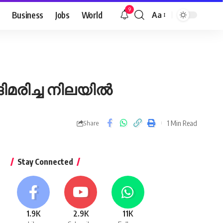
9
Business
Jobs
World
Aa
Font
Resizer
ിമരിച്ച നിലയിൽ
1 Min Read
Share
Stay Connected
1.9K
2.9K
11K