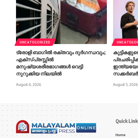
UNCATEGORIZED
UNCATEGO
ട്രോളി ബാഗിൽ രക്തവും ദുർഗന്ധവും;
കുട്ടികളു
എക്‌സ്പ്രസ്സിൽ
പ്രചരിപ്പി
മനുഷ്യശരീരഭാഗങ്ങൾ വെട്ടി
ഇന്ത്യയോട്
നുറുക്കിയ നിലയിൽ
സക്കർബർ
August 6, 2026
August 5, 2026
Quick Link
Home