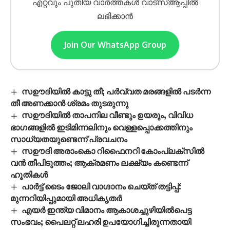
എറ്റവും പുതിയ വാർത്തകൾ വാട്സ്ആപ്പിൽ
ലഭിക്കാൻ
Join Our WhatsApp Group
സഊദിയിൽ കാട്ടു തീ; പർവ്വത മരങ്ങളിൽ പടർന്ന
തീ അണക്കാൻ ശ്രമം തുടരുന്നു
സഊദിയിൽ താപനില വീണ്ടും ഉയരും, വിവിധ
ഭാഗങ്ങളിൽ ഇടിമിന്നലിനും വെള്ളപ്പൊക്കത്തിനും
സാധ്യതയുണ്ടെന്ന് പ്രവചനം
സഊദി അരാംകൊ റിഫൈനറി കോംപ്ലക്സിൽ
വൻ തീപിടുത്തം; ആക്രമണം ലക്ഷ്യം കണ്ടെന്ന്
ഹൂതികൾ
പാർട്ട് ടൈം ജോലി വാഗ്ദാനം ചെയ്ത്‌ തട്ടിപ്പ്‌:
മുന്നറിയിപ്പുമായി അധികൃതർ
എയര്‍ ഇന്ത്യ വിമാനം ആകാശച്ചുഴിയില്‍പെട്ട
സംഭവം; പൈലറ്റ് ലഹരി ഉപയോഗിച്ചിരുന്നതായി