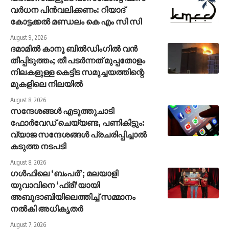
വര്‍ധന പിന്‍വലിക്കണം: റിയാദ്
കോട്ടക്കല്‍ മണ്ഡലം കെ എം സി സി
August 9, 2026
ദമാമിൽ കാനൂ ബിൽഡിംഗിൽ വൻ
തീപ്പിടുത്തം; തീ പടർന്നത് മുപ്പതോളം
നിലകളുള്ള കെട്ടിട സമുച്ചയത്തിന്റെ
മുകളിലെ നിലയിൽ
August 8, 2026
സന്ദേശങ്ങൾ എടുത്തുചാടി
ഫോർവേഡ് ചെയ്യണ്ട, പണികിട്ടും:
വ്യാജ സന്ദേശങ്ങൾ പ്രചരിപ്പിച്ചാൽ
കടുത്ത നടപടി
August 8, 2026
ഗൾഫിലെ ‘ബംപർ’; മലയാളി
യുവാവിനെ ‘ഫ്രീ’യായി
അബുദാബിയിലെത്തിച്ച് സമ്മാനം
നൽകി അധികൃതർ
August 7, 2026