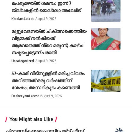
പെരുമഴയ്ക്ക് ശമനം; ഇന്ന് 7
ജില്ലകളിൽ യെല്ലോ അലേർട്
Keralam
Latest
August 9, 2026
മുട്ടുവേദനയ്ക്ക് ചികിത്സക്കെത്തിയ
വീട്ടമ്മക്ക് നൽകിയത്
ആമവാതത്തിൻ്റെ മരുന്ന്; കാഴ്ച
നഷ്ടപ്പെട്ടെന്ന് പരാതി
Uncategorized
August 9, 2026
57-കാരി വീടിനുള്ളിൽ മരിച്ച വിവരം
അറിഞ്ഞത് ഒരു വർഷത്തിന്
ശേഷം; അസ്ഥികൂടം കണ്ടെത്തി
Desheeyam
Latest
August 9, 2026
You Might also Like
പ്രവാസികളുടെ പാസ്പോര്‍ട്ട് ഫീസ്