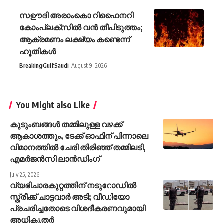
സഊദി അരാംകൊ റിഫൈനറി
കോംപ്ലക്സിൽ വൻ തീപിടുത്തം;
ആക്രമണം ലക്ഷ്യം കണ്ടെന്ന്
ഹൂതികൾ
Breaking
Gulf
Saudi
August 9, 2026
You Might also Like
കുടുംബങ്ങൾ തമ്മിലുള്ള വഴക്ക്
ആകാശത്തും, ടേക്ക് ഓഫിന് പിന്നാലെ
വിമാനത്തിൽ ചേരി തിരിഞ്ഞ് തമ്മിലടി,
എമർജൻസി ലാൻഡിംഗ്
July 25, 2026
വ്യഭിചാരകുറ്റത്തിന് നടുറോഡിൽ
സ്ത്രീക്ക് ചാട്ടവാർ അടി; വീഡിയോ
പ്രചരിച്ചതോടെ വിശദീകരണവുമായി
അധികൃതർ