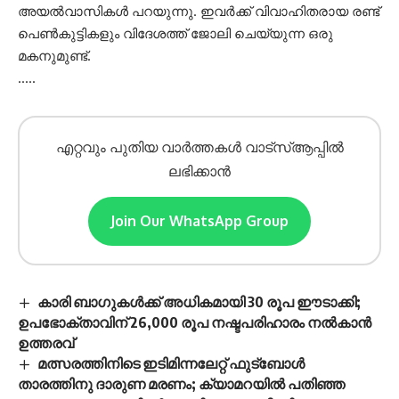
അയൽവാസികൾ പറയുന്നു. ഇവർക്ക് വിവാഹിതരായ രണ്ട്
പെൺകുട്ടികളും വിദേശത്ത് ജോലി ചെയ്യുന്ന ഒരു
മകനുമുണ്ട്.
…..
എറ്റവും പുതിയ വാർത്തകൾ വാട്സ്ആപ്പിൽ
ലഭിക്കാൻ
Join Our WhatsApp Group
കാരി ബാഗുകൾക്ക് അധികമായി 30 രൂപ ഈടാക്കി;
ഉപഭോക്താവിന് 26,000 രൂപ നഷ്ടപരിഹാരം നൽകാൻ
ഉത്തരവ്
മത്സരത്തിനിടെ ഇടിമിന്നലേറ്റ് ഫുട്‌ബോൾ
താരത്തിനു ദാരുണ മരണം; ക്യാമറയിൽ പതിഞ്ഞ