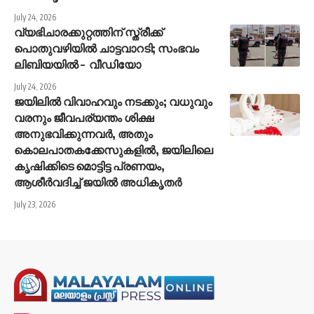
July 24, 2026
വ്യഭിചാരക്കുറ്റത്തിന് സ്ത്രീക്ക്
പൊതുവഴിയിൽ ചാട്ടവാറടി; സംഭവം
ലിബിയയിൽ – വീഡിയോ
July 24, 2026
ജയിലിൽ വിവാഹവും നടക്കും; വധുവും
വരനും ജീവപര്യന്തം ശിക്ഷ
അനുഭവിക്കുന്നവർ, അതും
കൊലപാതകക്കേസുകളിൽ, ജയിലിലെ
കൃഷിക്കിടെ മൊട്ടിട്ട പ്രണയം,
ആശീർവദിച്ച് ജയിൽ അധികൃതർ
July 23, 2026