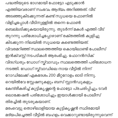
പദ്ധതിയുടെ ഭാഗമായി ഫോട്ടോ എടുക്കാൻ
എത്തിയവരാണ് സംഭവം ആദ്യം അറിഞ്ഞത്. വീട്
അടഞ്ഞുകിടക്കുന്നത് കണ്ട് സുധയെ ഫോണിൽ
വിളിച്ചപ്പോൾ വീടിനുള്ളിൽ തന്നെ ഫോൺ
ബെല്ലടിക്കുകയായിരുന്നു. തുടർന്ന് മകൾ എത്തി വീട്
തുറന്നു പരിശോധിച്ചപ്പോഴാണ് രക്തത്തിൽ കുളിച്ചു
കിടക്കുന്ന നിലയിൽ സുധയെ കണ്ടെത്തിയത്.
വിവരമറിഞ്ഞ് സ്ഥലത്തെത്തിയ കൊയിലാണ്ടി പോലീസ്
ഇൻക്വസ്റ്റ് നടപടികൾ ആരംഭിച്ചു. ഫോറൻസിക്
വിദഗ്ധരും ഡോഗ് സ്ക്വാഡും സ്ഥലത്തെത്തി പരിശോധന
നടത്തി. ഡോഗ് സ്ക്വാഡിലെ നായ വീട്ടിൽ നിന്ന്
റോഡിലേക്ക് ഏകദേശം 200 മീറ്ററോളം ഓടി നിന്നു.
റെയിൽവേ സ്റ്റേഷനുകളും ബസ് സ്റ്റാൻഡുകളും
കേന്ദ്രീകരിച്ച് കുട്ടികൃഷ്ണന്റെ ഫോട്ടോ പ്രചരിപ്പിച്ചും ടവർ
ലൊക്കേഷൻ പരിശോധിച്ചും ഇയാൾക്കായി പോലീസ്
തിരച്ചിൽ തുടരുകയാണ്.
മരംവെട്ടു തൊഴിലാളിയായ കുട്ടികൃഷ്ണൻ സ്ഥിരമായി
മദ്യപിച്ചെത്തി വീട്ടിൽ ബഹളം വെക്കാറുണ്ടായിരുന്നുവെന്ന്