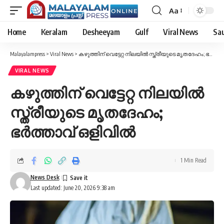
Aa
Font
Resizer
Home
Keralam
Desheeyam
Gulf
Viral News
Sau
Malayalampress
>
Viral News
>
കഴുത്തിന് വെട്ടേറ്റ നിലയിൽ സ്ത്രീയുടെ മൃതദേഹം; ഭർത്താവ് ഒളിവിൽ
VIRAL NEWS
കഴുത്തിന് വെട്ടേറ്റ നിലയിൽ
സ്ത്രീയുടെ മൃതദേഹം;
ഭർത്താവ് ഒളിവിൽ
1 Min Read
News Desk
Last updated: June 20, 2026 9:38 am