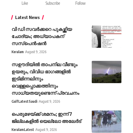
Like
Subscribe
Follow
Latest News
വി ഡി സവര്‍ക്കറെ പുകഴ്ത്തിയ
ചോദ്യം; അധ്യാപകന്
സസ്പെന്‍ഷന്‍
Keralam
August 9, 2026
സഊദിയിൽ താപനില വീണ്ടും
ഉയരും, വിവിധ ഭാഗങ്ങളിൽ
ഇടിമിന്നലിനും
വെള്ളപ്പൊക്കത്തിനും
സാധ്യതയുണ്ടെന്ന് പ്രവചനം
Gulf
Latest
Saudi
August 9, 2026
പെരുമഴയ്ക്ക് ശമനം; ഇന്ന് 7
ജില്ലകളിൽ യെല്ലോ അലേർട്
Keralam
Latest
August 9, 2026