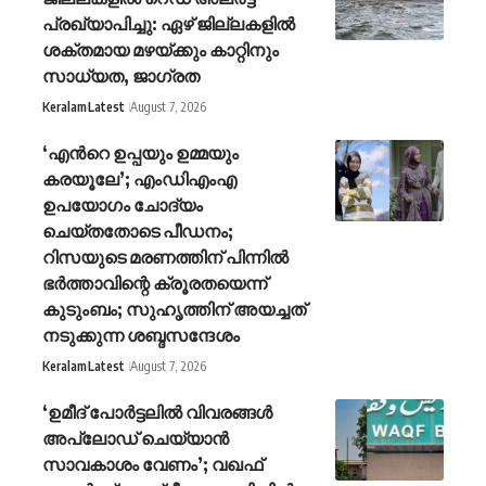
പ്രഖ്യാപിച്ചു: ഏഴ് ജില്ലകളില്‍
ശക്തമായ മഴയ്ക്കും കാറ്റിനും
സാധ്യത, ജാഗ്രത
Keralam
Latest
August 7, 2026
‘എന്‍റെ ഉപ്പയും ഉമ്മയും
കരയൂലേ’; എംഡിഎംഎ
ഉപയോഗം ചോദ്യം
ചെയ്തതോടെ പീഡനം;
റിസയുടെ മരണത്തിന് പിന്നിൽ
ഭർത്താവിന്റെ ക്രൂരതയെന്ന്
കുടുംബം; സുഹൃത്തിന് അയച്ചത്
നടുക്കുന്ന ശബ്ദസന്ദേശം
Keralam
Latest
August 7, 2026
‘ഉമീദ് പോർട്ടലിൽ വിവരങ്ങൾ
അപ്‌ലോഡ് ചെയ്യാൻ
സാവകാശം വേണം’; വഖഫ്