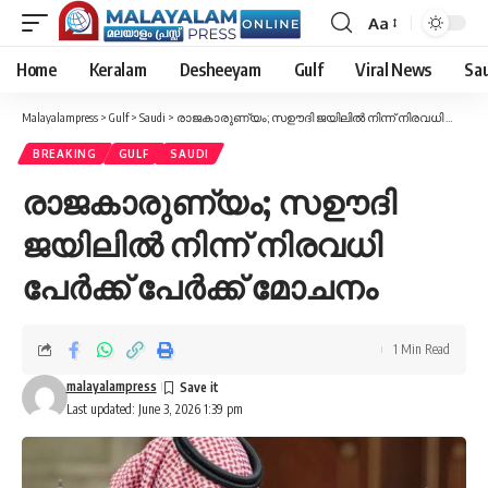
Aa
Font
Resizer
Home
Keralam
Desheeyam
Gulf
Viral News
Sau
Malayalampress
>
Gulf
>
Saudi
>
രാജകാരുണ്യം; സഊദി ജയിലിൽ നിന്ന് നിരവധി പേർക്ക് പേർക്ക് മോചനം
BREAKING
GULF
SAUDI
രാജകാരുണ്യം; സഊദി
ജയിലിൽ നിന്ന് നിരവധി
പേർക്ക് പേർക്ക് മോചനം
1 Min Read
malayalampress
Last updated: June 3, 2026 1:39 pm