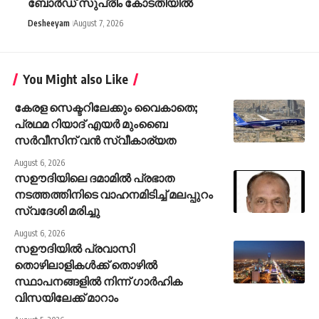
ബോർഡ് സുപ്രീം കോടതിയിൽ
Desheeyam
August 7, 2026
You Might also Like
കേരള സെക്ടറിലേക്കും വൈകാതെ;
പ്രഥമ റിയാദ് എയർ മുംബൈ
സർവീസിന് വൻ സ്വീകാര്യത
August 6, 2026
സഊദിയിലെ ദമാമിൽ പ്രഭാത
നടത്തത്തിനിടെ വാഹനമിടിച്ച് മലപ്പുറം
സ്വദേശി മരിച്ചു
August 6, 2026
സഊദിയിൽ പ്രവാസി
തൊഴിലാളികൾക്ക് തൊഴിൽ
സ്ഥാപനങ്ങളിൽ നിന്ന് ഗാർഹിക
വിസയിലേക്ക് മാറാം