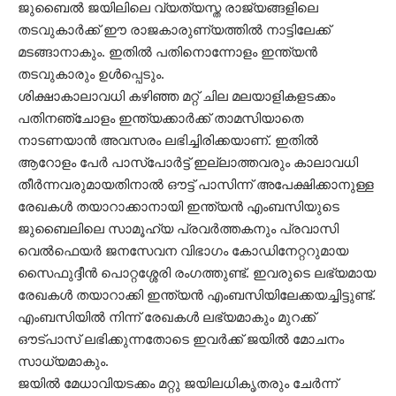
ജുബൈൽ ജയിലിലെ വ്യത്യസ്ത രാജ്യങ്ങളിലെ
തടവുകാർക്ക്
ഈ
രാജകാരുണ്യത്തിൽ
നാട്ടിലേക്ക്
മടങ്ങാനാകും
. ഇതിൽ പതിനൊന്നോളം ഇന്ത്യൻ
തടവുകാരും ഉൾപ്പെടും.
ശിക്ഷാകാലാവധി കഴിഞ്ഞ മറ്റ് ചില മലയാളികളടക്കം
പതിനഞ്ചോളം ഇന്ത്യക്കാർക്ക് താമസിയാതെ
നാടണയാൻ അവസരം ലഭിച്ചിരിക്കയാണ്. ഇതിൽ
ആറോളം പേർ പാസ്പോർട്ട് ഇല്ലാത്തവരും കാലാവധി
തീർന്നവരുമായതിനാൽ ഔട്ട് പാസിന്ന് അപേക്ഷിക്കാനുള്ള
രേഖകൾ തയാറാക്കാനായി ഇന്ത്യൻ എംബസിയുടെ
ജുബൈലിലെ സാമൂഹ്യ പ്രവർത്തകനും പ്രവാസി
വെൽഫെയർ ജനസേവന വിഭാഗം കോഡിനേറ്ററുമായ
സൈഫുദ്ദീൻ പൊറ്റശ്ശേരി രംഗത്തുണ്ട്.
ഇവരുടെ
ലഭ്യമായ
രേഖകൾ
തയാറാക്കി ഇന്ത്യൻ എംബസിയിലേക്കയച്ചിട്ടുണ്ട്.
എംബസിയിൽ
നിന്ന്
രേഖകൾ
ലഭ്യമാകും
മുറക്ക്
ഔട്പാസ്
ലഭിക്കുന്നതോടെ
ഇവർക്ക്
ജയിൽ
മോചനം
സാധ്യമാകും
.
ജയിൽ മേധാവിയടക്കം മറ്റു ജയിലധികൃതരും ചേർന്ന്