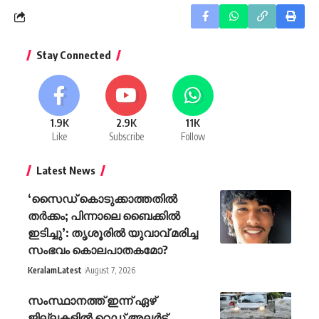
Stay Connected
1.9K
2.9K
11K
Like
Subscribe
Follow
Latest News
‘സൈ‍ഡ് കൊടുക്കാത്തതിൽ
തർക്കം; പിന്നാലെ ബൈക്കിൽ
ഇടിച്ചു’: തൃശൂരിൽ യുവാവ് മരിച്ച
സംഭവം കൊലപാതകമോ?
Keralam
Latest
August 7, 2026
സംസ്ഥാനത്ത് ഇന്ന് ഏഴ്
ജില്ലകളില്‍ റെഡ് അലർട്ട്