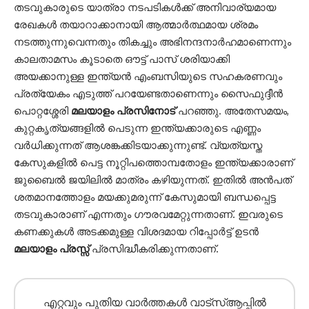
തടവുകാരുടെ യാത്രാ നടപടികൾക്ക് അനിവാര്യമായ
രേഖകൾ തയാറാക്കാനായി ആത്മാർത്ഥമായ ശ്രമം
നടത്തുന്നുവെന്നതും
തികച്ചും അഭിനന്ദനാർഹ
മാണെന്നും
കാലതാമസം കൂടാതെ ഔട്ട് പാസ് ശരിയാക്കി
അയക്കാനുള്ള ഇന്ത്യൻ എംബസിയുടെ സഹകരണവും
പ്രത്യേകം എടുത്ത് പറയേണ്ടതാണെന്നും സൈഫുദ്ദീൻ
പൊറ്റശ്ശേരി
മലയാളം പ്രസിനോട്
പറഞ്ഞു.
അതേസമയം
,
കുറ്റകൃത്യങ്ങളിൽ
പെടുന്ന
ഇന്ത്യക്കാരുടെ
എണ്ണം
വർധിക്കുന്നത്
ആശങ്കക്കിടയാക്കുന്നുണ്ട്
. വ്യത്യസ്ത
കേസുകളിൽ പെട്ട നൂറ്റിപത്തൊമ്പതോളം ഇന്ത്യക്കാരാണ്
ജുബൈൽ ജയിലിൽ
മാത്രം
കഴിയുന്നത്. ഇതിൽ അൻപത്
ശതമാനത്തോളം മയക്കുമരുന്ന് കേസുമായി ബന്ധപ്പെട്ട
തടവുകാരാണ്
എന്നതും
ഗൗരവമേറ്റുന്നതാണ്
.
ഇവരുടെ
കണക്കുകൾ
അടക്കമുള്ള
വിശദമായ
റിപ്പോർട്ട്
ഉടൻ
മലയാളം
പ്രസ്സ്
പ്രസിദ്ധീകരിക്കുന്നതാണ്
.
എറ്റവും പുതിയ വാർത്തകൾ വാട്സ്ആപ്പിൽ