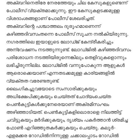
അക്ബറിനെതിരേ നേരത്തേയും ചില കേസുകളുണ്ടെന്ന്
പോലീസ് വ്യക്തമാക്കുന്നു. ഈ കേസുകളടക്കമുള്ള
വിശദാംശങ്ങളാണ് പോലീസ് ശേഖരിച്ചത്.
അക്ബറിന്റെ പശ്ചാത്തലം ദുരൂഹമാണെന്ന്
കഴിഞ്ഞദിവസംതന്നെ പോലീസ് സൂചന നൽകിയിരുന്നു.
നഗരത്തിലെ ഇയാളുടെ ലോഡ്ജ് കേന്ദ്രീകരിച്ചും
അന്വേഷണം നടത്തുന്നുണ്ട്. ലോഡ്ജിൽ കഴിഞ്ഞദിവസം
പരിശോധന നടത്തിയിരുന്നെങ്കിലും തെളിവുകളൊന്നും
ലഭിച്ചിരുന്നില്ല. ലോഡ്ജിൽ വന്നുപോകുന്ന ആളുകൾ
ആരൊക്കെയാണ് എന്നതടക്കമുള്ള കാര്യങ്ങളിൽ
വ്യക്തത വരേണ്ടതുണ്ട്.
ലൈംഗികച്ചുവയോടെ സംസാരിക്കുകയും
അധിക്ഷേപിക്കുകയും ചെയ്തത് ചോദ്യംചെയ്ത
പെൺകുട്ടികൾക്കുനേരെയാണ് അക്രമിസംഘം
അഴിഞ്ഞാടിയത്. പെൺകുട്ടികളിലൊരാളെ നിലത്തിട്ട്
ചവിട്ടുകയും മർദിക്കുകയും, ദൃശ്യം പകർത്താൻ ശ്രമിച്ച
ഫോൺ എറിഞ്ഞുതകർക്കുകയും ചെയ്തു. കലൂർ-
എളമക്കര റോഡിൽനിന്നുള്ള ചക്കാലപ്പാടം റോഡിൽ