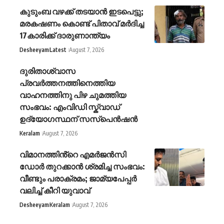
കുടുംബ വഴക്ക് തടയാന്‍ ഇടപെട്ടു;
മരകഷണം കൊണ്ട് പിതാവ് മർദിച്ച
17കാരിക്ക് ദാരുണാന്ത്യം
Desheeyam
Latest
August 7, 2026
ദുരിതാശ്വാസ
പ്രവർത്തനത്തിനെത്തിയ
വാഹനത്തിനു പിഴ ചുമത്തിയ
സംഭവം: എംവിഡി സ്ക്വാഡ്
ഉദ്യോഗസ്ഥന് സസ്പെൻഷൻ
Keralam
August 7, 2026
വിമാനത്തിൻ്റെ എമർജൻസി
ഡോർ തുറക്കാൻ ശ്രമിച്ച സംഭവം:
വീണ്ടും പരാക്രമം; ജാമ്യപേപ്പർ
വലിച്ച് കീറി യുവാവ്
Desheeyam
Keralam
August 7, 2026