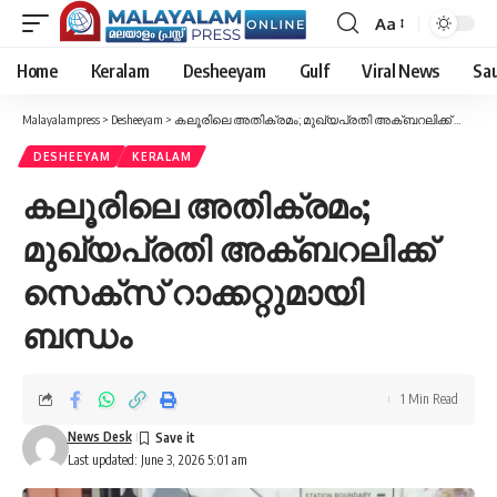
Aa
Font
Resizer
Home
Keralam
Desheeyam
Gulf
Viral News
Sau
Malayalampress
>
Desheeyam
>
കലൂരിലെ അതിക്രമം; മുഖ്യപ്രതി അക്ബറലിക്ക് സെക്സ് റാക്കറ്റുമായി ബന്ധം
DESHEEYAM
KERALAM
കലൂരിലെ അതിക്രമം;
മുഖ്യപ്രതി അക്ബറലിക്ക്
സെക്സ് റാക്കറ്റുമായി
ബന്ധം
1 Min Read
News Desk
Last updated: June 3, 2026 5:01 am