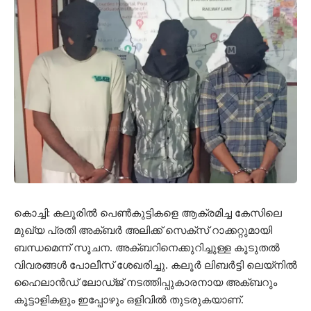
കൊച്ചി: കലൂരിൽ പെൺകുട്ടികളെ ആക്രമിച്ച കേസിലെ
മുഖ്യ പ്രതി അക്ബർ അലിക്ക് സെക്‌സ് റാക്കറ്റുമായി
ബന്ധമെന്ന് സൂചന. അക്ബറിനെക്കുറിച്ചുള്ള കൂടുതൽ
വിവരങ്ങൾ പോലീസ് ശേഖരിച്ചു. കലൂർ ലിബർട്ടി ലെയ്‌നിൽ
ഹൈലാൻഡ് ലോഡ്ജ് നടത്തിപ്പുകാരനായ അക്ബറും
കൂട്ടാളികളും ഇപ്പോഴും ഒളിവിൽ തുടരുകയാണ്.