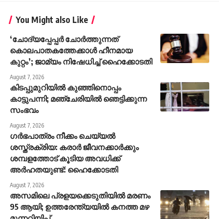
You Might also Like
‘ചോദ്യപ്പേപ്പർ ചോർത്തുന്നത്
കൊലപാതകത്തേക്കാൾ ഹീനമായ
കുറ്റം’; ജാമ്യം നിഷേധിച്ച് ഹൈക്കോടതി
August 7, 2026
കിടപ്പുമുറിയിൽ കുഞ്ഞിനൊപ്പം
കാട്ടുപന്നി; മഞ്ചേരിയിൽ ഞെട്ടിക്കുന്ന
സംഭവം
August 7, 2026
ഗർഭപാത്രം നീക്കം ചെയ്യൽ
ശസ്ത്രക്രിയ: കരാർ ജീവനക്കാർക്കും
ശമ്പളത്തോട് കൂടിയ അവധിക്ക്
അർഹതയുണ്ട്: ഹൈക്കോടതി
August 7, 2026
അസമിലെ പ്രളയക്കെടുതിയില്‍ മരണം
95 ആയി; ഉത്തരേന്ത്യയില്‍ കനത്ത മഴ
മുന്നറിയിപ്പ്