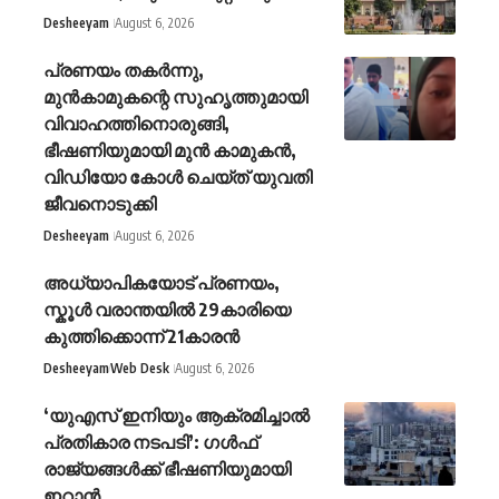
Desheeyam
August 6, 2026
പ്രണയം തകർന്നു,
മുൻകാമുകന്റെ സുഹൃത്തുമായി
വിവാഹത്തിനൊരുങ്ങി,
ഭീഷണിയുമായി മുൻ കാമുകൻ,
വിഡിയോ കോൾ ചെയ്ത് യുവതി
ജീവനൊടുക്കി
Desheeyam
August 6, 2026
അധ്യാപികയോട് പ്രണയം,
സ്കൂൾ വരാന്തയിൽ 29കാരിയെ
കുത്തിക്കൊന്ന് 21കാരൻ
Desheeyam
Web Desk
August 6, 2026
‘യുഎസ് ഇനിയും ആക്രമിച്ചാൽ
പ്രതികാര നടപടി’: ഗൾഫ്
രാജ്യങ്ങൾക്ക് ഭീഷണിയുമായി
ഇറാൻ