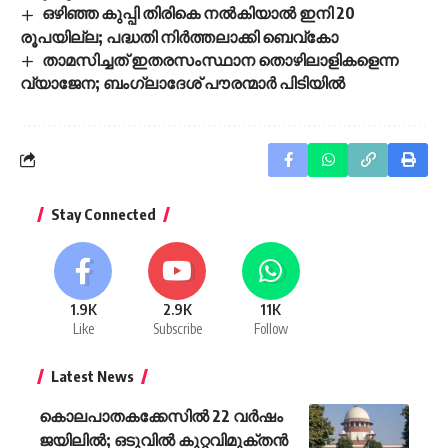
ഒഴിഞ്ഞ കുപ്പി തിരികെ നൽകിയാൽ ഇനി 20
രൂപയില്ല; പദ്ധതി നിർത്തലാക്കി ബെവ്കോ
താമസിച്ചത് ഇതരസംസ്ഥാന തൊഴിലാളികളെന്ന
വ്യാജേന; ബംഗ്ലാദേശ് പൗരന്മാർ പിടിയിൽ
Stay Connected
1.9K
2.9K
11K
Like
Subscribe
Follow
Latest News
കൊലപാതകക്കേസിൽ 22 വർഷം
ജയിലിൽ; ഒടുവിൽ കുറ്റവിമുക്തൻ