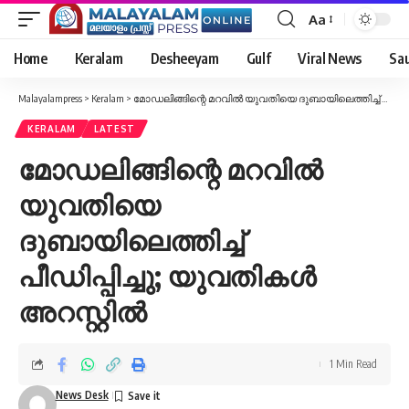
Aa
Font
Resizer
Home
Keralam
Desheeyam
Gulf
Viral News
Sau
Malayalampress
>
Keralam
>
മോഡലിങ്ങിന്റെ മറവിൽ യുവതിയെ ദുബായിലെത്തിച്ച് പീഡിപ്പിച്ചു; യുവതികൾ അറസ്റ്റിൽ
KERALAM
LATEST
മോഡലിങ്ങിന്റെ മറവിൽ
യുവതിയെ
ദുബായിലെത്തിച്ച്
പീഡിപ്പിച്ചു; യുവതികൾ
അറസ്റ്റിൽ
1 Min Read
News Desk