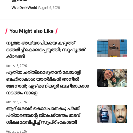
Web Desk
World
August 6, 2026
You Might also Like
നൃത്ത അധ്യാപികയെ കഴുത്ത്
ഞെരിച്ച് കൊലപ്പെടുത്തി; സുഹൃത്ത്
കീഴടങ്ങി
August 5, 2026
പുതിയ ചരിത്രമെഴുതാൻ മലയാളി
ബഹിരാകാശ യാത്രികൻ അനിൽ
മേനോൻ; ഏഴ് മണിക്കൂർ ബഹിരാകാശ
നടത്തം നാളെ
August 5, 2026
ആദിശേഖര്‍ കൊലപാതകം; പ്രതി
പ്രിയരഞ്ജന്റെ ജീവപര്യന്തം തടവ്
ശിക്ഷ മരവിപ്പിച്ച് സുപ്രീംകോടതി
August 5, 2026