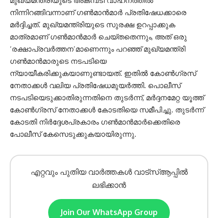
മുഖ്യമന്ത്രിയുടെ അകമ്പടി വാഹനത്തിൽ
നിന്നിറങ്ങിവന്നാണ് ഗൺമാൻമാർ പ്രതിഷേധക്കാരെ
മർദ്ദിച്ചത്. മുഖ്യമന്ത്രിയുടെ സുരക്ഷ ഉറപ്പാക്കുക
മാത്രമാണ് ഗൺമാൻമാർ ചെയ്തതെന്നും, അത് ഒരു
‘രക്ഷാപ്രവർത്തന’മാണെന്നും പറഞ്ഞ് മുഖ്യമന്ത്രി
ഗൺമാൻമാരുടെ നടപടിയെ
ന്യായീകരിക്കുകയാണുണ്ടായത്. ഇതിൽ കോൺഗ്രസ്
നേതാക്കൾ വലിയ പ്രതിഷേധമുയർത്തി. പൊലീസ്
നടപടിയെടുക്കാതിരുന്നതിനെ തുടർന്ന്, മർദ്ദനമേറ്റ യൂത്ത്
കോൺഗ്രസ് നേതാക്കൾ കോടതിയെ സമീപിച്ചു. തുടർന്ന്
കോടതി നിർദ്ദേശപ്രകാരം ഗൺമാൻമാർക്കെതിരെ
പോലീസ് കേസെടുക്കുകയായിരുന്നു.
എറ്റവും പുതിയ വാർത്തകൾ വാട്സ്ആപ്പിൽ
ലഭിക്കാൻ
Join Our WhatsApp Group