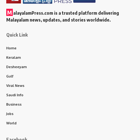
M
alayalamPress.com
is a trusted platform delivering
Malayalam news, updates, and stories worldwide.
Quick Link
Home
Keralam
Desheeyam
Gulf
Viral News
Saudi Info
Business
Jobs
World
Facebook