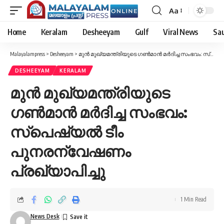
Aa
Font
Resizer
Home
Keralam
Desheeyam
Gulf
Viral News
Sau
Malayalampress
>
Desheeyam
>
മുൻ മുഖ്യമന്ത്രിയുടെ ഗൺമാൻ മർദിച്ച സംഭവം: സ്പെഷ്യൽ ടീം പുനരന്വേഷണം പ്രഖ്യാപിച്ചു
DESHEEYAM
KERALAM
മുൻ മുഖ്യമന്ത്രിയുടെ
ഗൺമാൻ മർദിച്ച സംഭവം:
സ്പെഷ്യൽ ടീം
പുനരന്വേഷണം
പ്രഖ്യാപിച്ചു
1 Min Read
News Desk