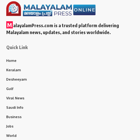
M
alayalamPress.com
is a trusted platform delivering
Malayalam news, updates, and stories worldwide.
Quick Link
Home
Keralam
Desheeyam
Gulf
Viral News
Saudi Info
Business
Jobs
World