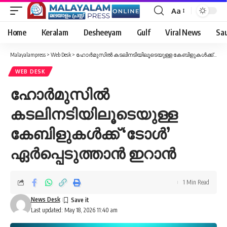
Aa
Font
Resizer
Home
Keralam
Desheeyam
Gulf
Viral News
Sau
Malayalampress
>
Web Desk
>
ഹോർമുസിൽ കടലിനടിയിലൂടെയുള്ള കേബിളുകൾക്ക് ‘ടോൾ’ ഏർപ്പെടുത്താൻ ഇറാൻ
WEB DESK
ഹോർമുസിൽ
കടലിനടിയിലൂടെയുള്ള
കേബിളുകൾക്ക് ‘ടോൾ’
ഏർപ്പെടുത്താൻ ഇറാൻ
1 Min Read
News Desk
Last updated: May 18, 2026 11:40 am