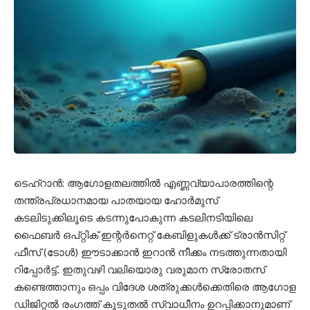
ടെഹ്‌റാൻ: ആഗോളതലത്തിൽ എണ്ണവ്യാപാരത്തിന്റെ
തന്ത്രപ്രധാനമായ പാതയായ ഹോർമുസ്
കടലിടുക്കിലൂടെ കടന്നുപോകുന്ന കടലിനടിയിലെ
ഫൈബർ ഒപ്റ്റിക് ഇന്റർനെറ്റ് കേബിളുകൾക്ക് ട്രാൻസിറ്റ്
ഫീസ് (ടോൾ) ഈടാക്കാൻ ഇറാൻ നീക്കം നടത്തുന്നതായി
റിപ്പോർട്ട്. ഇതുവഴി വലിയൊരു വരുമാന സ്രോതസ്
കണ്ടെത്താനും ഒപ്പം വിദേശ ശത്രുക്കൾക്കെതിരെ ആഗോള
ഡിജിറ്റൽ രംഗത്ത് കൂടുതൽ സ്വാധീനം ഉറപ്പിക്കാനുമാണ്