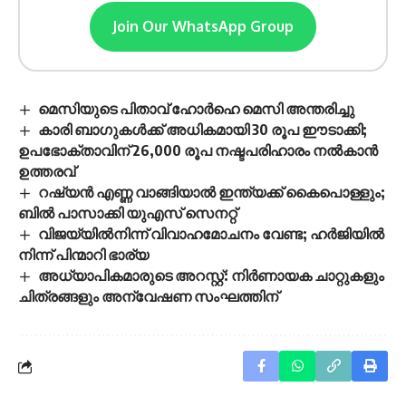
Join Our WhatsApp Group
മെസിയുടെ പിതാവ് ഹോർഹെ മെസി അന്തരിച്ചു
കാരി ബാഗുകൾക്ക് അധികമായി 30 രൂപ ഈടാക്കി;
ഉപഭോക്താവിന് 26,000 രൂപ നഷ്ടപരിഹാരം നൽകാൻ
ഉത്തരവ്
റഷ്യൻ എണ്ണ വാങ്ങിയാൽ ഇന്ത്യക്ക് കൈപൊള്ളും;
ബിൽ പാസാക്കി യുഎസ് സെനറ്റ്
വിജയ്‌യിൽനിന്ന് വിവാഹമോചനം വേണ്ട; ഹർജിയിൽ
നിന്ന് പിന്മാറി ഭാര്യ
അധ്യാപികമാരുടെ അറസ്റ്റ്: നിർണായക ചാറ്റുകളും
ചിത്രങ്ങളും അന്വേഷണ സംഘത്തിന്