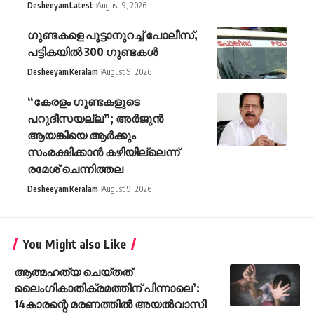
Desheeyam
Latest
August 9, 2026
ഗുണ്ടകളെ പൂട്ടാനുറച്ച് പോലീസ്,
പട്ടികയിൽ 300 ഗുണ്ടകൾ
Desheeyam
Keralam
August 9, 2026
“കേരളം ഗുണ്ടകളുടെ
പറുദീസയല്ല”; അർജുൻ
ആയങ്കിയെ ആർക്കും
സംരക്ഷിക്കാൻ കഴിയില്ലെന്ന്
രമേശ് ചെന്നിത്തല
Desheeyam
Keralam
August 9, 2026
You Might also Like
ആത്മഹത്യ ചെയ്തത്
ലൈംഗികാതിക്രമത്തിന് പിന്നാലെ’:
14കാരന്റെ മരണത്തിൽ അയൽവാസി