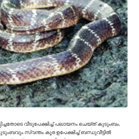
്പിച്ചതോടെ വീടുപേക്ഷിച്ച് പലായനം ചെയ്ത് കുടുംബം.
ബവും സ്വന്തം കൂര ഉപേക്ഷിച്ച് ബന്ധുവീട്ടില്‍