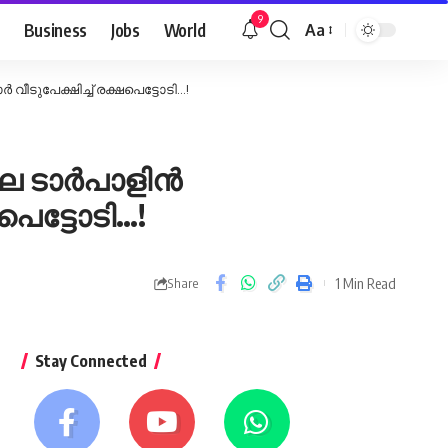
9
Business
Jobs
World
Aa
Font
Resizer
്‍ വീടുപേക്ഷിച്ച് രക്ഷപെട്ടോടി…!
 ടാര്‍പാളിന്‍
്ഷപെട്ടോടി…!
1 Min Read
Share
Stay Connected