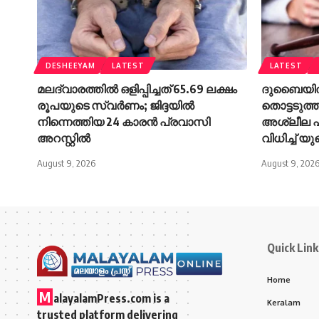
DESHEEYAM
LATEST
LATEST
മലദ്വാരത്തിൽ ഒളിപ്പിച്ചത് 65.69 ലക്ഷം
ദുബൈയിൽ 
രൂപയുടെ സ്വർണം; ജിദ്ദയിൽ
തൊട്ടടുത്ത
നിന്നെത്തിയ 24 കാരൻ പ്രവാസി
അശ്ലീല പ
അറസ്റ്റിൽ
വിധിച്ച് 
August 9, 2026
August 9, 202
Quick Link
Home
M
alayalamPress.com
is a
Keralam
trusted platform delivering