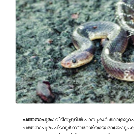
പത്തനാപുരം:
വീടിനുള്ളില്‍ പാമ്പുകള്‍ താവളമുറപ
പത്തനാപുരം പിടവൂര്‍ സ്വദേശിയായ രാജേഷും കുടും