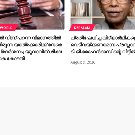
WORLD
KERALAM
നിന്ന് പറന്ന വിമാനത്തിൽ
പ്രതിഷേധിച്ച വിദ്യാർഥികള
ിരുന്ന യാത്രക്കാരിക്ക് നേരെ
വെടിവയ്ക്കണമെന്ന പ്രസ്താ
്രദർശനം; യുവാവിന് ശിക്ഷ
ടി.ജി.മോഹൻദാസിന്റെ വീട്ടി
യുകെ കോടതി
August 9, 2026
6