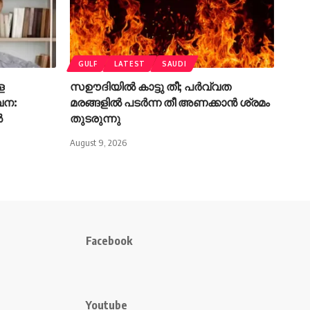
GULF
LATEST
SAUDI
െ
സഊദിയിൽ കാട്ടു തീ; പർവ്വത
വന:
മരങ്ങളിൽ പടർന്ന തീ അണക്കാൻ ശ്രമം
ൽ
തുടരുന്നു
August 9, 2026
Facebook
Youtube