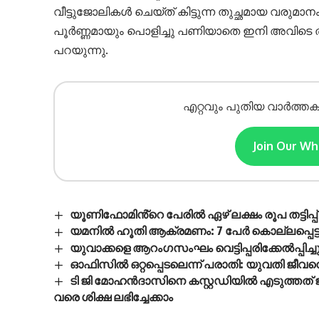
വീട്ടുജോലികള്‍ ചെയ്ത് കിട്ടുന്ന തുച്ഛമായ വരുമ
പൂര്‍ണ്ണമായും പൊളിച്ചു പണിയാതെ ഇനി അവിടെ
പറയുന്നു.
എറ്റവും പുതിയ വാർത്തക
Join Our W
യൂണിഫോമിൻ്റെ പേരിൽ ഏഴ് ലക്ഷം രൂപ തട്ടി
യമനിൽ ഹൂതി ആക്രമണം: 7 പേർ കൊല്ലപ്പെട്ടു, 3
യുവാക്കളെ ആറംഗസംഘം വെട്ടിപ്പരിക്കേൽപ്പിച്ച
ഓഫിസിൽ ഒറ്റപ്പെടലെന്ന് പരാതി: യുവതി ജീവന
ടി ജി മോഹൻദാസിനെ കസ്റ്റഡിയിൽ എടുത്തത് ജാമ
വരെ ശിക്ഷ ലഭിച്ചേക്കാം