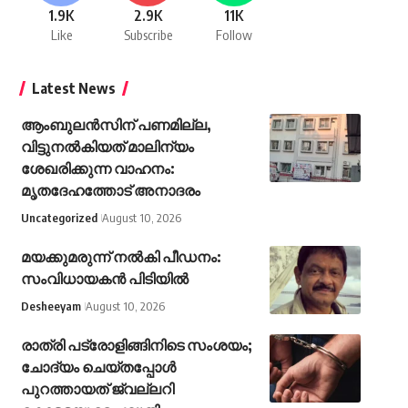
1.9K
2.9K
11K
Like
Subscribe
Follow
Latest News
ആംബുലൻസിന് പണമില്ല,
വിട്ടുനൽകിയത് മാലിന്യം
ശേഖരിക്കുന്ന വാഹനം:
മൃതദേഹത്തോട് അനാദരം
Uncategorized
August 10, 2026
മയക്കുമരുന്ന് നൽകി പീഡനം:
സംവിധായകൻ പിടിയിൽ
Desheeyam
August 10, 2026
രാത്രി പട്രോളിങ്ങിനിടെ സംശയം;
ചോദ്യം ചെയ്തപ്പോൾ
പുറത്തായത് ജ്വല്ലറി