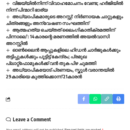
വിജയ്‌യിൽനിന്ന് വിവാഹമോചനം വേണ്ട; ഹർജിയിൽ
നിന്ന് പിന്മാറി ഭാര്യ
അധ്യാപികമാരുടെ അറസ്റ്റ്: നിർണായക ചാറ്റുകളും
ചിത്രങ്ങളും അന്വേഷണ സംഘത്തിന്
ആത്മഹത്യ ചെയ്തത് ലൈംഗികാതിക്രമത്തിന്
പിന്നാലെ’: 14കാരന്റെ മരണത്തിൽ അയൽവാസി
അറസ്റ്റിൽ
ഓൺലൈൻ ആപ്പുകളിലെ ഹിഡൻ ചാർജുകൾക്കും
തട്ടിപ്പുകൾക്കും പൂട്ടിട്ട് കേന്ദ്രം; പ്രമുഖ
പ്ലാറ്റ്‌ഫോമുകൾക്ക് വൻ തുക പിഴ ചുമത്തി
അധ്യാപികയോട് പ്രണയം, സ്കൂൾ വരാന്തയിൽ
29കാരിയെ കുത്തിക്കൊന്ന് 21കാരൻ
Leave a Comment
Your email address will not be published.
Required fields are marked
*