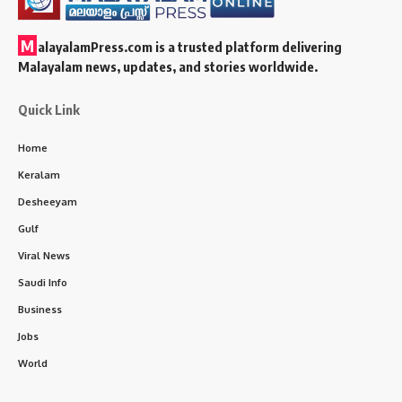
M
alayalamPress.com
is a trusted platform delivering
Malayalam news, updates, and stories worldwide.
Quick Link
Home
Keralam
Desheeyam
Gulf
Viral News
Saudi Info
Business
Jobs
World