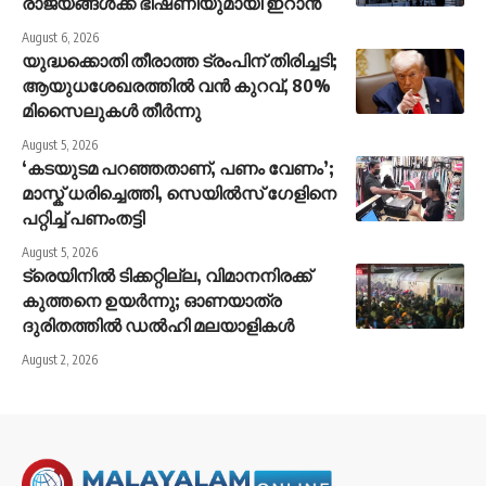
രാജ്യങ്ങൾക്ക് ഭീഷണിയുമായി ഇറാൻ
August 6, 2026
യുദ്ധക്കൊതി തീരാത്ത ട്രംപിന് തിരിച്ചടി;
ആയുധശേഖരത്തിൽ വൻ കുറവ്, 80%
മിസൈലുകൾ തീർന്നു
August 5, 2026
‘കടയുടമ പറഞ്ഞതാണ്, പണം വേണം’;
മാസ്ക് ധരിച്ചെത്തി, സെയിൽസ് ഗേളിനെ
പറ്റിച്ച് പണംതട്ടി
August 5, 2026
ട്രെയിനിൽ ടിക്കറ്റില്ല, വിമാനനിരക്ക്
കുത്തനെ ഉയർന്നു; ഓണയാത്ര
ദുരിതത്തിൽ ഡൽഹി മലയാളികൾ
August 2, 2026