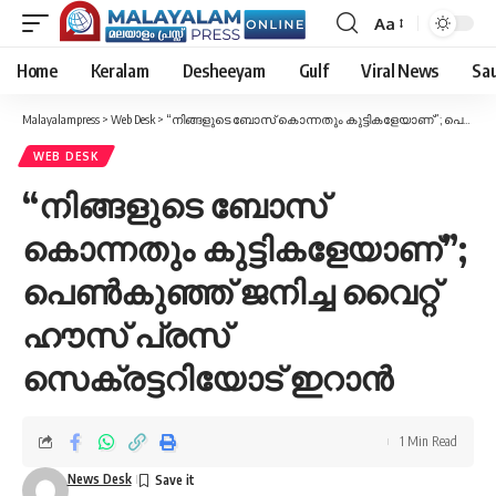
Aa
Font
Resizer
Home
Keralam
Desheeyam
Gulf
Viral News
Sau
Malayalampress
>
Web Desk
>
“നിങ്ങളുടെ ബോസ് കൊന്നതും കുട്ടികളേയാണ്”; പെണ്‍കുഞ്ഞ് ജനിച്ച വൈറ്റ് ഹൗസ് പ്രസ് സെക്രട്ടറിയോട് ഇറാന്‍
WEB DESK
“നിങ്ങളുടെ ബോസ്
കൊന്നതും കുട്ടികളേയാണ്”;
പെണ്‍കുഞ്ഞ് ജനിച്ച വൈറ്റ്
ഹൗസ് പ്രസ്
സെക്രട്ടറിയോട് ഇറാന്‍
1 Min Read
News Desk