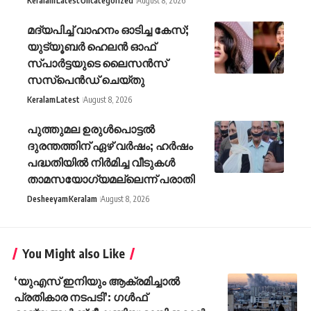
Keralam
Latest
Uncategorized
August 8, 2026
മദ്യപിച്ച് വാഹനം ഓടിച്ച കേസ്;
യുട്യൂബര്‍ ഹെലന്‍ ഓഫ്
സ്പാര്‍ട്ടയുടെ ലൈസന്‍സ്
സസ്പെന്‍ഡ് ചെയ്തു
Keralam
Latest
August 8, 2026
പുത്തുമല ഉരുള്‍പൊട്ടല്‍
ദുരന്തത്തിന് ഏഴ് വര്‍ഷം; ഹര്‍ഷം
പദ്ധതിയില്‍ നിര്‍മിച്ച വീടുകള്‍
താമസയോഗ്യമല്ലെന്ന് പരാതി
Desheeyam
Keralam
August 8, 2026
You Might also Like
‘യുഎസ് ഇനിയും ആക്രമിച്ചാൽ
പ്രതികാര നടപടി’: ഗൾഫ്