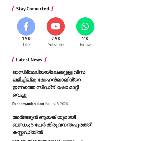
Stay Connected
1.9K
2.9K
11K
Like
Subscribe
Follow
Latest News
ഓസ്‌ട്രേലിയയിലേക്കുള്ള വീസ
ലഭിച്ചില്ല; മോഹൻലാലിൻ്റെ
ഇന്നത്തെ സിഡ്നി ഷോ മാറ്റി
വെച്ചു
Desheeyam
Keralam
August 8, 2026
അർജ്ജുൻ ആയങ്കിയുമായി
ബന്ധം; 5 പേർ തിരുവനന്തപുരത്ത്
കസ്റ്റഡിയിൽ