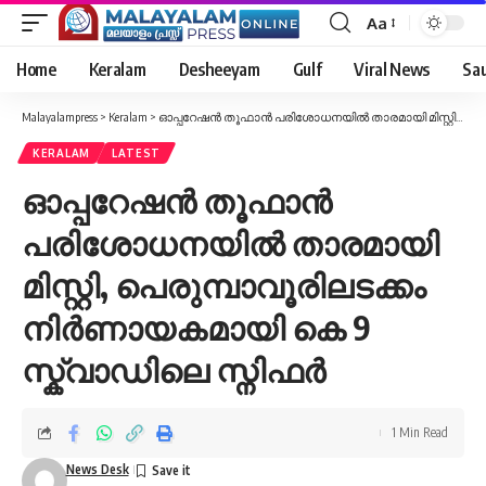
Aa
Font
Resizer
Home
Keralam
Desheeyam
Gulf
Viral News
Sau
Malayalampress
>
Keralam
>
ഓപ്പറേഷൻ തൂഫാൻ പരിശോധനയിൽ താരമായി മിസ്റ്റി, പെരുമ്പാവൂരിലടക്കം നിര്‍ണായകമായി കെ 9 സ്ക്വാഡിലെ സ്നിഫര്‍
KERALAM
LATEST
ഓപ്പറേഷൻ തൂഫാൻ
പരിശോധനയിൽ താരമായി
മിസ്റ്റി, പെരുമ്പാവൂരിലടക്കം
നിര്‍ണായകമായി കെ 9
സ്ക്വാഡിലെ സ്നിഫര്‍
1 Min Read
News Desk