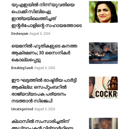
യുഎഇയിൽ നിന്ന് യുവതിയെ
പൊക്കി സിബിഐ;
ഇന്ത്യയിലെത്തിച്ചത്
ഇന്റർപോളിന്റെ സഹായത്തോടെ
Desheeyam
August 6, 2026
യെമനില്‍ ഹൂതികളുടെ കനത്ത
ആക്രമണം; 30 സൈനികര്‍
കൊല്ലപ്പെട്ടു
Breaking
Saudi
August 6, 2026
ഈ ഘട്ടത്തിൽ രാഷ്ട്രീയ പാർട്ടി
ആകില്ല: സെപ്റ്റംബറിൽ
രാജ്യവ്യാപക പര്യടനം
നടത്താൻ സിജെപി
Uncategorized
August 6, 2026
ക്ലാസില്‍ സംസാരിച്ചതിന്
അധ്യാപകന്‍ വിദ്യാര്‍ഥിയെ