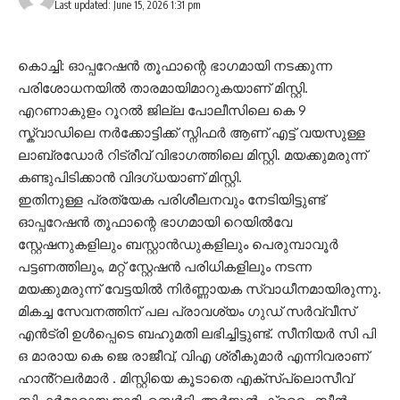
Last updated: June 15, 2026 1:31 pm
കൊച്ചി: ഓപ്പറേഷൻ തൂഫാന്റെ ഭാഗമായി നടക്കുന്ന
പരിശോധനയിൽ താരമായിമാറുകയാണ് മിസ്റ്റി.
എറണാകുളം റൂറൽ ജില്ല പോലീസിലെ കെ 9
സ്ക്വാഡിലെ നർക്കോട്ടിക്ക് സ്നിഫർ ആണ് എട്ട് വയസുള്ള
ലാബ്രഡോർ റിട്രീവ് വിഭാഗത്തിലെ മിസ്റ്റി. മയക്കുമരുന്ന്
കണ്ടുപിടിക്കാൻ വിദഗ്ധയാണ് മിസ്റ്റി.
ഇതിനുള്ള പ്രത്യേക പരിശീലനവും നേടിയിട്ടുണ്ട്
ഓപ്പറേഷൻ തൂഫാന്റെ ഭാഗമായി റെയിൽവേ
സ്റ്റേഷനുകളിലും ബസ്റ്റാൻഡുകളിലും പെരുമ്പാവൂർ
പട്ടണത്തിലും, മറ്റ് സ്റ്റേഷൻ പരിധികളിലും നടന്ന
മയക്കുമരുന്ന് വേട്ടയിൽ നിർണ്ണായക സ്വാധീനമായിരുന്നു.
മികച്ച സേവനത്തിന് പല പ്രാവശ്യം ഗുഡ് സർവ്വീസ്
എൻട്രി ഉൾപ്പെടെ ബഹുമതി ലഭിച്ചിട്ടുണ്ട്. സീനിയർ സി പി
ഒ മാരായ കെ ജെ രാജീവ്, വിഎ ശ്രീകുമാർ എന്നിവരാണ്
ഹാൻ്റലർമാർ . മിസ്റ്റിയെ കൂടാതെ എക്സ്പ്ലൊസീവ്