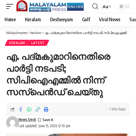
Aa
Font
Resizer
Home
Keralam
Desheeyam
Gulf
Viral News
Sau
Malayalampress
>
Keralam
>
എ. പദ്മകുമാറിനെതിരെ പാർട്ടി നടപടി; സിപിഐഎമ്മിൽ നിന്ന് സസ്‌പെന്‍ഡ് ചെയ്തു
KERALAM
LATEST
എ. പദ്മകുമാറിനെതിരെ
പാർട്ടി നടപടി;
സിപിഐഎമ്മിൽ നിന്ന്
സസ്‌പെന്‍ഡ് ചെയ്തു
1 Min Read
News Desk
Last updated: June 15, 2026 12:10 pm