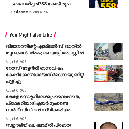
ചെലവഴിച്ചത് 558 കോടി രൂപ
Desheeyam
August 6, 2026
You Might also Like
വിമാനത്തിന്റെ എമർജൻസി വാതിൽ
തുറക്കാൻ ശ്രമം; മലയാളി അറസ്റ്റിൽ
August 6, 2026
റോസ് വാട്ടറില്‍ രാസവിഷം;
കോഴിക്കോട് ഭക്ഷ്യനിര്‍മാണ യൂണിറ്റ്
പൂട്ടിച്ചു
August 6, 2026
കേരള സെക്ടറിലേക്കും വൈകാതെ;
പ്രഥമ റിയാദ് എയർ മുംബൈ
സർവീസിന് വൻ സ്വീകാര്യത
August 6, 2026
സഊദിയിലെ ദമാമിൽ പ്രഭാത