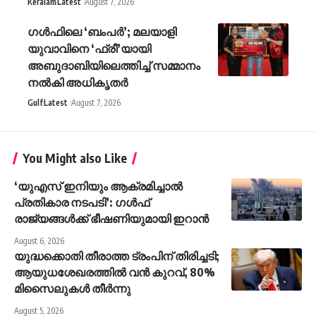
Keralam
Latest
August 7, 2026
ഗൾഫിലെ ‘ബംപർ’; മലയാളി
യുവാവിനെ ‘ഫ്രീ’യായി
അബുദാബിയിലെത്തിച്ച് സമ്മാനം
നൽകി അധികൃതർ
Gulf
Latest
August 7, 2026
You Might also Like
‘യുഎസ് ഇനിയും ആക്രമിച്ചാൽ
പ്രതികാര നടപടി’: ഗൾഫ്
രാജ്യങ്ങൾക്ക് ഭീഷണിയുമായി ഇറാൻ
August 6, 2026
യുദ്ധക്കൊതി തീരാത്ത ട്രംപിന് തിരിച്ചടി;
ആയുധശേഖരത്തിൽ വൻ കുറവ്, 80%
മിസൈലുകൾ തീർന്നു
August 5, 2026