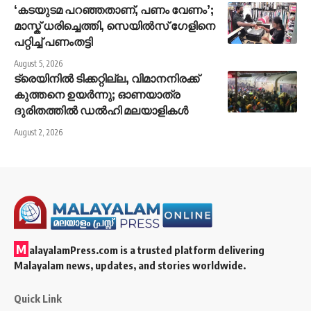
‘കടയുടമ പറഞ്ഞതാണ്, പണം വേണം’;
മാസ്ക് ധരിച്ചെത്തി, സെയിൽസ് ഗേളിനെ
പറ്റിച്ച് പണംതട്ടി
August 5, 2026
ട്രെയിനിൽ ടിക്കറ്റില്ല, വിമാനനിരക്ക്
കുത്തനെ ഉയർന്നു; ഓണയാത്ര
ദുരിതത്തിൽ ഡൽഹി മലയാളികൾ
August 2, 2026
M
alayalamPress.com
is a trusted platform delivering
Malayalam news, updates, and stories worldwide.
Quick Link