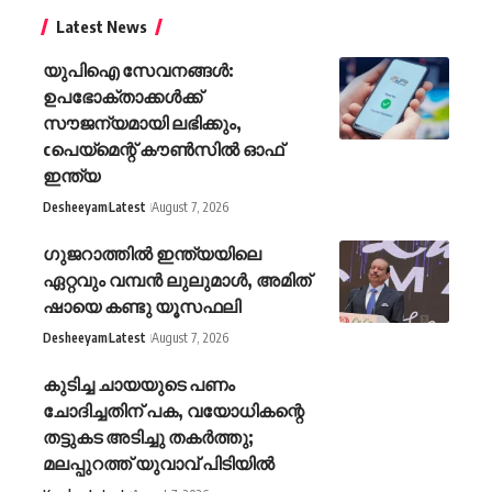
Latest News
യുപിഐ സേവനങ്ങൾ:
ഉപഭോക്താക്കൾക്ക്
സൗജന്യമായി ലഭിക്കും,
cപെയ്മെന്റ് കൗൺസിൽ ഓഫ്
ഇന്ത്യ
Desheeyam
Latest
August 7, 2026
ഗുജറാത്തിൽ ഇന്ത്യയിലെ
ഏറ്റവും വമ്പൻ ലുലുമാൾ, അമിത്
ഷായെ കണ്ടു യൂസഫലി
Desheeyam
Latest
August 7, 2026
കുടിച്ച ചായയുടെ പണം
ചോദിച്ചതിന് പക, വയോധികന്റെ
തട്ടുകട അടിച്ചു തകർത്തു;
മലപ്പുറത്ത് യുവാവ് പിടിയിൽ