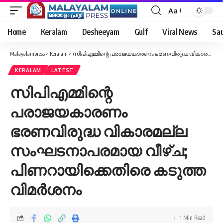
Aa
Font
Resizer
Home
Keralam
Desheeyam
Gulf
Viral News
Sau
Malayalampress
>
Keralam
>
സിപിഎമ്മിന്റെ പരാജയകാരണം ഭരണവിരുദ്ധ വികാരമല്ല സംഘടനാപരമായ വീഴ്ച; പിണറായിക്കെതിരെ കടുത്ത വിമര്‍ശനം
KERALAM
LATEST
സിപിഎമ്മിന്റെ
പരാജയകാരണം
ഭരണവിരുദ്ധ വികാരമല്ല
സംഘടനാപരമായ വീഴ്ച;
പിണറായിക്കെതിരെ കടുത്ത
വിമര്‍ശനം
1 Min Read