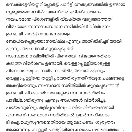
സെക്രട്ടേറിയറ്റ് റിപ്പോർട്ട്. പാർട്ടി നേതൃത്വത്തിൽ ഉണ്ടായ
ഗുരുതരമായ വീഴ്ചയാണ് തിരിച്ചടിക്ക് കാരണം.
നയപരമായ പ്രശ്നങ്ങളിൽ വ്യക്തത വരുത്താത്തത്
വീഴ്ചയാണെന്ന് സംസ്ഥാന സമിതിയിൽ വിമർശനം
ഉണ്ടായി. പാർട്ടിനയം ജനങ്ങളെ
ബോധ്യപ്പെടുത്താനായില്ല എന്നും അത് തിരിച്ചടിയായി
എന്നും അംഗങ്ങൾ കുറ്റപ്പെടുത്തി.
സംസ്ഥാന സമിതിയിൽ പിണറായി വിജയനെതിരെ
കടുത്ത വിമർശനം ഉണ്ടായി. വെള്ളാപ്പള്ളിയോടുള്ള
പിണറായിയുടെ സമീപനം തിരിച്ചടിയായി എന്നും
വെള്ളാപ്പള്ളിയെ തള്ളിപ്പറയാതിരുന്നത് ന്യൂനപക്ഷങ്ങളെ
അകറ്റിയെന്നും സംസ്ഥാന സമിതിയിൽ കുറ്റപ്പെടുത്തൽ
ഉണ്ടായി. പി.കെ.ശ്യാമളയുടെ സ്ഥാനാർഥിത്വം
പാടില്ലായിരുന്നു എന്നും അംഗങ്ങൾ വിമർശിച്ചു.
പയ്യന്നൂരിലും തളിപ്പറമ്പിലും വലിയ വീഴ്ചയുണ്ടായി
എന്നാണ് സംസ്ഥാന സമിതിയിൽ ഉയർന്ന വികാരം.
ടി.ഐ.മധുസൂദനനെതിരായ ആരോപണം ഗുരുതരം
ആണെന്നും കണ്ണൂർ പാർട്ടിയിലെ കലാപം ഗൗരവത്തോടെ