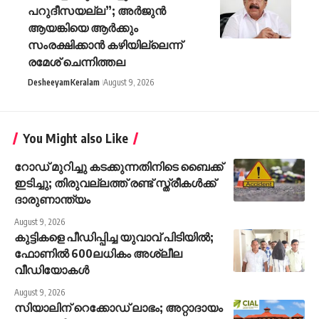
പറുദീസയല്ല”; അർജുൻ
ആയങ്കിയെ ആർക്കും
സംരക്ഷിക്കാൻ കഴിയില്ലെന്ന്
രമേശ് ചെന്നിത്തല
Desheeyam
Keralam
August 9, 2026
You Might also Like
റോഡ് മുറിച്ചു കടക്കുന്നതിനിടെ ബൈക്ക്
ഇടിച്ചു; തിരുവല്ലത്ത് രണ്ട് സ്ത്രീകള്‍ക്ക്
ദാരുണാന്ത്യം
August 9, 2026
കുട്ടികളെ പീഡിപ്പിച്ച യുവാവ് പിടിയിൽ;
ഫോണിൽ 600ലധികം അശ്ലീല
വീഡിയോകൾ
August 9, 2026
സിയാലിന് റെക്കോഡ് ലാഭം; അറ്റാദായം