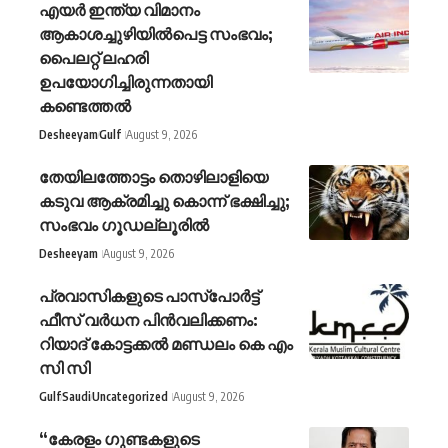
എയര്‍ ഇന്ത്യ വിമാനം
ആകാശച്ചുഴിയില്‍പെട്ട സംഭവം;
പൈലറ്റ് ലഹരി
ഉപയോഗിച്ചിരുന്നതായി
കണ്ടെത്തല്‍
Desheeyam
Gulf
August 9, 2026
തേയിലത്തോട്ടം തൊഴിലാളിയെ
കടുവ ആക്രമിച്ചു കൊന്ന് ഭക്ഷിച്ചു;
സംഭവം ഗൂഡല്ലൂരില്‍
Desheeyam
August 9, 2026
പ്രവാസികളുടെ പാസ്പോര്‍ട്ട്
ഫീസ് വര്‍ധന പിന്‍വലിക്കണം:
റിയാദ് കോട്ടക്കല്‍ മണ്ഡലം കെ എം
സി സി
Gulf
Saudi
Uncategorized
August 9, 2026
“കേരളം ഗുണ്ടകളുടെ