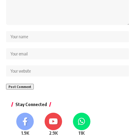
Stay Connected
1.9K
2.9K
11K