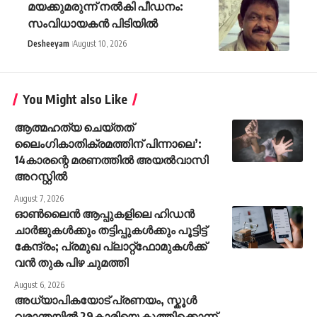
മയക്കുമരുന്ന് നൽകി പീഡനം:
സംവിധായകൻ പിടിയിൽ
Desheeyam
August 10, 2026
You Might also Like
ആത്മഹത്യ ചെയ്തത്
ലൈംഗികാതിക്രമത്തിന് പിന്നാലെ’:
14കാരന്റെ മരണത്തിൽ അയൽവാസി
അറസ്റ്റിൽ
August 7, 2026
ഓൺലൈൻ ആപ്പുകളിലെ ഹിഡൻ
ചാർജുകൾക്കും തട്ടിപ്പുകൾക്കും പൂട്ടിട്ട്
കേന്ദ്രം; പ്രമുഖ പ്ലാറ്റ്‌ഫോമുകൾക്ക്
വൻ തുക പിഴ ചുമത്തി
August 6, 2026
അധ്യാപികയോട് പ്രണയം, സ്കൂൾ
വരാന്തയിൽ 29കാരിയെ കുത്തിക്കൊന്ന്