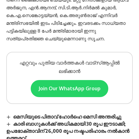
അർജുന, എൻ.ആനന്ദ്, സി.ടി.ആർ.നിർമൽ കുമാർ,
കെ.എ.സെങ്കോട്ടയ്യൻ, കെ.അരുൺരാജ് എന്നിവർ
മന്ത്രിസഭയിൽ ഇടം പിടിച്ചേക്കും. ഇവരടക്കം സാധ്യതാ
പട്ടികയിലുള്ള 8 പേർ മന്ത്രിമാരായി ഇന്നു
സത്യപ്രതിജ്ഞ ചെയ്യുമെന്നാണു സൂചന.
എറ്റവും പുതിയ വാർത്തകൾ വാട്സ്ആപ്പിൽ
ലഭിക്കാൻ
Join Our WhatsApp Group
മെസിയുടെ പിതാവ് ഹോർഹെ മെസി അന്തരിച്ചു
കാരി ബാഗുകൾക്ക് അധികമായി 30 രൂപ ഈടാക്കി;
ഉപഭോക്താവിന് 26,000 രൂപ നഷ്ടപരിഹാരം നൽകാൻ
ഉത്തരവ്