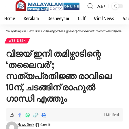
Aa
Font
Resizer
Home
Keralam
Desheeyam
Gulf
Viral News
Sau
Malayalampress
>
Web Desk
>
വിജയ് ഇനി തമിഴ്നാടിന്റെ ‘തലൈവർ’; സത്യപ്രതിജ്ഞ രാവിലെ 10ന്, ചടങ്ങിന് രാഹുൽ ഗാന്ധി എത്തും
WEB DESK
വിജയ് ഇനി തമിഴ്നാടിന്റെ
‘തലൈവർ’;
സത്യപ്രതിജ്ഞ രാവിലെ
10ന്, ചടങ്ങിന് രാഹുൽ
ഗാന്ധി എത്തും
1 Min Read
News Desk