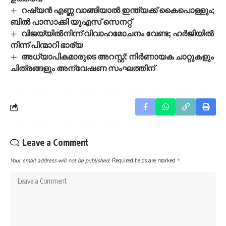
റഷ്യൻ എണ്ണ വാങ്ങിയാൽ ഇന്ത്യക്ക് കൈപൊള്ളും;
ബിൽ പാസാക്കി യുഎസ് സെനറ്റ്
വിജയ്‌യിൽനിന്ന് വിവാഹമോചനം വേണ്ട; ഹർജിയിൽ
നിന്ന് പിന്മാറി ഭാര്യ
അധ്യാപികമാരുടെ അറസ്റ്റ്: നിർണായക ചാറ്റുകളും
ചിത്രങ്ങളും അന്വേഷണ സംഘത്തിന്
Leave a Comment
Your email address will not be published.
Required fields are marked
*