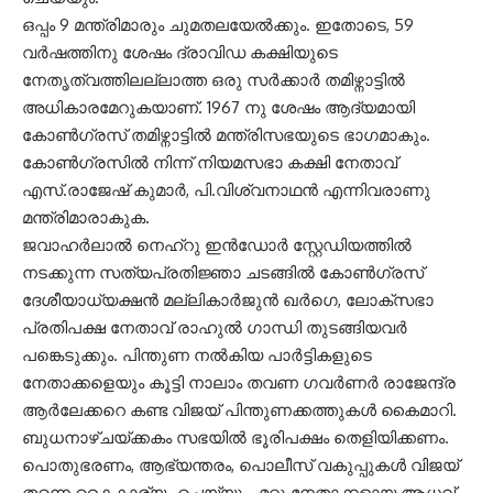
ഒപ്പം 9 മന്ത്രിമാരും ചുമതലയേൽക്കും. ഇതോടെ, 59
വർഷത്തിനു ശേഷം ദ്രാവിഡ കക്ഷിയുടെ
നേതൃത്വത്തിലല്ലാത്ത ഒരു സർക്കാർ തമിഴ്നാട്ടിൽ
അധികാരമേറുകയാണ്. 1967 നു ശേഷം ആദ്യമായി
കോൺഗ്രസ് തമിഴ്നാട്ടിൽ മന്ത്രിസഭയുടെ ഭാഗമാകും.
കോൺഗ്രസിൽ നിന്ന് നിയമസഭാ കക്ഷി നേതാവ്
എസ്.രാജേഷ് കുമാർ, പി.വിശ്വനാഥൻ എന്നിവരാണു
മന്ത്രിമാരാകുക.
ജവാഹർലാൽ നെഹ്റു ഇൻഡോ‍ർ സ്റ്റേഡിയത്തിൽ
നടക്കുന്ന സത്യപ്രതിജ്ഞാ ചടങ്ങിൽ കോൺഗ്രസ്
ദേശീയാധ്യക്ഷൻ മല്ലികാർജുൻ ഖർഗെ, ലോക്സഭാ
പ്രതിപക്ഷ നേതാവ് രാഹുൽ ഗാന്ധി തുടങ്ങിയവർ
പങ്കെടുക്കും. പിന്തുണ നൽകിയ പാർട്ടികളുടെ
നേതാക്കളെയും കൂട്ടി നാലാം തവണ ഗവർണർ രാജേന്ദ്ര
ആർലേക്കറെ കണ്ട വിജയ് പിന്തുണക്കത്തുകൾ കൈമാറി.
ബുധനാഴ്ചയ്ക്കകം സഭയിൽ ഭൂരിപക്ഷം തെളിയിക്കണം.
പൊതുഭരണം, ആഭ്യന്തരം, പൊലീസ് വകുപ്പുകൾ വിജയ്
തന്നെ കൈകാര്യം ചെയ്യും. മറ്റു നേതാക്കളായ ആധവ്