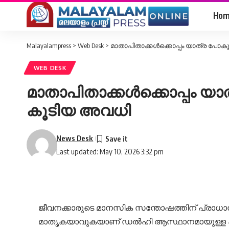
Hom
Malayalampress
>
Web Desk
>
മാതാപിതാക്കൾക്കൊപ്പം യാത്ര പോകൂ;
WEB DESK
മാതാപിതാക്കൾക്കൊപ്പം യാത
കൂടിയ അവധി
News Desk
Last updated: May 10, 2026 3:32 pm
ജീവനക്കാരുടെ മാനസിക സന്തോഷത്തിന് പ്രാധാന
മാതൃകയാവുകയാണ് ഡൽഹി ആസ്ഥാനമായുള്ള എലൈറ