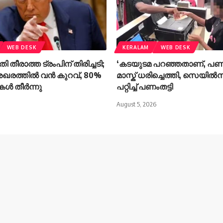
WEB DESK
KERALAM
WEB DESK
ി തീരാത്ത ട്രംപിന് തിരിച്ചടി;
‘കടയുടമ പറഞ്ഞതാണ്, പണ
രത്തിൽ വൻ കുറവ്, 80%
മാസ്ക് ധരിച്ചെത്തി, സെയിൽ
ൾ തീർന്നു
പറ്റിച്ച് പണംതട്ടി
August 5, 2026