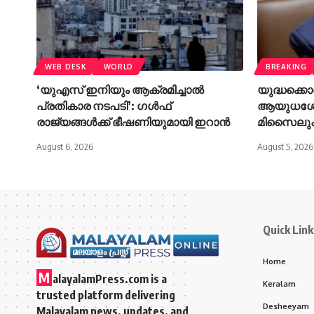
WEB DESK
WORLD
BREAKING
‘യുഎസ് ഇനിയും ആക്രമിച്ചാൽ
യുദ്ധക്കൊത
പ്രതികാര നടപടി’: ഗൾഫ്
ആയുധശേഖ
രാജ്യങ്ങൾക്ക് ഭീഷണിയുമായി ഇറാൻ
മിസൈലുക
August 6, 2026
August 5, 2026
Quick Link
Home
M
alayalamPress.com
is a
Keralam
trusted platform delivering
Desheeyam
Malayalam news, updates, and