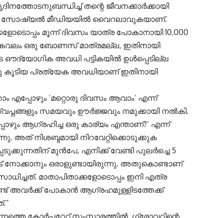
നത്തോടനുബന്ധിച്ച് തന്റെ ജീവനക്കാർക്കായി
ഇപ്പോൾ സോഷ്യൽ മീഡിയയിൽ വൈറലാവുകയാണ്.
്കളോടൊപ്പം മൂന്ന് ദിവസം യാത്ര പോകാനായി 10,000
ത് കേവലം ഒരു ബോണസ് മാത്രമല്ല, ഇതിനായി
ുടെ ഔദ്യോഗിക അവധി പട്ടികയിൽ ഉൾപ്പെടില്ല
ടു കൂടിയ പ്രത്യേക അവധിയാണ് ഇതിനായി
് നാം എപ്പോഴും ‘മറ്റൊരു ദിവസം ആവാം’ എന്ന്
്വപ്നങ്ങളും സമയവും ഊർജ്ജവും നമുക്കായി നൽകി.
പ്പോഴും ആഗ്രഹിച്ച ഒരു കാര്യം എന്താണ്?’ എന്ന്
നു. അത് നിശബ്ദമായി നിറവേറ്റിക്കൊടുക്കുക
ുക്കുന്നതിന് മുൻപേ, എനിക്ക് വേണ്ടി പുലർച്ചെ 5
ീട് നോക്കാനും ഒരാളുണ്ടായിരുന്നു. അതുകൊണ്ടാണ്
 സാധിച്ചത്. മാതാപിതാക്കളോടൊപ്പം ഇനി എത്ര
ണ്ട് അവർക്ക് പോകാൻ ആഗ്രഹമുള്ളിടത്തേക്ക്
്.”
്തെ കോർപ്പറേറ്റ് സംസ്കാരത്തിൽ, ഗ്രോവറിന്റെ