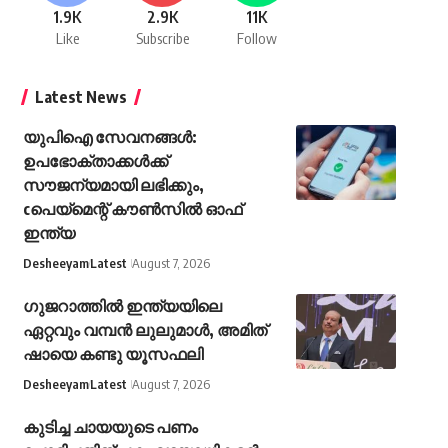
1.9K
2.9K
11K
Like
Subscribe
Follow
Latest News
യുപിഐ സേവനങ്ങൾ:
ഉപഭോക്താക്കൾക്ക്
സൗജന്യമായി ലഭിക്കും,
cപെയ്മെന്റ് കൗൺസിൽ ഓഫ്
ഇന്ത്യ
Desheeyam
Latest
August 7, 2026
ഗുജറാത്തിൽ ഇന്ത്യയിലെ
ഏറ്റവും വമ്പൻ ലുലുമാൾ, അമിത്
ഷായെ കണ്ടു യൂസഫലി
Desheeyam
Latest
August 7, 2026
കുടിച്ച ചായയുടെ പണം