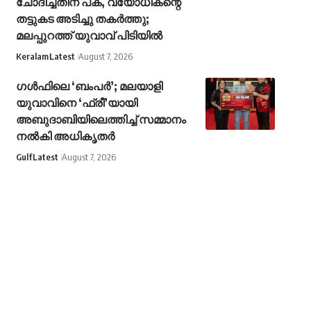
ചോദിച്ചതിന് പക, വയോധികന്റെ
തട്ടുകട അടിച്ചു തകർത്തു;
മലപ്പുറത്ത് യുവാവ് പിടിയിൽ
Keralam
Latest
August 7, 2026
ഗൾഫിലെ ‘ബംപർ’; മലയാളി
യുവാവിനെ ‘ഫ്രീ’യായി
അബുദാബിയിലെത്തിച്ച് സമ്മാനം
നൽകി അധികൃതർ
Gulf
Latest
August 7, 2026