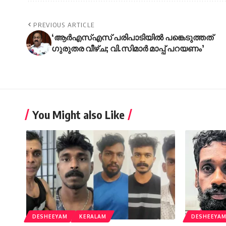
PREVIOUS ARTICLE
‘ആർഎസ്എസ് പരിപാടിയിൽ പങ്കെടുത്തത്
ഗുരുതര വീഴ്ച; വി.സിമാർ മാപ്പ് പറയണം’
You Might also Like
DESHEEYAM
KERALAM
DESHEEYA