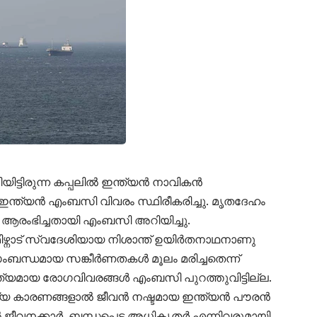
യിട്ടിരുന്ന കപ്പലിൽ ഇന്ത്യൻ നാവികൻ
ിലെ ഇന്ത്യൻ എംബസി വിവരം സ്ഥിരീകരിച്ചു. മൃതദേഹം
ൾ ആരംഭിച്ചതായി എംബസി അറിയിച്ചു.
തമിഴ്നാട് സ്വദേശിയായ നിശാന്ത് ഉയിർതനാഥനാണു
സംബന്ധമായ സങ്കീർണതകൾ മൂലം മരിച്ചതെന്ന്
ൃത്യമായ രോഗവിവരങ്ങൾ എംബസി പുറത്തുവിട്ടില്ല.
ആരോഗ്യ കാരണങ്ങളാൽ ജീവൻ നഷ്ടമായ ഇന്ത്യൻ പൗരൻ
 ജീവനക്കാർ, ബന്ധപ്പെട്ട അധികൃതർ എന്നിവരുമായി