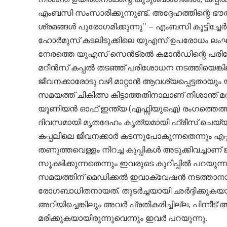
എംബസി സംസാരിക്കുന്നുണ്ട്. അദ്ദേഹത്തിന്റെ ഭൗ
ശ്രമങ്ങൾ പുരോഗമിക്കുന്നു’’ – എംബസി കൂട്ടിച്ചേർ
ഹോർമുസ് കടലിടുക്കിലെ യുഎസ് ഉപരോധം ലംഘിക്
നേരത്തെ യുഎസ് സെൻട്രൽ കമാൻഡിന്റെ പരിശോധ
മറീൻസ് കപ്പൽ തടഞ്ഞ് പരിശോധന നടത്തിയെങ്കിലും
ജീവനക്കാരോടു വഴി മാറ്റാൻ ആവശ്യപ്പെട്ടതായും 
സമയത്ത് ചികിത്സ കിട്ടാത്തതിനാലാണ് നിശാന്ത്
യൂണിയൻ ഓഫ് ഇന്ത്യ (എഫ്സിയുഐ) രംഗത്തെത്തി. ജ
ദിവസമായി മൃതദേഹം കൃത്യമായി ഫ്രീസ് ചെയ
കപ്പലിലെ ജീവനക്കാർ കടന്നുപോകുന്നതെന്നും എഫ്
തണുത്തവെള്ളം നിറച്ച കുപ്പികൾ അടുക്കിവച്ചാ
സൂക്ഷിക്കുന്നതെന്നും ഇവരുടെ കുറിപ്പിൽ പറയുന്ന
സമയത്തിന് മെഡിക്കൽ ഇവാക്വേഷൻ നടത്താനായ
രോഗബാധിതനായത്. തുടർച്ചയായി ഛർദ്ദിക്കുകയായ
അറിയിച്ചെങ്കിലും അവർ പ്രതികരിച്ചില്ല, പിന്
മരിക്കുകയായിരുന്നുവെന്നും ഇവർ പറയുന്നു.