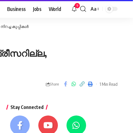
9
Business
Jobs
World
Aa
Font
Resizer
ിറച്ച കുപ്പികൾ
്രീസറില്ല,
1 Min Read
Share
Stay Connected