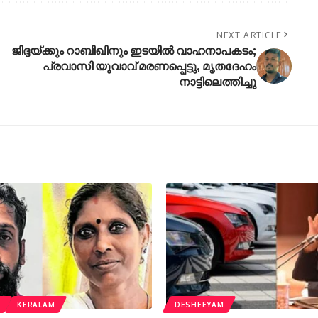
NEXT ARTICLE
ജിദ്ദയ്ക്കും റാബിഖിനും ഇടയിൽ വാഹനാപകടം;
പ്രവാസി യുവാവ് മരണപ്പെട്ടു, മൃതദേഹം
നാട്ടിലെത്തിച്ചു
M
KERALAM
DESHEEYAM