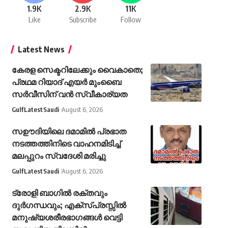
1.9K
2.9K
11K
Like
Subscribe
Follow
Latest News
കേരള സെക്ടറിലേക്കും വൈകാതെ;
പ്രഥമ റിയാദ് എയർ മുംബൈ
സർവീസിന് വൻ സ്വീകാര്യത
Gulf
Latest
Saudi
August 6, 2026
സഊദിയിലെ ദമാമിൽ പ്രഭാത
നടത്തത്തിനിടെ വാഹനമിടിച്ച്
മലപ്പുറം സ്വദേശി മരിച്ചു
Gulf
Latest
Saudi
August 6, 2026
ട്രോളി ബാഗിൽ രക്തവും
ദുർഗന്ധവും; എക്‌സ്പ്രസ്സിൽ
മനുഷ്യശരീരഭാഗങ്ങൾ വെട്ടി