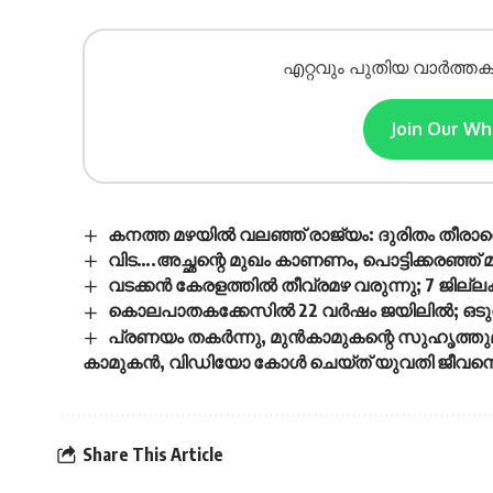
എറ്റവും പുതിയ വാർത്തക
Join Our W
കനത്ത മഴയില്‍ വലഞ്ഞ് രാജ്യം: ദുരിതം തീര
വിട….അച്ഛന്റെ മുഖം കാണണം, പൊട്ടിക്കരഞ്ഞ് 
വടക്കൻ കേരളത്തിൽ തീവ്രമഴ വരുന്നു; 7 ജില്
കൊലപാതകക്കേസിൽ 22 വർഷം ജയിലിൽ; ഒടുവി
പ്രണയം തകർന്നു, മുൻകാമുകന്റെ സുഹൃത്തു
കാമുകൻ, വിഡിയോ കോൾ ചെയ്ത് യുവതി ജീവനൊ
Share This Article