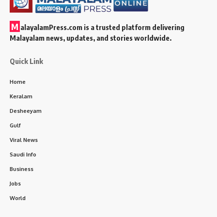
M
alayalamPress.com
is a trusted platform delivering
Malayalam news, updates, and stories worldwide.
Quick Link
Home
Keralam
Desheeyam
Gulf
Viral News
Saudi Info
Business
Jobs
World