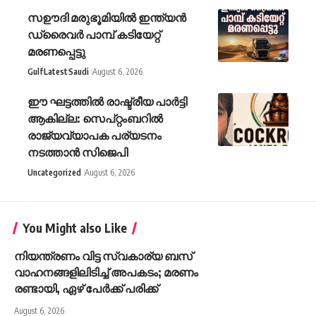
സഊദി മരുഭൂമിയിൽ ഇന്ത്യൻ
ഡ്രൈവർ പാമ്പ് കടിയേറ്റ്
മരണപ്പെട്ടു
Gulf
Latest
Saudi
August 6, 2026
ഈ ഘട്ടത്തിൽ രാഷ്ട്രീയ പാർട്ടി
ആകില്ല: സെപ്റ്റംബറിൽ
രാജ്യവ്യാപക പര്യടനം
നടത്താൻ സിജെപി
Uncategorized
August 6, 2026
You Might also Like
നിയന്ത്രണം വിട്ട സ്വകാര്യ ബസ്
വാഹനങ്ങളിലിടിച്ച് അപകടം; മരണം
രണ്ടായി, ഏഴ് പേർക്ക് പരിക്ക്
August 6, 2026