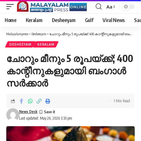
Aa
Font
Resizer
Home
Keralam
Desheeyam
Gulf
Viral News
Sau
Malayalampress
>
Desheeyam
>
ചോറും മീനും 5 രൂപയ്ക്ക്; 400 കാന്റീനുകളുമായി ബംഗാൾ സർക്കാർ
DESHEEYAM
KERALAM
ചോറും മീനും 5 രൂപയ്ക്ക്; 400
കാന്റീനുകളുമായി ബംഗാൾ
സർക്കാർ
1 Min Read
News Desk
Last updated: May 26, 2026 3:33 pm