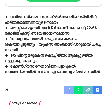
വനിതാ ഡ്രൈവറുടെ കീഴിൽ ജോലി ചെയ്യില്ല’;
ഹരിതകർമസേനയുടെ സമരം
മെസ്സിയെ എത്തിക്കാൻ 126 കോടി കൈമാറി; 22.68
കോടി ജിഎസ്ടി അടയ്ക്കാൻ സമൻസ്
‘കേരളവും അമേരിക്കയും സഹകരണം
ശക്തിപ്പെടുത്തും’; യുഎസ് അംബാസിഡറുമായി ചർച്ച
നടത്തി
ട്രംപിന്റെ മരുമകൻ കൊച്ചിയിൽ; ആലപ്പുഴയിൽ
വള്ളംകളി കാണും
കോണ്‍ഗ്രസ് നേതാവിനെ പട്ടാപ്പകല്‍
നഗരമധ്യത്തില്‍ വെടിവെച്ചു കൊന്നു; പ്രതി പിടിയില്‍
Stay Connected