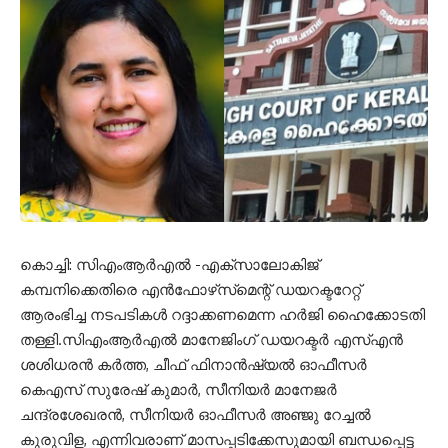
കൊച്ചി: സിഎംആർഎൽ -എക്സാലോകിജ്
കമ്പനിക്കെതിരെ എൻഫോഴ്‌സ്‌മെന്റ് ഡയറക്ടറേറ്റ്
ആരംഭിച്ച നടപടികൾ റദ്ദാക്കണമെന്ന ഹർജി ഹൈക്കോടതി
തള്ളി.സിഎംആർഎൽ മാനേജിംഗ് ഡയറക്ടർ എസ്എൻ
ശശിധരൻ കർത്ത, ചീഫ് ഫിനാൻഷ്യൽ ഓഫീസർ
കെഎസ് സുരേഷ് കുമാർ, സീനിയർ മാനേജർ
ചന്ദ്രശേഖരൻ, സീനിയർ ഓഫീസർ അഞ്ജു റേച്ചൽ
കുരുവിള, എന്നിവരാണ് മാസപ്പടിക്കേസുമായി ബന്ധപ്പെട്ട