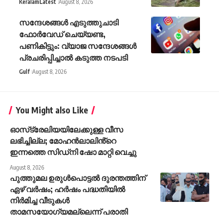
Keralam
Latest
August 8, 2026
സന്ദേശങ്ങൾ എടുത്തുചാടി
ഫോർവേഡ് ചെയ്യണ്ട,
പണികിട്ടും: വ്യാജ സന്ദേശങ്ങൾ
പ്രചരിപ്പിച്ചാൽ കടുത്ത നടപടി
Gulf
August 8, 2026
You Might also Like
ഓസ്‌ട്രേലിയയിലേക്കുള്ള വീസ
ലഭിച്ചില്ല; മോഹൻലാലിൻ്റെ
ഇന്നത്തെ സിഡ്നി ഷോ മാറ്റി വെച്ചു
August 8, 2026
പുത്തുമല ഉരുള്‍പൊട്ടല്‍ ദുരന്തത്തിന്
ഏഴ് വര്‍ഷം; ഹര്‍ഷം പദ്ധതിയില്‍
നിര്‍മിച്ച വീടുകള്‍
താമസയോഗ്യമല്ലെന്ന് പരാതി