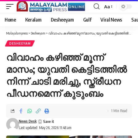
Aa
Font
Resizer
Home
Keralam
Desheeyam
Gulf
Viral News
Sau
Malayalampress
>
Desheeyam
>
വിവാഹം കഴിഞ്ഞ് മൂന്ന് മാസം; യുവതി കെട്ടിടത്തിൽ നിന്ന് ചാടി മരിച്ചു, സ്ത്രീധന പീഡനമെന്ന് കുടുംബം
DESHEEYAM
വിവാഹം കഴിഞ്ഞ് മൂന്ന്
മാസം; യുവതി കെട്ടിടത്തിൽ
നിന്ന് ചാടി മരിച്ചു, സ്ത്രീധന
പീഡനമെന്ന് കുടുംബം
1 Min Read
News Desk
Last updated: May 26, 2026 11:48 am