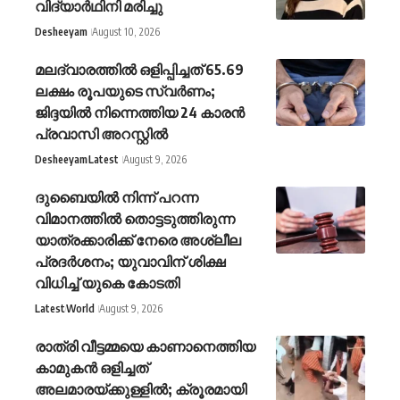
വിദ്യാർഥിനി മരിച്ചു
Desheeyam
August 10, 2026
മലദ്വാരത്തിൽ ഒളിപ്പിച്ചത് 65.69
ലക്ഷം രൂപയുടെ സ്വർണം;
ജിദ്ദയിൽ നിന്നെത്തിയ 24 കാരൻ
പ്രവാസി അറസ്റ്റിൽ
Desheeyam
Latest
August 9, 2026
ദുബൈയിൽ നിന്ന് പറന്ന
വിമാനത്തിൽ തൊട്ടടുത്തിരുന്ന
യാത്രക്കാരിക്ക് നേരെ അശ്ലീല
പ്രദർശനം; യുവാവിന് ശിക്ഷ
വിധിച്ച് യുകെ കോടതി
Latest
World
August 9, 2026
രാത്രി വീട്ടമ്മയെ കാണാനെത്തിയ
കാമുകൻ ഒളിച്ചത്
അലമാരയ്ക്കുള്ളിൽ; ക്രൂരമായി