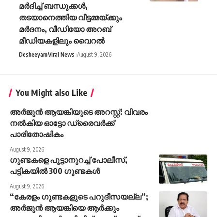
മർദിച്ച് ബന്ധുക്കൾ,
തടയാനെത്തിയ വീട്ടമ്മയ്ക്കും
മർദനം, വീഡിയോ അറബ്
മീഡിയകളിലും വൈറൽ
Desheeyam
Viral News
August 9, 2026
You Might also Like
അർജുൻ ആയങ്കിയുടെ അറസ്റ്റ്: വിവരം
നൽകിയ ഓട്ടോ ഡ്രൈവർക്ക്
പാരിതോഷികം
August 9, 2026
ഗുണ്ടകളെ പൂട്ടാനുറച്ച് പോലീസ്,
പട്ടികയിൽ 300 ഗുണ്ടകൾ
August 9, 2026
“കേരളം ഗുണ്ടകളുടെ പറുദീസയല്ല”;
അർജുൻ ആയങ്കിയെ ആർക്കും