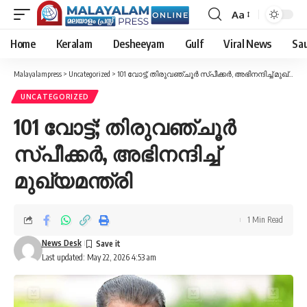
Aa
Font
Resizer
Home
Keralam
Desheeyam
Gulf
Viral News
Sau
Malayalampress
>
Uncategorized
>
101 വോട്ട്; തിരുവഞ്ചൂർ സ്പീക്കർ, അഭിനന്ദിച്ച് മുഖ്യമന്ത്രി
UNCATEGORIZED
101 വോട്ട്; തിരുവഞ്ചൂർ
സ്പീക്കർ, അഭിനന്ദിച്ച്
മുഖ്യമന്ത്രി
1 Min Read
News Desk
Last updated: May 22, 2026 4:53 am