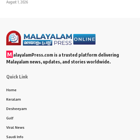
August 1, 2026
M
alayalamPress.com
is a trusted platform delivering
Malayalam news, updates, and stories worldwide.
Quick Link
Home
Keralam
Desheeyam
Gulf
Viral News
Saudi Info