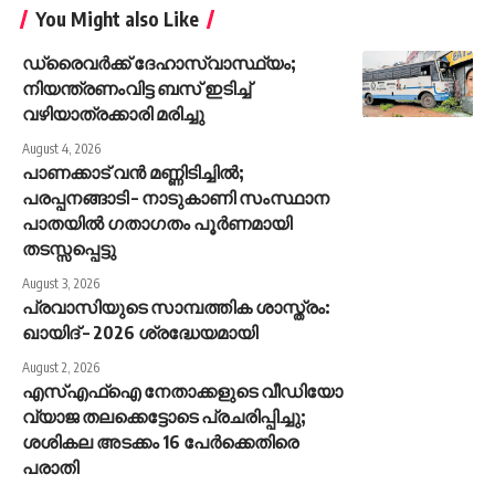
You Might also Like
ഡ്രൈവർക്ക് ദേഹാസ്വാസ്ഥ്യം;
നിയന്ത്രണംവിട്ട ബസ് ഇടിച്ച്
വഴിയാത്രക്കാരി മരിച്ചു
August 4, 2026
പാണക്കാട് വൻ മണ്ണിടിച്ചിൽ;
പരപ്പനങ്ങാടി – നാടുകാണി സംസ്ഥാന
പാതയിൽ ഗതാഗതം പൂർണമായി
തടസ്സപ്പെട്ടു
August 3, 2026
പ്രവാസിയുടെ സാമ്പത്തിക ശാസ്ത്രം:
ഖായിദ് – 2026 ശ്രദ്ധേയമായി
August 2, 2026
എസ്എഫ്‌ഐ നേതാക്കളുടെ വീഡിയോ
വ്യാജ തലക്കെട്ടോടെ പ്രചരിപ്പിച്ചു;
ശശികല അടക്കം 16 പേര്‍ക്കെതിരെ
പരാതി