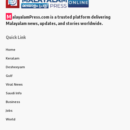
M
alayalamPress.com
is a trusted platform delivering
Malayalam news, updates, and stories worldwide.
Quick Link
Home
Keralam
Desheeyam
Gulf
Viral News
Saudi Info
Business
Jobs
World