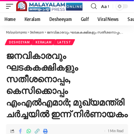
Aa
Font
Resizer
Home
Keralam
Desheeyam
Gulf
Viral News
Sau
Malayalampress
>
Desheeyam
>
ജനവികാരവും ഘടകകക്ഷികളും സതീശനൊപ്പം, കെസിക്കൊപ്പം എംഎൽഎമാർ; മുഖ്യമന്ത്രി ചര്‍ച്ചയില്‍ ഇന്ന് നിര്‍ണായകം
DESHEEYAM
KERALAM
LATEST
ജനവികാരവും
ഘടകകക്ഷികളും
സതീശനൊപ്പം,
കെസിക്കൊപ്പം
എംഎൽഎമാർ; മുഖ്യമന്ത്രി
ചര്‍ച്ചയില്‍ ഇന്ന് നിര്‍ണായകം
1 Min Read