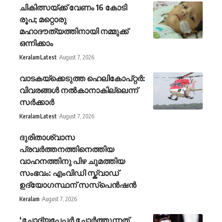
ചികിത്സയ്ക്ക് വേണം 16 കോടി
രൂപ; മറ്റൊരു
മഹാദൗത്യത്തിനായി നമ്മുക്ക്
ഒന്നിക്കാം
Keralam
Latest
August 7, 2026
വാടകയ്‌ക്കെടുത്ത ഹെലികോപ്റ്റർ:
വിവരങ്ങൾ നൽകാനാകില്ലെന്ന്
സർക്കാർ
Keralam
Latest
August 7, 2026
ദുരിതാശ്വാസ
പ്രവർത്തനത്തിനെത്തിയ
വാഹനത്തിനു പിഴ ചുമത്തിയ
സംഭവം: എംവിഡി സ്ക്വാഡ്
ഉദ്യോഗസ്ഥന് സസ്പെൻഷൻ
Keralam
August 7, 2026
‘ചോദ്യപ്പേപ്പർ ചോർത്തുന്നത്