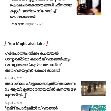
കൊലപാതകത്തേക്കാൾ ഹീനമായ
കുറ്റം’; ജാമ്യം നിഷേധിച്ച്
ഹൈക്കോടതി
Desheeyam
August 7, 2026
You Might also Like
ഗർഭപാത്രം നീക്കം ചെയ്യൽ
ശസ്ത്രക്രിയ: കരാർ ജീവനക്കാർക്കും
ശമ്പളത്തോട് കൂടിയ അവധിക്ക്
അർഹതയുണ്ട്: ഹൈക്കോടതി
August 7, 2026
അസമിലെ പ്രളയക്കെടുതിയില്‍ മരണം
95 ആയി; ഉത്തരേന്ത്യയില്‍ കനത്ത മഴ
മുന്നറിയിപ്പ്
August 7, 2026
‘ഉമീദ് പോർട്ടലിൽ വിവരങ്ങൾ