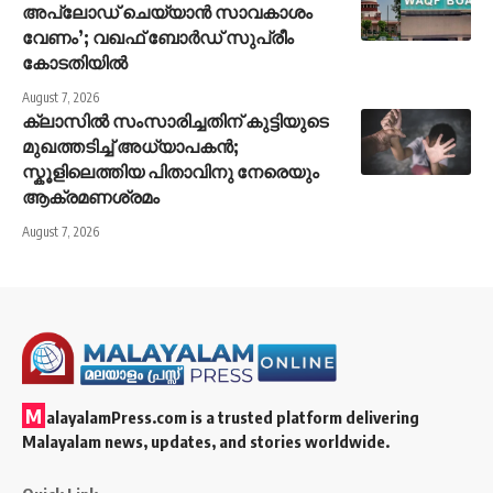
അപ്‌ലോഡ് ചെയ്യാൻ സാവകാശം
വേണം’; വഖഫ് ബോർഡ് സുപ്രീം
കോടതിയിൽ
August 7, 2026
ക്ലാസിൽ സംസാരിച്ചതിന് കുട്ടിയുടെ
മുഖത്തടിച്ച് അധ്യാപകൻ;
സ്കൂളിലെത്തിയ പിതാവിനു നേരെയും
ആക്രമണശ്രമം
August 7, 2026
M
alayalamPress.com
is a trusted platform delivering
Malayalam news, updates, and stories worldwide.