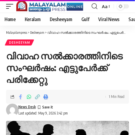
Aa
Font
Resizer
Home
Keralam
Desheeyam
Gulf
Viral News
Sau
Malayalampress
>
Desheeyam
>
വിവാഹ സൽക്കാരത്തിനിടെ സംഘർഷം: എട്ടുപേർക്ക് പരിക്കേറ്റു
DESHEEYAM
വിവാഹ സൽക്കാരത്തിനിടെ
സംഘർഷം: എട്ടുപേർക്ക്
പരിക്കേറ്റു
1 Min Read
News Desk
Last updated: May 9, 2026 3:42 pm