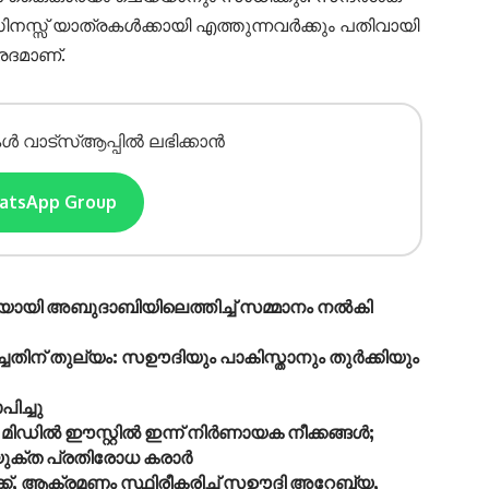
നസ്സ് യാത്രകൾക്കായി എത്തുന്നവർക്കും പതിവായി
രദമാണ്.
ൾ വാട്സ്ആപ്പിൽ ലഭിക്കാൻ
hatsApp Group
യായി അബുദാബിയിലെത്തിച്ച് സമ്മാനം നൽകി
തിന് തുല്യം: സഊദിയും പാകിസ്താനും തുർക്കിയും
ച്ചു
ഡില്‍ ഈസ്റ്റില്‍ ഇന്ന് നിര്‍ണായക നീക്കങ്ങള്‍;
യുക്ത പ്രതിരോധ കരാര്‍
ക്, ആക്രമണം സ്ഥിരീകരിച്ച് സഊദി അറേബ്യ,