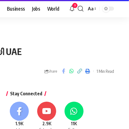
9
Business
Jobs
World
Aa
Font
Resizer
ി UAE
1 Min Read
Share
Stay Connected
1.9K
2.9K
11K