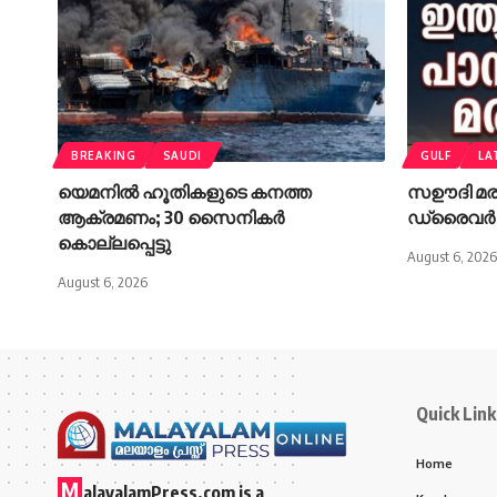
BREAKING
SAUDI
GULF
LA
യെമനില്‍ ഹൂതികളുടെ കനത്ത
സഊദി മരു
ആക്രമണം; 30 സൈനികര്‍
ഡ്രൈവർ പാമ
കൊല്ലപ്പെട്ടു
August 6, 2026
August 6, 2026
Quick Link
Home
M
alayalamPress.com
is a