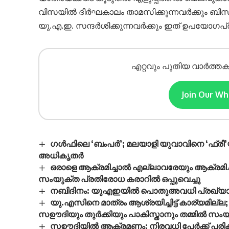
വിസയിൽ ദീർഘകാലം താമസിക്കുന്നവർക്കും ബിസി
യു.എ.ഇ. സന്ദർശിക്കുന്നവർക്കും ഇത് ഉപയോഗപ്
എറ്റവും പുതിയ വാർത്തക
Join Our W
ഗൾഫിലെ ‘ബംപർ’; മലയാളി യുവാവിനെ ‘ഫ്രീ’
അധികൃതർ
ഒരാളെ ആക്രമിച്ചാൽ എല്ലാവരേയും ആക്രമിച്ച
സംയുക്ത പ്രതിരോധ കരാറിൽ ഒപ്പുവെച്ചു
നബിദിനം: യുഎഇയിൽ പൊതുഅവധി പ്രഖ്യാപി
യു.എസിനെ മാത്രം ആശ്രയിച്ചിട്ട് കാര്യമില്ല; മി
സഊദിയും തുര്‍ക്കിയും പാകിസ്താനും തമ്മില്‍ സം
സഊദിയിൽ ആക്രമണം; നിരവധി പേർക്ക് പരിക്