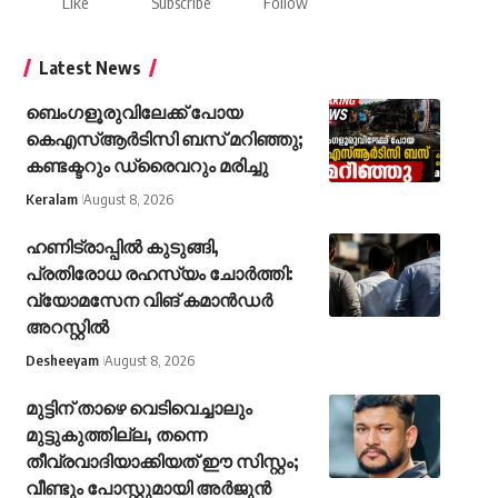
Like
Subscribe
Follow
Latest News
ബെംഗളൂരുവിലേക്ക് പോയ
കെഎസ്ആർ‍ടിസി ബസ് മറിഞ്ഞു;
കണ്ടക്ടറും ഡ്രൈവറും മരിച്ചു
Keralam
August 8, 2026
ഹണിട്രാപ്പിൽ കുടുങ്ങി,
പ്രതിരോധ രഹസ്യം ചോർത്തി:
വ്യോമസേന വിങ് കമാൻഡർ
അറസ്റ്റിൽ
Desheeyam
August 8, 2026
മുട്ടിന് താഴെ വെടിവെച്ചാലും
മുട്ടുകുത്തില്ല, തന്നെ
തീവ്രവാദിയാക്കിയത് ഈ സിസ്റ്റം;
വീണ്ടും പോസ്റ്റുമായി അർജുൻ