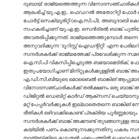
ദുബായ്: രാജ്യത്തെത്തുന്ന വിനോദസഞ്ചാരികൾക്
ആരംഭിച്ച് യു.എ.ഇ.. ഫെഡറൽ അതോറിറ്റി ഫോർ ഐഡന
പോർട്ട് സെക്യൂരിറ്റി (ഐ.സി.പി), അബുദാബി കൊ
സഹകരിച്ചാണ് യു.എ.ഇ. സെൻട്രൽ ബാങ്ക് പു
അവതരിപ്പിക്കുന്നത്. രാജ്യത്തെത്തുമ്പോൾ തന്നെ
അനുവദിക്കുന്ന ‘ടൂറിസ്റ്റ് ഐഡന്റിറ്റി’ എന്ന പേര
സന്ദർശകർക്ക് രാജ്യത്തേക്ക് പ്രവേശിക്കുന്ന സമയ
ഐ.സി.പി വികസിപ്പിച്ചെടുത്ത ബയോമെട്രിക്, ഫ
ഇതുപയോഗിച്ചാണ് മിനിറ്റുകൾക്കുള്ളിൽ ബാങ്ക് 
എ.ഡി.സി.ബിയുടെ മൊബൈൽ ബാങ്കിങ് ആപ്പുമായ
വിനോദസഞ്ചാരികൾക്ക് തൽക്ഷണം ഒരു ബാങ്ക് അക
ഡിജിറ്റൽ ഡെബിറ്റ് കാർഡ് ആക്സസ് ചെയ്യാനുമ
മറ്റ് പേപ്പർവർക്കുകൾ ഇല്ലാതെതന്നെ ബാങ്കിങ
രീതികൾ ഒഴിവാക്കികൊണ്ട് പ്രക്രിയ പൂർണ്ണമായു
സന്ദർശകർക്ക് ബാങ്ക് അക്കൗണ്ട് തുടങ്ങാനുള്ള താമസ
കയ്യിൽ പണം കൊണ്ടുനടക്കുന്നതിനു പകരം സന്ദ
യാത്രയ്ക്കിടെ കൂടുതൽ എളുപ്പത്തിൽ ചെലവുക