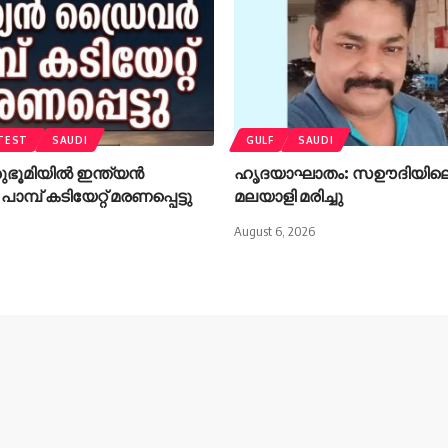
TEST
SAUDI
GULF
SAUDI
ഭൂമിയിൽ ഇന്ത്യൻ
ഹൃദയാഘാതം: സഊദിയിലെ ദമ
്പ് കടിയേറ്റ് മരണപ്പെട്ടു
മലയാളി മരിച്ചു
August 6, 2026