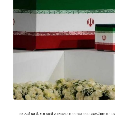
ടെഹ്‌റാൻ: ഇറാൻ പരമോന്നത നേതാവായിരുന്ന