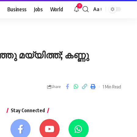
9
Business
Jobs
World
Aa
Font
Resizer
 മയ്യിത്ത്; കണ്ണു
1 Min Read
Share
Stay Connected