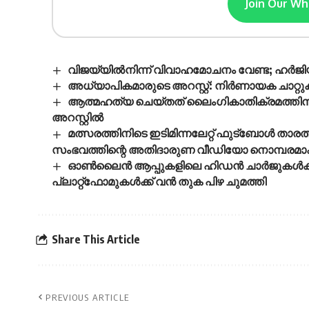
Join Our W
വിജയ്‌യിൽനിന്ന് വിവാഹമോചനം വേണ്ട; ഹർജിയിൽ
അധ്യാപികമാരുടെ അറസ്റ്റ്: നിർണായക ചാറ്റ
ആത്മഹത്യ ചെയ്തത് ലൈംഗികാതിക്രമത്തിന്
അറസ്റ്റിൽ
മത്സരത്തിനിടെ ഇടിമിന്നലേറ്റ് ഫുട്‌ബോൾ ത
സംഭവത്തിന്റെ അതിദാരുണ വീഡിയോ നൊമ്പരമാകു
ഓൺലൈൻ ആപ്പുകളിലെ ഹിഡൻ ചാർജുകൾക്കും തട്ടിപ്
പ്ലാറ്റ്‌ഫോമുകൾക്ക് വൻ തുക പിഴ ചുമത്തി
Share This Article
PREVIOUS ARTICLE