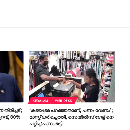
KERALAM
WEB DESK
 തിരിച്ചടി;
‘കടയുടമ പറഞ്ഞതാണ്, പണം വേണം’;
വ്, 80%
മാസ്ക് ധരിച്ചെത്തി, സെയിൽസ് ഗേളിനെ
പറ്റിച്ച് പണംതട്ടി