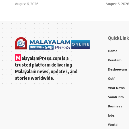
August 6, 2026
August 6, 2026
Quick Link
Home
M
alayalamPress.com
is a
Keralam
trusted platform delivering
Desheeyam
Malayalam news, updates, and
stories worldwide.
Gulf
Viral News
Saudi Info
Business
Jobs
World