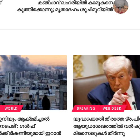
്
കഞ്ചാവ് ലഹരിയിൽ കാമുകനെ
കുത്തിക്കൊന്നു; മൃതദേഹം ശുചിമുറിയിൽ
WORLD
BREAKING
WEB DESK
നിയും ആക്രമിച്ചാൽ
യുദ്ധക്കൊതി തീരാത്ത ട്രംപിന്
 നടപടി’: ഗൾഫ്
ആയുധശേഖരത്തിൽ വൻ കുറ
ൾക്ക് ഭീഷണിയുമായി ഇറാൻ
മിസൈലുകൾ തീർന്നു