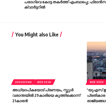
പരാഗ്വെ കോട്ട തകർത്ത് എംബാപ്പെ; ഫ്രാൻസ
ക്വാർട്ടറിൽ
You Might also Like
DESHEEYAM
WEB DESK
WEB DESK
അധ്യാപികയോട് പ്രണയം, സ്കൂൾ
‘യുഎസ് ഇ
വരാന്തയിൽ 29കാരിയെ കുത്തിക്കൊന്ന്
പ്രതികാര
21കാരൻ
രാജ്യങ്ങ