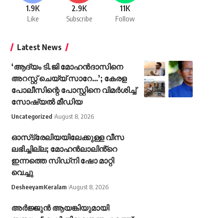
1.9K
2.9K
11K
Like
Subscribe
Follow
Latest News
‘ആദ്യം ടി.ജി മോഹന്‍ദാസിനെ
അറസ്റ്റ് ചെയ്യ് സാറേ…’; കേരള
പോലീസിന്റെ പോസ്റ്റിനെ വിമര്‍ശിച്ച്
സോഷ്യല്‍ മീഡിയ
Uncategorized
August 8, 2026
ഓസ്‌ട്രേലിയയിലേക്കുള്ള വീസ
ലഭിച്ചില്ല; മോഹൻലാലിൻ്റെ
ഇന്നത്തെ സിഡ്നി ഷോ മാറ്റി
വെച്ചു
Desheeyam
Keralam
August 8, 2026
അർജ്ജുൻ ആയങ്കിയുമായി