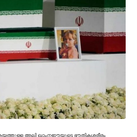
 ആയത്തുള്ള അലി ഖാംനഈയുടെ ഭൗതികശരീരം