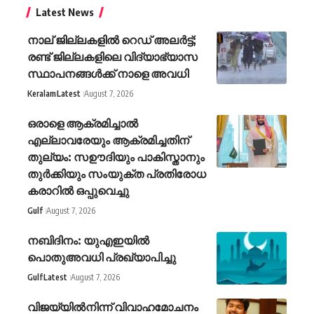
Latest News
നാല് ജില്ലകളിൽ റെഡ് അലർട്ട്;
രണ്ട് ജില്ലകളിലെ വിദ്യാഭ്യാസ
സ്ഥാപനങ്ങൾക്ക് നാളെ അവധി
Keralam
Latest
August 7, 2026
ഒരാളെ ആക്രമിച്ചാൽ
എല്ലാവരേയും ആക്രമിച്ചതിന്
തുല്യം: സഊദിയും പാകിസ്താനും
തുർക്കിയും സംയുക്ത പ്രതിരോധ
കരാറിൽ ഒപ്പുവെച്ചു
Gulf
August 7, 2026
നബിദിനം: യുഎഇയിൽ
പൊതുഅവധി പ്രഖ്യാപിച്ചു
Gulf
Latest
August 7, 2026
വിജയ്‌യിൽനിന്ന് വിവാഹമോചനം