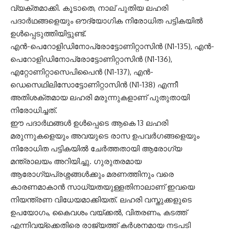
വ്യക്തമാക്കി. കൂടാതെ, നാല് പുതിയ ലഹരി
പദാർഥങ്ങളെയും ഔദ്യോഗിക നിരോധിത പട്ടികയിൽ
ഉൾപ്പെടുത്തിയിട്ടുണ്ട്.
എൻ-പെറോളിഡിനോപ്രോട്ടോണിറ്റാസിൻ (N1-135), എൻ-
പെറോളിഡിനോപ്രോട്ടോണിറ്റാസിൻ (N1-136),
എറ്റോണിറ്റാസെപിപൈൻ (N1-137), എൻ-
ഡെസെഥിലിസോട്ടോണിറ്റാസിൻ (N1-138) എന്നീ
അതിശക്തമായ ലഹരി മരുന്നുകളാണ് പുതുതായി
നിരോധിച്ചത്.
ഈ പദാർഥങ്ങൾ ഉൾപ്പെടെ ആകെ 13 ലഹരി
മരുന്നുകളെയും അവയുടെ രാസ ഉപവർഗങ്ങളെയും
നിരോധിത പട്ടികയിൽ ചേർത്തതായി ആരോഗ്യ
മന്ത്രാലയം അറിയിച്ചു. ഗുരുതരമായ
ആരോഗ്യപ്രശ്നങ്ങൾക്കും മരണത്തിനും വരെ
കാരണമാകാൻ സാധ്യതയുള്ളതിനാലാണ് ഇവയെ
നിയന്ത്രണ വിധേയമാക്കിയത്. ലഹരി വസ്തുക്കളുടെ
ഉപയോഗം, കൈവശം വയ്ക്കൽ, വിതരണം, കടത്ത്
എന്നിവയ്ക്കെതിരെ രാജ്യത്ത് കർശനമായ നടപടി