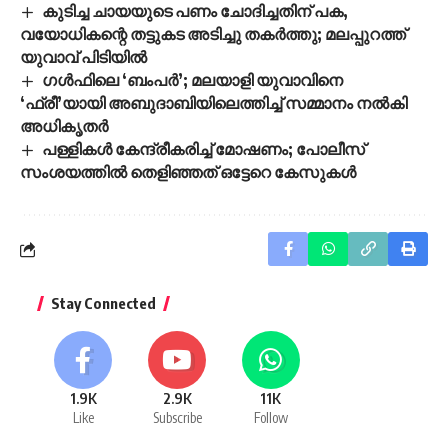
കുടിച്ച ചായയുടെ പണം ചോദിച്ചതിന് പക,
വയോധികന്റെ തട്ടുകട അടിച്ചു തകർത്തു; മലപ്പുറത്ത്
യുവാവ് പിടിയിൽ
ഗൾഫിലെ ‘ബംപർ’; മലയാളി യുവാവിനെ
‘ഫ്രീ’യായി അബുദാബിയിലെത്തിച്ച് സമ്മാനം നൽകി
അധികൃതർ
പള്ളികൾ കേന്ദ്രീകരിച്ച് മോഷണം; പോലീസ്
സംശയത്തിൽ തെളിഞ്ഞത് ഒട്ടേറെ കേസുകൾ
Stay Connected
1.9K
2.9K
11K
Like
Subscribe
Follow