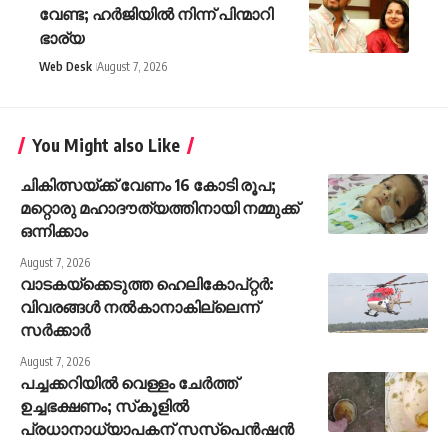
വേണ്ട; ഹർജിയിൽ നിന്ന് പിന്മാറി
ഭാര്യ
Web Desk
August 7, 2026
You Might also Like
ചികിത്സയ്ക്ക് വേണം 16 കോടി രൂപ;
മറ്റൊരു മഹാദൗത്യത്തിനായി നമ്മുക്ക്
ഒന്നിക്കാം
August 7, 2026
വാടകയ്‌ക്കെടുത്ത ഹെലികോപ്റ്റർ:
വിവരങ്ങൾ നൽകാനാകില്ലെന്ന്
സർക്കാർ
August 7, 2026
പച്ചക്കറിയില്‍ വെള്ളം ചേര്‍ത്ത്
ഉച്ചഭക്ഷണം; സ്‌കൂളില്‍
പ്രധാനാധ്യാപകന് സസ്‌പെന്‍ഷന്‍