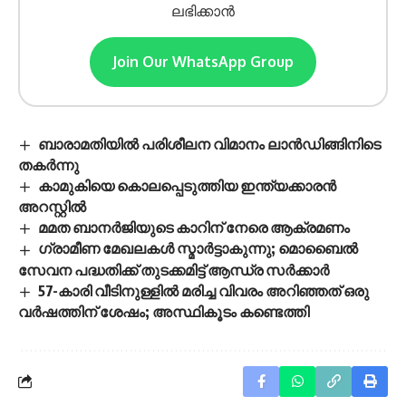
ലഭിക്കാൻ
Join Our WhatsApp Group
ബാരാമതിയില്‍ പരിശീലന വിമാനം ലാന്‍ഡിങ്ങിനിടെ
തകര്‍ന്നു
കാമുകിയെ കൊലപ്പെടുത്തിയ ഇന്ത‍്യക്കാരന്‍
അറസ്റ്റിൽ
മമത ബാനർജിയുടെ കാറിന് നേരെ ആക്രമണം
ഗ്രാമീണ മേഖലകൾ സ്മാർട്ടാകുന്നു; മൊബൈൽ
സേവന പദ്ധതിക്ക് തുടക്കമിട്ട് ആന്ധ്ര സർക്കാർ
57-കാരി വീടിനുള്ളിൽ മരിച്ച വിവരം അറിഞ്ഞത് ഒരു
വർഷത്തിന് ശേഷം; അസ്ഥികൂടം കണ്ടെത്തി