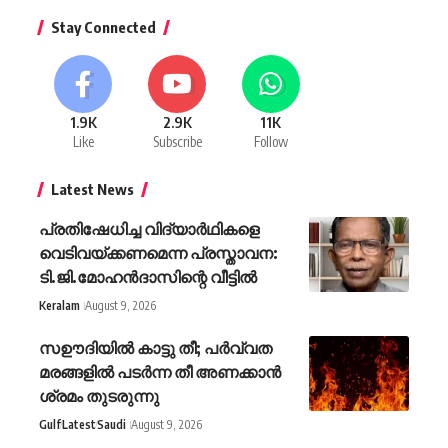
Stay Connected
1.9K
2.9K
11K
Like
Subscribe
Follow
Latest News
പ്രതിഷേധിച്ച വിദ്യാർഥികളെ
വെടിവയ്ക്കണമെന്ന പ്രസ്താവന:
ടി.ജി.മോഹൻദാസിന്റെ വീട്ടിൽ
Keralam
August 9, 2026
സഊദിയിൽ കാട്ടു തീ; പർവ്വത
മരങ്ങളിൽ പടർന്ന തീ അണക്കാൻ
ശ്രമം തുടരുന്നു
Gulf
Latest
Saudi
August 9, 2026