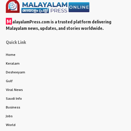
M
alayalamPress.com
is a trusted platform delivering
Malayalam news, updates, and stories worldwide.
Quick Link
Home
Keralam
Desheeyam
Gulf
Viral News
Saudi Info
Business
Jobs
World