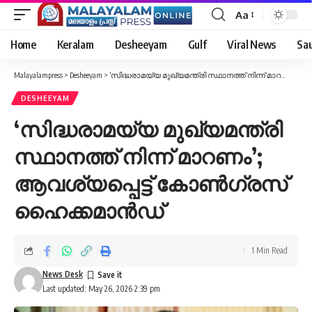
Aa
Font
Resizer
Home
Keralam
Desheeyam
Gulf
Viral News
Sau
Malayalampress
>
Desheeyam
>
‘സിദ്ധരാമയ്യ മുഖ്യമന്ത്രി സ്ഥാനത്ത് നിന്ന് മാറണം’; ആവശ്യപ്പെട്ട് കോണ്‍ഗ്രസ് ഹൈക്കമാന്‍ഡ്
DESHEEYAM
‘സിദ്ധരാമയ്യ മുഖ്യമന്ത്രി
സ്ഥാനത്ത് നിന്ന് മാറണം’;
ആവശ്യപ്പെട്ട് കോണ്‍ഗ്രസ്
ഹൈക്കമാന്‍ഡ്
1 Min Read
News Desk
Last updated: May 26, 2026 2:39 pm