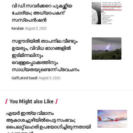
വി ഡി സവര്‍ക്കറെ പുകഴ്ത്തിയ
ചോദ്യം; അധ്യാപകന്
സസ്പെന്‍ഷന്‍
Keralam
August 9, 2026
സഊദിയിൽ താപനില വീണ്ടും
ഉയരും, വിവിധ ഭാഗങ്ങളിൽ
ഇടിമിന്നലിനും
വെള്ളപ്പൊക്കത്തിനും
സാധ്യതയുണ്ടെന്ന് പ്രവചനം
Gulf
Latest
Saudi
August 9, 2026
You Might also Like
എയര്‍ ഇന്ത്യ വിമാനം
ആകാശച്ചുഴിയില്‍പെട്ട സംഭവം;
പൈലറ്റ് ലഹരി ഉപയോഗിച്ചിരുന്നതായി