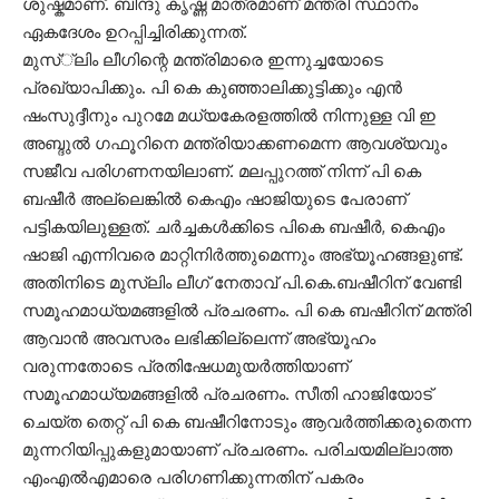
ശുഷ്കമാണ്. ബിന്ദു കൃഷ്ണ മാത്രമാണ് മന്ത്രി സ്ഥാനം
ഏകദേശം ഉറപ്പിച്ചിരിക്കുന്നത്.
മുസ്്ലിം ലീഗിന്റെ മന്ത്രിമാരെ ഇന്നുച്ചയോടെ
പ്രഖ്യാപിക്കും. പി കെ കുഞ്ഞാലിക്കുട്ടിക്കും എൻ
ഷംസുദ്ദീനും പുറമേ മധ്യകേരളത്തിൽ നിന്നുള്ള വി ഇ
അബ്ദുൽ ഗഫൂറിനെ മന്ത്രിയാക്കണമെന്ന ആവശ്യവും
സജീവ പരിഗണനയിലാണ്. മലപ്പുറത്ത് നിന്ന് പി കെ
ബഷീർ അല്ലെങ്കിൽ കെഎം ഷാജിയുടെ പേരാണ്
പട്ടികയിലുള്ളത്. ചർച്ചകൾക്കിടെ പികെ ബഷീർ, കെഎം
ഷാജി എന്നിവരെ മാറ്റിനിർത്തുമെന്നും അഭ്യൂഹങ്ങളുണ്ട്.
അതിനിടെ മുസ്‍ലിം ലീഗ് നേതാവ് പി.കെ.ബഷീറിന് വേണ്ടി
സമൂഹമാധ്യമങ്ങളില്‍ പ്രചരണം. പി കെ ബഷീറിന് മന്ത്രി
ആവാൻ അവസരം ലഭിക്കില്ലെന്ന് അഭ്യൂഹം
വരുന്നതോടെ പ്രതിഷേധമുയർത്തിയാണ്
സമൂഹമാധ്യമങ്ങളിൽ പ്രചരണം. സീതി ഹാജിയോട്
ചെയ്ത തെറ്റ് പി കെ ബഷീറിനോടും ആവർത്തിക്കരുതെന്ന
മുന്നറിയിപ്പുകളുമായാണ് പ്രചരണം. പരിചയമില്ലാത്ത
എംഎൽഎമാരെ പരിഗണിക്കുന്നതിന് പകരം