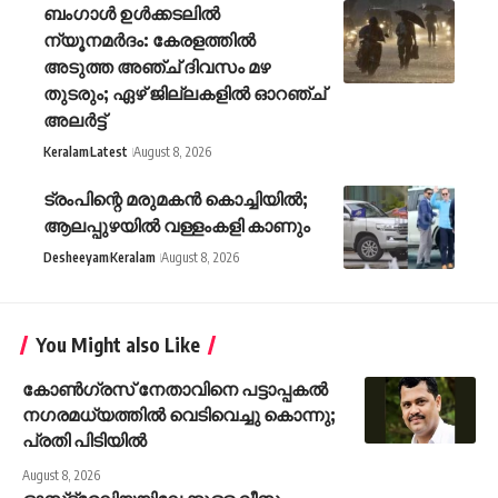
ബംഗാൾ ഉൾക്കടലിൽ
ന്യൂനമർദം: കേരളത്തിൽ
അടുത്ത അഞ്ച് ദിവസം മഴ
തുടരും; ഏഴ് ജില്ലകളിൽ ഓറഞ്ച്
അലർട്ട്
Keralam
Latest
August 8, 2026
ട്രംപിന്റെ മരുമകൻ കൊച്ചിയിൽ;
ആലപ്പുഴയിൽ വള്ളംകളി കാണും
Desheeyam
Keralam
August 8, 2026
You Might also Like
കോണ്‍ഗ്രസ് നേതാവിനെ പട്ടാപ്പകല്‍
നഗരമധ്യത്തില്‍ വെടിവെച്ചു കൊന്നു;
പ്രതി പിടിയില്‍
August 8, 2026