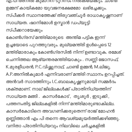
എ.പി അനില്‍ കുമാറിന് ടൂറിസം നല്‍കിയേക്കും. ചാണ്ടി
ഉമ്മന് കായികമോ യുവജനക്ഷേമമോ ലഭിച്ചേക്കും.
സ്പീക്കര്‍ സ്ഥാനത്തേക്ക് തിരുവഞ്ചൂര്‍ രാധാകൃഷ്ണനാണ്
സാധ്യത. ഷാനിമോള്‍ ഉസ്മാന്‍ ഡപ്യൂട്ടി
സ്പീക്കറായേക്കും
കോണ്‍ഗ്രസ് മന്ത്രിമാരുടെ അന്തിമ പട്ടിക ഇന്ന്
ഉച്ചയോടെ പുറത്തുവരും. മുഖ്യമന്ത്രി ഉള്‍പ്പെടെ 12
മന്ത്രിമാരാകും കോണ്‍ഗ്രസില്‍ നിന്ന് ഉണ്ടാവുക. രമേശ്
ചെന്നിത്തല ആഭ്യന്തരമന്ത്രിയാകും . സണ്ണി ജോസഫ്,
K.മുരളീധരന്‍, P.C.വിഷ്ണുനാഥ്, ചാണ്ടി ഉമ്മന്‍, M.ലിജു,
A.P.അനില്‍കുമാര്‍ എന്നിവരാണ് മന്ത്രി സ്ഥാനം ഉറപ്പിച്ചത്.
അന്‍വര്‍ സാദത്തിനും I.C.ബാലകൃഷ്ണനുമായി സമ്മര്‍ദം
ശക്തമാണ്. നാല് ജില്ലകള്‍ക്ക് പ്രാതിനിധ്യത്തിന്
സാധ്യത മങ്ങി . കാസര്‍കോട് , തൃശൂര്‍ , ഇടുക്കി ,
പത്തനംതിട്ട ജില്ലകളില്‍ നിന്ന് മന്ത്രിമാരുണ്ടാകില്ല.
കാസര്‍കോടിനെ അവഗണിക്കരുതെന്ന് രാജ് മോഹന്‍
ഉണ്ണിത്താന്‍ എം പി തന്നെ ആവശ്യമുയര്‍ത്തിക്കഴിഞ്ഞു.
വനിതാ പ്രാതിനിധ്യവും നിലവിലെ ചര്‍ച്ചകളില്‍