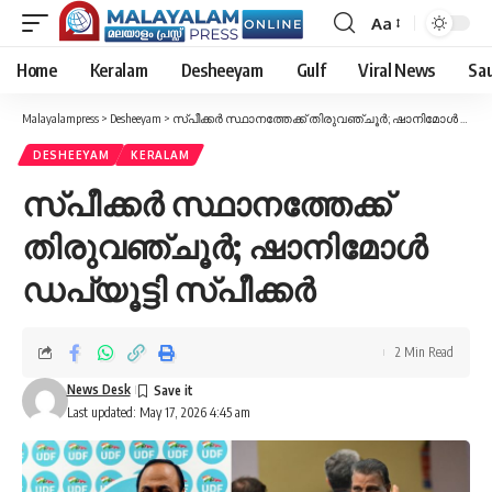
Aa
Font
Resizer
Home
Keralam
Desheeyam
Gulf
Viral News
Sau
Malayalampress
>
Desheeyam
>
സ്പീക്കര്‍ സ്ഥാനത്തേക്ക് തിരുവഞ്ചൂര്‍; ഷാനിമോള്‍ ഡപ്യൂട്ടി സ്പീക്കര്‍
DESHEEYAM
KERALAM
സ്പീക്കര്‍ സ്ഥാനത്തേക്ക്
തിരുവഞ്ചൂര്‍; ഷാനിമോള്‍
ഡപ്യൂട്ടി സ്പീക്കര്‍
2 Min Read
News Desk
Last updated: May 17, 2026 4:45 am