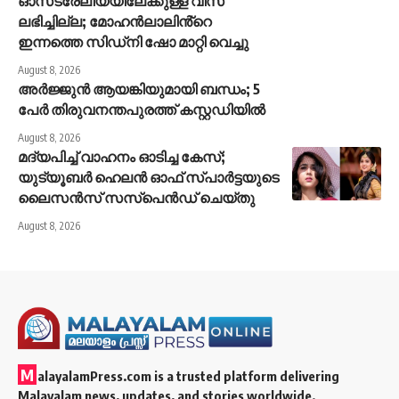
ഓസ്‌ട്രേലിയയിലേക്കുള്ള വീസ
ലഭിച്ചില്ല; മോഹൻലാലിൻ്റെ
ഇന്നത്തെ സിഡ്നി ഷോ മാറ്റി വെച്ചു
August 8, 2026
അർജ്ജുൻ ആയങ്കിയുമായി ബന്ധം; 5
പേർ തിരുവനന്തപുരത്ത് കസ്റ്റഡിയിൽ
August 8, 2026
മദ്യപിച്ച് വാഹനം ഓടിച്ച കേസ്;
യുട്യൂബര്‍ ഹെലന്‍ ഓഫ് സ്പാര്‍ട്ടയുടെ
ലൈസന്‍സ് സസ്പെന്‍ഡ് ചെയ്തു
August 8, 2026
M
alayalamPress.com
is a trusted platform delivering
Malayalam news, updates, and stories worldwide.