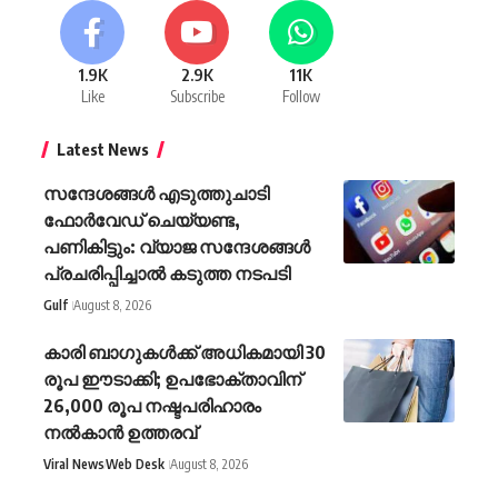
1.9K
2.9K
11K
Like
Subscribe
Follow
Latest News
സന്ദേശങ്ങൾ എടുത്തുചാടി
ഫോർവേഡ് ചെയ്യണ്ട,
പണികിട്ടും: വ്യാജ സന്ദേശങ്ങൾ
പ്രചരിപ്പിച്ചാൽ കടുത്ത നടപടി
Gulf
August 8, 2026
കാരി ബാഗുകൾക്ക് അധികമായി 30
രൂപ ഈടാക്കി; ഉപഭോക്താവിന്
26,000 രൂപ നഷ്ടപരിഹാരം
നൽകാൻ ഉത്തരവ്
Viral News
Web Desk
August 8, 2026