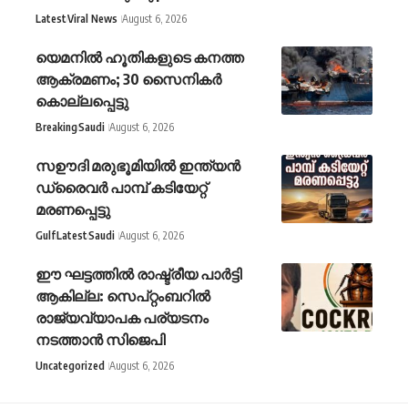
Latest
Viral News
August 6, 2026
യെമനില്‍ ഹൂതികളുടെ കനത്ത
ആക്രമണം; 30 സൈനികര്‍
കൊല്ലപ്പെട്ടു
Breaking
Saudi
August 6, 2026
സഊദി മരുഭൂമിയിൽ ഇന്ത്യൻ
ഡ്രൈവർ പാമ്പ് കടിയേറ്റ്
മരണപ്പെട്ടു
Gulf
Latest
Saudi
August 6, 2026
ഈ ഘട്ടത്തിൽ രാഷ്ട്രീയ പാർട്ടി
ആകില്ല: സെപ്റ്റംബറിൽ
രാജ്യവ്യാപക പര്യടനം
നടത്താൻ സിജെപി
Uncategorized
August 6, 2026