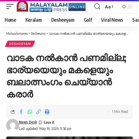
Aa
Font
Resizer
Home
Keralam
Desheeyam
Gulf
Viral News
Sau
Malayalampress
>
Desheeyam
>
വാടക നൽകാൻ പണമില്ല; ഭാര്യയെയും മകളെയും ബലാത്സംഗം ചെയ്യാൻ കരാർ
DESHEEYAM
വാടക നൽകാൻ പണമില്ല;
ഭാര്യയെയും മകളെയും
ബലാത്സംഗം ചെയ്യാൻ
കരാർ
1 Min Read
News Desk
Last updated: May 16, 2026 11:58 am