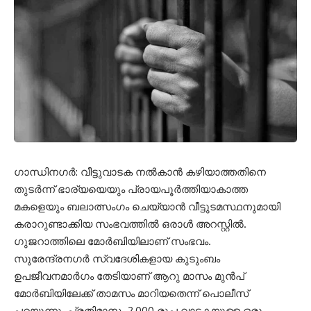
ഗാന്ധിനഗർ: വീട്ടുവാടക നൽകാൻ കഴിയാത്തതിനെ
തുടർന്ന് ഭാര്യയെയും പ്രായപൂർത്തിയാകാത്ത
മകളെയും ബലാത്സംഗം ചെയ്യാൻ വീട്ടുടമസ്ഥനുമായി
കരാറുണ്ടാക്കിയ സംഭവത്തിൽ ഒരാൾ അറസ്റ്റിൽ.
ഗുജറാത്തിലെ മോർബിയിലാണ് സംഭവം.
സുരേന്ദ്രനഗർ സ്വദേശികളായ കുടുംബം
ഉപജീവനമാർഗം തേടിയാണ് ആറു മാസം മുൻപ്
മോർബിയിലേക്ക് താമസം മാറിയതെന്ന് പൊലീസ്
പറയുന്നു. പ്രതിമാസം 2,000 രൂപ വാടകയുള്ള ഒരു