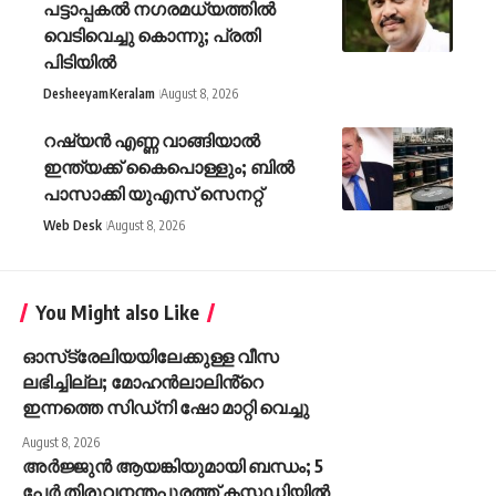
പട്ടാപ്പകല്‍ നഗരമധ്യത്തില്‍
വെടിവെച്ചു കൊന്നു; പ്രതി
പിടിയില്‍
Desheeyam
Keralam
August 8, 2026
റഷ്യൻ എണ്ണ വാങ്ങിയാൽ
ഇന്ത്യക്ക് കൈപൊള്ളും; ബിൽ
പാസാക്കി യുഎസ് സെനറ്റ്
Web Desk
August 8, 2026
You Might also Like
ഓസ്‌ട്രേലിയയിലേക്കുള്ള വീസ
ലഭിച്ചില്ല; മോഹൻലാലിൻ്റെ
ഇന്നത്തെ സിഡ്നി ഷോ മാറ്റി വെച്ചു
August 8, 2026
അർജ്ജുൻ ആയങ്കിയുമായി ബന്ധം; 5
പേർ തിരുവനന്തപുരത്ത് കസ്റ്റഡിയിൽ