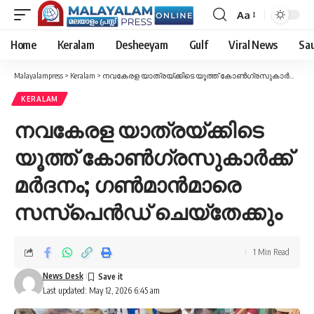
Aa
Font
Resizer
Home
Keralam
Desheeyam
Gulf
Viral News
Sau
Malayalampress
>
Keralam
>
നവകേരള യാത്രയ്ക്കിടെ യൂത്ത് കോൺഗ്രസുകാർക്ക് മർദനം; ഗൺമാൻമാരെ സസ്പെൻഡ് ചെയ്തേക്കും
KERALAM
നവകേരള യാത്രയ്ക്കിടെ
യൂത്ത് കോൺഗ്രസുകാർക്ക്
മർദനം; ഗൺമാൻമാരെ
സസ്പെൻഡ് ചെയ്തേക്കും
1 Min Read
News Desk
Last updated: May 12, 2026 6:45 am