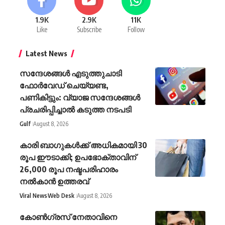
1.9K
2.9K
11K
Like
Subscribe
Follow
Latest News
സന്ദേശങ്ങൾ എടുത്തുചാടി
ഫോർവേഡ് ചെയ്യണ്ട,
പണികിട്ടും: വ്യാജ സന്ദേശങ്ങൾ
പ്രചരിപ്പിച്ചാൽ കടുത്ത നടപടി
Gulf
August 8, 2026
കാരി ബാഗുകൾക്ക് അധികമായി 30
രൂപ ഈടാക്കി; ഉപഭോക്താവിന്
26,000 രൂപ നഷ്ടപരിഹാരം
നൽകാൻ ഉത്തരവ്
Viral News
Web Desk
August 8, 2026
കോണ്‍ഗ്രസ് നേതാവിനെ