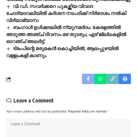
വി.ഡി. സവർക്കറെ പുകഴ്ത്തിയ വിവാദ
ചോദ്യാവലിയിൽ കർശന നടപടിക്ക് നിർദേശം നൽകി
വിദ്യാഭ്യാസ
ബംഗാൾ ഉൾക്കടലിൽ ന്യൂനമർദം: കേരളത്തിൽ
അടുത്ത അഞ്ച് ദിവസം മഴ തുടരും; ഏഴ് ജില്ലകളിൽ
ഓറഞ്ച് അലർട്ട്
ട്രംപിന്റെ മരുമകൻ കൊച്ചിയിൽ; ആലപ്പുഴയിൽ
വള്ളംകളി കാണും
Leave a Comment
Your email address will not be published.
Required fields are marked
*