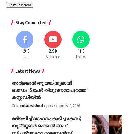
Stay Connected
1.9K
2.9K
11K
Like
Subscribe
Follow
Latest News
അർജ്ജുൻ ആയങ്കിയുമായി
ബന്ധം; 5 പേർ തിരുവനന്തപുരത്ത്
കസ്റ്റഡിയിൽ
Keralam
Latest
Uncategorized
August 8, 2026
മദ്യപിച്ച് വാഹനം ഓടിച്ച കേസ്;
യുട്യൂബര്‍ ഹെലന്‍ ഓഫ്
സ്പാര്‍ട്ടയുടെ ലൈസന്‍സ്