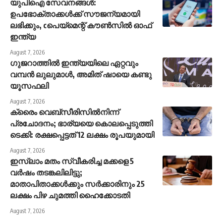
യുപിഐ സേവനങ്ങൾ:
ഉപഭോക്താക്കൾക്ക് സൗജന്യമായി
ലഭിക്കും, cപെയ്മെന്റ് കൗൺസിൽ ഓഫ്
ഇന്ത്യ
August 7, 2026
ഗുജറാത്തിൽ ഇന്ത്യയിലെ ഏറ്റവും
വമ്പൻ ലുലുമാൾ, അമിത് ഷായെ കണ്ടു
യൂസഫലി
August 7, 2026
ക്രൈം വെബ്സീരിസിൽനിന്ന്
പ്രചോദനം; ഭാര്യയെ കൊലപ്പെടുത്തി
ടെക്കി: രക്ഷപ്പെട്ടത് 12 ലക്ഷം രൂപയുമായി
August 7, 2026
ഇസ്‍ലാം മതം സ്വീകരിച്ച മക്കളെ 5
വർഷം തടങ്കലിലിട്ടു;
മാതാപിതാക്കൾക്കും സർക്കാരിനും 25
ലക്ഷം പിഴ ചുമത്തി ഹൈക്കോടതി
August 7, 2026