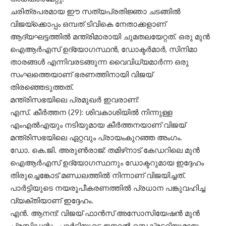
ചരിത്രപരമായ ഈ സത്യപ്രതിജ്ഞാ ചടങ്ങിൽ
വിജയ്ക്കൊപ്പം ഒമ്പത് ടിവികെ നേതാക്കളാണ്
ആദ്യഘട്ടത്തിൽ മന്ത്രിമാരായി ചുമതലയേറ്റത്. ഒരു മുൻ
ഐആർഎസ് ഉദ്യോഗസ്ഥൻ, ഡോക്ടർമാർ, സിനിമാ
താരങ്ങൾ എന്നിവരടങ്ങുന്ന വൈവിധ്യമാർന്ന ഒരു
സംഘത്തെയാണ് ഭരണത്തിനായി വിജയ്
തിരഞ്ഞെടുത്തത്.
മന്ത്രിസഭയിലെ പ്രമുഖർ ഇവരാണ്:
എസ്. കീർത്തന (29): ശിവകാശിയിൽ നിന്നുള്ള
എംഎൽഎയും നടിയുമായ കീർത്തനയാണ് വിജയ്
മന്ത്രിസഭയിലെ ഏറ്റവും പ്രായംകുറഞ്ഞ അംഗം.
ഡോ. കെ.ജി. അരുൺരാജ്: തമിഴ്‌നാട് കേഡറിലെ മുൻ
ഐആർഎസ് ഉദ്യോഗസ്ഥനും ഡോക്ടറുമായ ഇദ്ദേഹം
തിരുച്ചെങ്കോട് മണ്ഡലത്തിൽ നിന്നാണ് വിജയിച്ചത്.
പാർട്ടിയുടെ നയരൂപീകരണത്തിൽ പ്രധാന പങ്കുവഹിച്ച
വ്യക്തിയാണ് ഇദ്ദേഹം.
എൻ. ആനന്ദ്: വിജയ് ഫാൻസ് അസോസിയേഷൻ മുൻ
പ്രസിഡന്റും പാർട്ടിയുടെ ജനറൽ സെക്രട്ടറിയുമായ