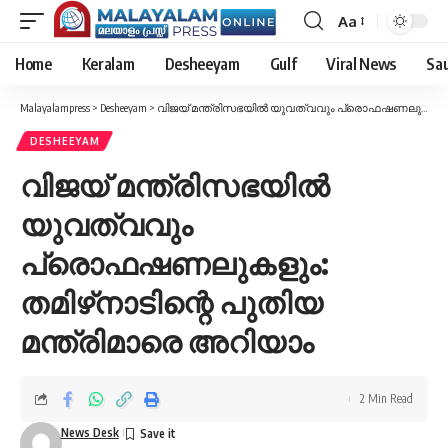
Aa
Font
Resizer
Home
Keralam
Desheeyam
Gulf
Viral News
Sau
Malayalampress
>
Desheeyam
>
വിജയ് മന്ത്രിസഭയിൽ യുവത്വവും പ്രൊഫഷണലുകളും: തമിഴ്‌നാടിന്റെ പുതിയ മന്ത്രിമാരെ അറിയാം
DESHEEYAM
വിജയ് മന്ത്രിസഭയിൽ
യുവത്വവും
പ്രൊഫഷണലുകളും:
തമിഴ്‌നാടിന്റെ പുതിയ
മന്ത്രിമാരെ അറിയാം
2 Min Read
News Desk