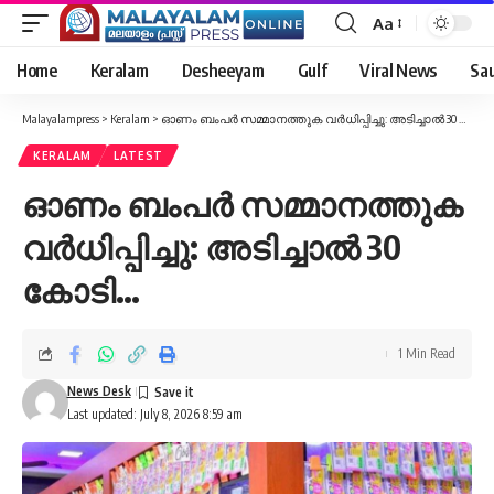
Aa
Font
Resizer
Home
Keralam
Desheeyam
Gulf
Viral News
Sau
Malayalampress
>
Keralam
>
ഓണം ബംപർ സമ്മാനത്തുക വർധിപ്പിച്ചു: അടിച്ചാൽ 30 കോടി…
KERALAM
LATEST
ഓണം ബംപർ സമ്മാനത്തുക
വർധിപ്പിച്ചു: അടിച്ചാൽ 30
കോടി…
1 Min Read
News Desk
Last updated: July 8, 2026 8:59 am