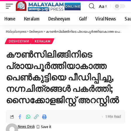
Aa
Font
Resizer
Home
Keralam
Desheeyam
Gulf
Viral News
Sau
Malayalampress
>
Desheeyam
>
കൗൺസിലിങ്ങിനിടെ പ്രായപൂർത്തിയാകാത്ത പെൺകുട്ടിയെ പീഡിപ്പിച്ചു, നഗ്നചിത്രങ്ങൾ പകർത്തി; സൈക്കോളജിസ്റ്റ് അറസ്റ്റിൽ
DESHEEYAM
KERALAM
കൗൺസിലിങ്ങിനിടെ
പ്രായപൂർത്തിയാകാത്ത
പെൺകുട്ടിയെ പീഡിപ്പിച്ചു,
നഗ്നചിത്രങ്ങൾ പകർത്തി;
സൈക്കോളജിസ്റ്റ് അറസ്റ്റിൽ
1 Min Read
News Desk