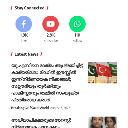
Stay Connected
1.9K
2.9K
11K
Like
Subscribe
Follow
Latest News
യു.എസിനെ മാത്രം ആശ്രയിച്ചിട്ട്
കാര്യമില്ല; മിഡില്‍ ഈസ്റ്റില്‍
ഇന്ന് നിര്‍ണായക നീക്കങ്ങള്‍;
സഊദിയും തുര്‍ക്കിയും
പാകിസ്താനും തമ്മില്‍ സംയുക്ത
പ്രതിരോധ കരാര്‍
Breaking
Gulf
Saudi
World
August 7, 2026
അധ്യാപികമാരുടെ അറസ്റ്റ്:
നിർണായക ചാറ്റുകളും