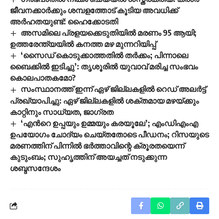
ജീവനക്കാർക്കും ശമ്പളത്തോട് കൂടിയ അവധിക്ക്
അർഹതയുണ്ട്: ഹൈക്കോടതി
അസമിലെ പ്രളയക്കെടുതിയില്‍ മരണം 95 ആയി;
ഉത്തരേന്ത്യയില്‍ കനത്ത മഴ മുന്നറിയിപ്പ്
‘സൈ‍ഡ് കൊടുക്കാത്തതിൽ തർക്കം; പിന്നാലെ
ബൈക്കിൽ ഇടിച്ചു’: തൃശൂരിൽ യുവാവ് മരിച്ച സംഭവം
കൊലപാതകമോ?
സംസ്ഥാനത്ത് ഇന്ന് ഏഴ് ജില്ലകളില്‍ റെഡ് അലർട്ട്
പ്രഖ്യാപിച്ചു: ഏഴ് ജില്ലകളില്‍ ശക്തമായ മഴയ്ക്കും
കാറ്റിനും സാധ്യത, ജാഗ്രത
‘എന്‍റെ ഉപ്പയും ഉമ്മയും കരയൂലേ’; എംഡിഎംഎ
ഉപയോഗം ചോദ്യം ചെയ്തതോടെ പീഡനം; റിസയുടെ
മരണത്തിന് പിന്നിൽ ഭർത്താവിന്റെ ക്രൂരതയെന്ന്
കുടുംബം; സുഹൃത്തിന് അയച്ചത് നടുക്കുന്ന
ശബ്ദസന്ദേശം