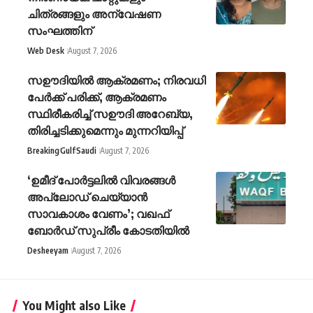
ചിത്രങ്ങളും അന്വേഷണ
സംഘത്തിന്
Web Desk
August 7, 2026
സഊദിയിൽ ആക്രമണം; നിരവധി
പേർക്ക് പരിക്ക്, ആക്രമണം
സ്ഥിരീകരിച്ച് സഊദി അറേബ്യ,
തിരിച്ചടിക്കുമെന്നും മുന്നറിയിപ്പ്
Breaking
Gulf
Saudi
August 7, 2026
‘ഉമീദ് പോർട്ടലിൽ വിവരങ്ങൾ
അപ്‌ലോഡ് ചെയ്യാൻ
സാവകാശം വേണം’; വഖഫ്
ബോർഡ് സുപ്രീം കോടതിയിൽ
Desheeyam
August 7, 2026
You Might also Like