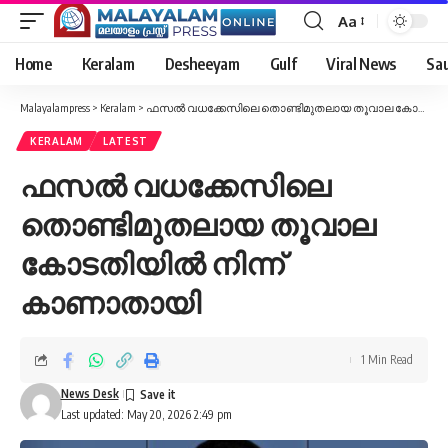
Aa
Font
Resizer
Home
Keralam
Desheeyam
Gulf
Viral News
Sau
Malayalampress
>
Keralam
>
ഫസല്‍ വധക്കേസിലെ തൊണ്ടിമുതലായ തൂവാല കോടതിയില്‍ നിന്ന് കാണാതായി
KERALAM
LATEST
ഫസല്‍ വധക്കേസിലെ
തൊണ്ടിമുതലായ തൂവാല
കോടതിയില്‍ നിന്ന്
കാണാതായി
1 Min Read
News Desk
Last updated: May 20, 2026 2:49 pm