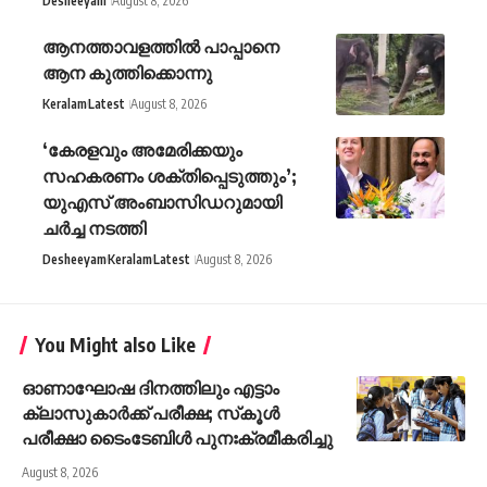
Desheeyam
August 8, 2026
ആനത്താവളത്തില്‍ പാപ്പാനെ
ആന കുത്തിക്കൊന്നു
Keralam
Latest
August 8, 2026
‘കേരളവും അമേരിക്കയും
സഹകരണം ശക്തിപ്പെടുത്തും’;
യുഎസ് അംബാസിഡറുമായി
ചർച്ച നടത്തി
Desheeyam
Keralam
Latest
August 8, 2026
You Might also Like
ഓണാഘോഷ ദിനത്തിലും എട്ടാം
ക്ലാസുകാര്‍ക്ക് പരീക്ഷ; സ്‌കൂള്‍
പരീക്ഷാ ടൈംടേബിള്‍ പുനഃക്രമീകരിച്ചു
August 8, 2026