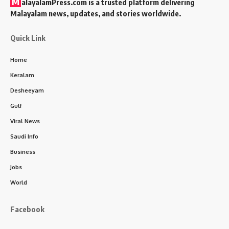
M
alayalamPress.com
is a trusted platform delivering
Malayalam news, updates, and stories worldwide.
Quick Link
Home
Keralam
Desheeyam
Gulf
Viral News
Saudi Info
Business
Jobs
World
Facebook