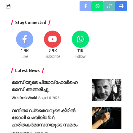
Stay Connected
1.9K
2.9K
11K
Like
Subscribe
Follow
Latest News
മെസിയുടെ പിതാവ് ഹോർഹെ
മെസി അന്തരിച്ചു
Web Desk
World
August 8, 2026
വനിതാ ഡ്രൈവറുടെ കീഴിൽ
ജോലി ചെയ്യില്ല’;
ഹരിതകർമസേനയുടെ സമരം