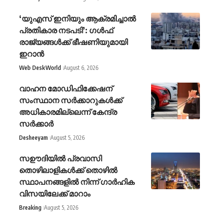
‘യുഎസ് ഇനിയും ആക്രമിച്ചാൽ
പ്രതികാര നടപടി’: ഗൾഫ്
രാജ്യങ്ങൾക്ക് ഭീഷണിയുമായി
ഇറാൻ
Web Desk
World
August 6, 2026
വാഹന മോഡിഫിക്കേഷന്
സംസ്ഥാന സർക്കാറുകൾക്ക്
അധികാരമില്ലെന്ന് കേന്ദ്ര
സർക്കാർ
Desheeyam
August 5, 2026
സഊദിയിൽ പ്രവാസി
തൊഴിലാളികൾക്ക് തൊഴിൽ
സ്ഥാപനങ്ങളിൽ നിന്ന് ഗാർഹിക
വിസയിലേക്ക് മാറാം
Breaking
August 5, 2026