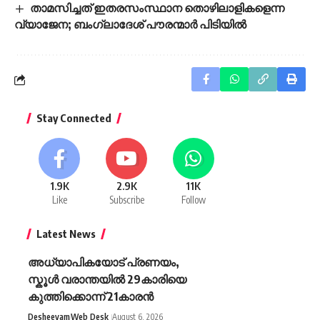
താമസിച്ചത് ഇതരസംസ്ഥാന തൊഴിലാളികളെന്ന
വ്യാജേന; ബംഗ്ലാദേശ് പൗരന്മാർ പിടിയിൽ
Stay Connected
1.9K
2.9K
11K
Like
Subscribe
Follow
Latest News
അധ്യാപികയോട് പ്രണയം,
സ്കൂൾ വരാന്തയിൽ 29കാരിയെ
കുത്തിക്കൊന്ന് 21കാരൻ
Desheeyam
Web Desk
August 6, 2026