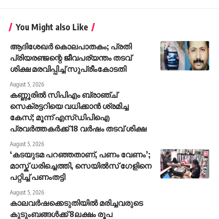
You Might also Like
ആദിശേഖര്‍ കൊലപാതകം; പ്രതി
പ്രിയരഞ്ജന്റെ ജീവപര്യന്തം തടവ്
ശിക്ഷ മരവിപ്പിച്ച് സുപ്രീംകോടതി
August 5, 2026
കണ്ണൂരിൽ സിപിഎം ബ്രാഞ്ച്
സെക്രട്ടറിയെ വധിക്കാൻ ശ്രമിച്ച
കേസ്; മൂന്ന് എസ്ഡിപിഐ
പ്രവർത്തകർക്ക് 18 വർഷം തടവ് ശിക്ഷ
August 5, 2026
‘കടയുടമ പറഞ്ഞതാണ്, പണം വേണം’;
മാസ്ക് ധരിച്ചെത്തി, സെയിൽസ് ഗേളിനെ
പറ്റിച്ച് പണംതട്ടി
August 5, 2026
കാലവർഷക്കെടുതിയിൽ മരിച്ചവരുടെ
കുടുംബങ്ങൾക്ക് 8ലക്ഷം രൂപ