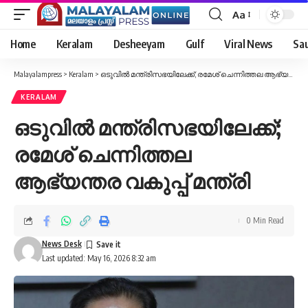
Aa
Font
Resizer
Home
Keralam
Desheeyam
Gulf
Viral News
Sau
Malayalampress
>
Keralam
>
ഒടുവിൽ മന്ത്രിസഭയിലേക്ക്; രമേശ് ചെന്നിത്തല ആഭ്യന്തര വകുപ്പ് മന്ത്രി
KERALAM
ഒടുവിൽ മന്ത്രിസഭയിലേക്ക്;
രമേശ് ചെന്നിത്തല
ആഭ്യന്തര വകുപ്പ് മന്ത്രി
0 Min Read
News Desk
Last updated: May 16, 2026 8:32 am