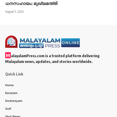
ധനസഹായം: മുഖ്യമന്ത്രി
August 5, 2026
M
alayalamPress.com
is a trusted platform delivering
Malayalam news, updates, and stories worldwide.
Quick Link
Home
Keralam
Desheeyam
Gulf
Viral News