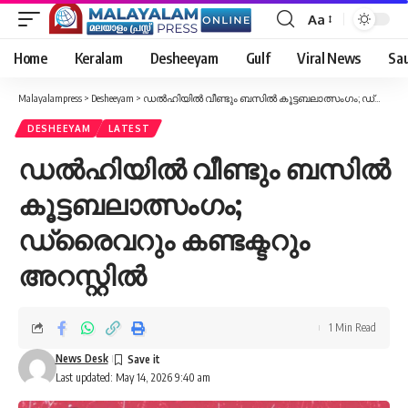
Aa
Font
Resizer
Home
Keralam
Desheeyam
Gulf
Viral News
Sau
Malayalampress
>
Desheeyam
>
ഡല്‍ഹിയില്‍ വീണ്ടും ബസില്‍ കൂട്ടബലാത്സംഗം; ഡ്രൈവറും കണ്ടക്ടറും അറസ്റ്റില്‍
DESHEEYAM
LATEST
ഡല്‍ഹിയില്‍ വീണ്ടും ബസില്‍
കൂട്ടബലാത്സംഗം;
ഡ്രൈവറും കണ്ടക്ടറും
അറസ്റ്റില്‍
1 Min Read
News Desk
Last updated: May 14, 2026 9:40 am