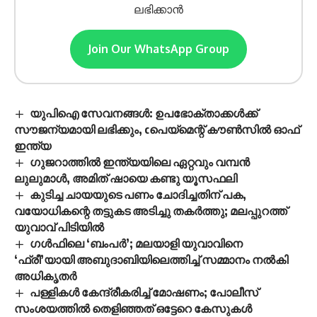
ലഭിക്കാൻ
Join Our WhatsApp Group
യുപിഐ സേവനങ്ങൾ: ഉപഭോക്താക്കൾക്ക്
സൗജന്യമായി ലഭിക്കും, cപെയ്മെന്റ് കൗൺസിൽ ഓഫ്
ഇന്ത്യ
ഗുജറാത്തിൽ ഇന്ത്യയിലെ ഏറ്റവും വമ്പൻ
ലുലുമാൾ, അമിത് ഷായെ കണ്ടു യൂസഫലി
കുടിച്ച ചായയുടെ പണം ചോദിച്ചതിന് പക,
വയോധികന്റെ തട്ടുകട അടിച്ചു തകർത്തു; മലപ്പുറത്ത്
യുവാവ് പിടിയിൽ
ഗൾഫിലെ ‘ബംപർ’; മലയാളി യുവാവിനെ
‘ഫ്രീ’യായി അബുദാബിയിലെത്തിച്ച് സമ്മാനം നൽകി
അധികൃതർ
പള്ളികൾ കേന്ദ്രീകരിച്ച് മോഷണം; പോലീസ്
സംശയത്തിൽ തെളിഞ്ഞത് ഒട്ടേറെ കേസുകൾ