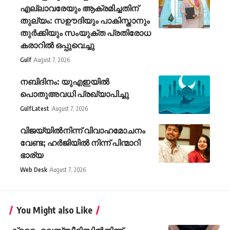
എല്ലാവരേയും ആക്രമിച്ചതിന്
തുല്യം: സഊദിയും പാകിസ്താനും
തുർക്കിയും സംയുക്ത പ്രതിരോധ
കരാറിൽ ഒപ്പുവെച്ചു
Gulf
August 7, 2026
നബിദിനം: യുഎഇയിൽ
പൊതുഅവധി പ്രഖ്യാപിച്ചു
Gulf
Latest
August 7, 2026
വിജയ്‌യിൽനിന്ന് വിവാഹമോചനം
വേണ്ട; ഹർജിയിൽ നിന്ന് പിന്മാറി
ഭാര്യ
Web Desk
August 7, 2026
You Might also Like