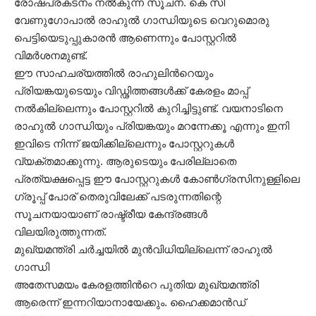
രോഷപ്രകടനം നൽകുന്ന സൂചന. കെ സി
വേണുഗോപാൽ രാഹുൽ ഗാന്ധിയുടെ വെറുമൊരു
പെട്ടിയെടുപ്പുകാരൻ ആണെന്നും പോസ്റ്ററിൽ
വിമർശനമുണ്ട്.
ഈ സാഹചര്യത്തിൽ രാഹുലിന്‍റെയും
പ്രിയങ്കയുടെയും വിഡ്ഢിത്തങ്ങൾക്ക് കേരളം മാപ്പ്
നൽകില്ലെന്നും പോസ്റ്ററിൽ കുറിച്ചിട്ടുണ്ട്. വയനാടിനെ
രാഹുൽ ഗാന്ധിയും പ്രിയങ്കയും മറന്നേക്കൂ എന്നും ഇനി
ഇവിടെ നിന്ന് ജയിക്കില്ലെന്നും പോസ്റ്ററുകൾ
വ്യക്തമാക്കുന്നു. ആരുടെയും പേരില്ലാതെ
പ്രത്യക്ഷപ്പെട്ട ഈ പോസ്റ്ററുകൾ കോൺഗ്രസിനുള്ളിലെ
ഗ്രൂപ്പ് പോര് തെരുവിലേക്ക് പടരുന്നതിന്റെ
സൂചനയായാണ് രാഷ്ട്രീയ കേന്ദ്രങ്ങൾ
വിലയിരുത്തുന്നത്.
മുഖ്യമന്ത്രി ചർച്ചയിൽ മുൻവിധിയില്ലെന്ന് രാഹുൽ
ഗാന്ധി
അതേസമയം കേരളത്തിന്‍റെ പുതിയ മുഖ്യമന്ത്രി
ആരെന്ന് ഇന്നറിയാനായേക്കും. ഹൈക്കമാൻഡ്