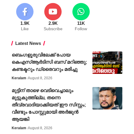
1.9K
2.9K
11K
Like
Subscribe
Follow
Latest News
ബെംഗളൂരുവിലേക്ക് പോയ
കെഎസ്ആർ‍ടിസി ബസ് മറിഞ്ഞു;
കണ്ടക്ടറും ഡ്രൈവറും മരിച്ചു
Keralam
August 8, 2026
മുട്ടിന് താഴെ വെടിവെച്ചാലും
മുട്ടുകുത്തില്ല, തന്നെ
തീവ്രവാദിയാക്കിയത് ഈ സിസ്റ്റം;
വീണ്ടും പോസ്റ്റുമായി അർജുൻ
ആയങ്കി
Keralam
August 8, 2026