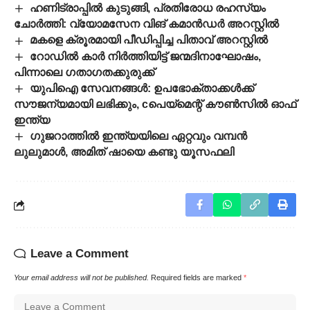
ഹണിട്രാപ്പിൽ കുടുങ്ങി, പ്രതിരോധ രഹസ്യം
ചോർത്തി: വ്യോമസേന വിങ് കമാൻഡർ അറസ്റ്റിൽ
മകളെ ക്രൂരമായി പീഡിപ്പിച്ച പിതാവ് അറസ്റ്റിൽ
റോഡിൽ കാർ നിർത്തിയിട്ട് ജന്മദിനാഘോഷം,
പിന്നാലെ ഗതാഗതക്കുരുക്ക്
യുപിഐ സേവനങ്ങൾ: ഉപഭോക്താക്കൾക്ക്
സൗജന്യമായി ലഭിക്കും, cപെയ്മെന്റ് കൗൺസിൽ ഓഫ്
ഇന്ത്യ
ഗുജറാത്തിൽ ഇന്ത്യയിലെ ഏറ്റവും വമ്പൻ
ലുലുമാൾ, അമിത് ഷായെ കണ്ടു യൂസഫലി
Leave a Comment
Your email address will not be published.
Required fields are marked
*