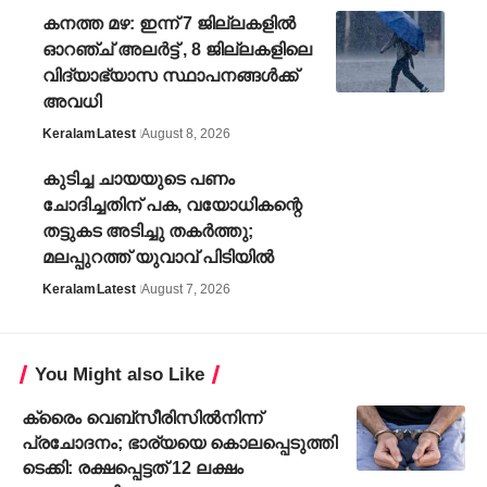
കനത്ത മഴ: ഇന്ന് 7 ജില്ലകളിൽ
ഓറഞ്ച് അലർ‌ട്ട് , 8 ജില്ലകളിലെ
വിദ്യാഭ്യാസ സ്ഥാപനങ്ങൾക്ക്
അവധി
Keralam
Latest
August 8, 2026
കുടിച്ച ചായയുടെ പണം
ചോദിച്ചതിന് പക, വയോധികന്റെ
തട്ടുകട അടിച്ചു തകർത്തു;
മലപ്പുറത്ത് യുവാവ് പിടിയിൽ
Keralam
Latest
August 7, 2026
You Might also Like
ക്രൈം വെബ്സീരിസിൽനിന്ന്
പ്രചോദനം; ഭാര്യയെ കൊലപ്പെടുത്തി
ടെക്കി: രക്ഷപ്പെട്ടത് 12 ലക്ഷം