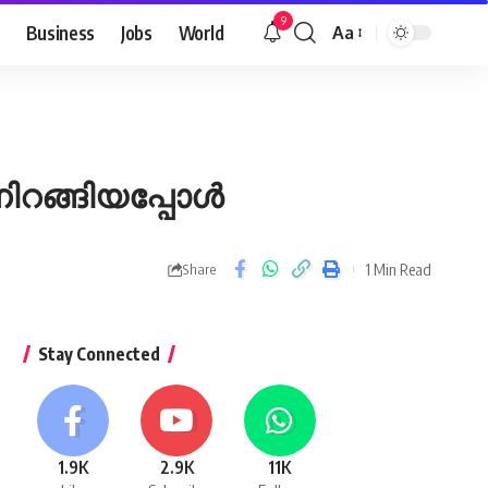
9
Business
Jobs
World
Aa
Font
Resizer
ാനിറങ്ങിയപ്പോൾ
1 Min Read
Share
Stay Connected
1.9K
2.9K
11K