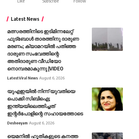
Like
Subscribe
Follow
Latest News
മത്സരത്തിനിടെ ഇടിമിന്നലേറ്റ്
ഫുട്‌ബോൾ താരത്തിനു ദാരുണ
മരണം; ക്യാമറയിൽ പതിഞ്ഞ
ദാരുണ സംഭവത്തിന്റെ
അതിദാരുണ വീഡിയോ
നൊമ്പരമാകുന്നു |VIDEO
Latest
Viral News
August 6, 2026
യുഎഇയിൽ നിന്ന് യുവതിയെ
പൊക്കി സിബിഐ;
ഇന്ത്യയിലെത്തിച്ചത്
ഇന്റർപോളിന്റെ സഹായത്തോടെ
Desheeyam
August 6, 2026
യെമനില്‍ ഹൂതികളുടെ കനത്ത