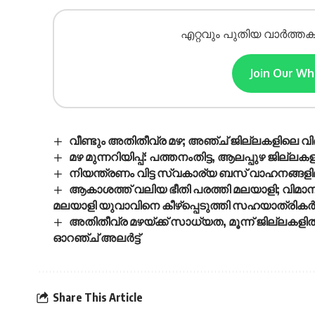
എറ്റവും പുതിയ വാർത്തക
Join Our W
വീണ്ടും അതിതീവ്ര മഴ; അഞ്ച് ജില്ലകളിലെ 
മഴ മുന്നറിയിപ്പ്: പത്തനംതിട്ട, ആലപ്പുഴ ജി
നിയന്ത്രണം വിട്ട സ്വകാര്യ ബസ് വാഹനങ്ങളിലിട
ആകാശത്ത് വലിയ ഭീതി പരത്തി മലയാളി; വിമാനത്തി
മലയാളി യുവാവിനെ കീഴ്‌പ്പെടുത്തി സഹയാത്രികര്
അതിതീവ്ര മഴയ്ക്ക് സാധ്യത, മൂന്ന് ജില്ലകളി
ഓറഞ്ച് അലർട്ട്
Share This Article