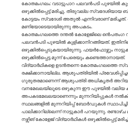
കോതമംഗലം: വടാട്ടുപാറ പലവൻപടി പുഴയിൽ കുളിക
ഒഴുക്കിൽപ്പെട്ട് മരിച്ചു. തിരുവല്ല സ്വദേശിയ
കോട്ടയം സ്വദേശി അതുൽ എന്നിവരാണ് മരിച്ചത്. ഞാ
മണിയോടെയായിരുന്നു അപകടം.
കോതമംഗലത്തെ ദന്തൽ കോളേജിലെ ഒൻപതംഗ വിദ്
പലവൻപടി പുഴയിൽ കുളിക്കാനിറങ്ങിയത്. ഇതിനിട
ഒഴുക്കിൽപ്പെടുകയായിരുന്നു. ഫയർഫോഴ്സും നാട്ടു
ഒഴുക്കിൽപ്പെട്ട മൂന്ന് പേരെയും കണ്ടെത്താനായത്.
വിദ്യാർഥികളെ ഉടൻതന്നെ കോതമംഗലത്തെ സ്വക
രക്ഷിക്കാനായില്ല. ആശുപത്രിയിൽ പ്രവേശിപ്പ
ഗുരുതരമാണെന്ന് ആശുപത്രി അധികൃതർ അറിയിച്ച
വനമേഖലയിലൂടെ ഒഴുകുന്ന ഈ പുഴയിൽ വലിയ കയങ
അപകടമേഖലയാണെന്നും മുന്നറിയിപ്പുകൾ നൽകി
സ്ഥലങ്ങളിൽ മുന്നറിയിപ്പ് ബോർഡുകൾ സ്ഥാപിച്ചിട
പാലിക്കാറില്ലെന്ന് നാട്ടുകാർ പറയുന്നു. രണ്ടാഴ
നഴ്സിങ് കോളേജ് വിദ്യാർഥികൾ ഒഴുക്കിൽപ്പെട്ട് മരിച്ച