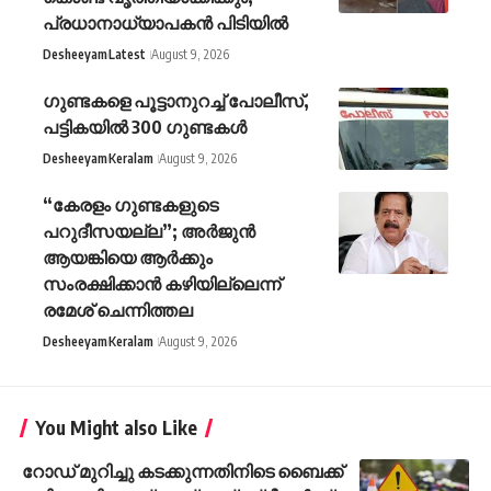
പ്രധാനാധ്യാപകൻ പിടിയിൽ
Desheeyam
Latest
August 9, 2026
ഗുണ്ടകളെ പൂട്ടാനുറച്ച് പോലീസ്,
പട്ടികയിൽ 300 ഗുണ്ടകൾ
Desheeyam
Keralam
August 9, 2026
“കേരളം ഗുണ്ടകളുടെ
പറുദീസയല്ല”; അർജുൻ
ആയങ്കിയെ ആർക്കും
സംരക്ഷിക്കാൻ കഴിയില്ലെന്ന്
രമേശ് ചെന്നിത്തല
Desheeyam
Keralam
August 9, 2026
You Might also Like
റോഡ് മുറിച്ചു കടക്കുന്നതിനിടെ ബൈക്ക്