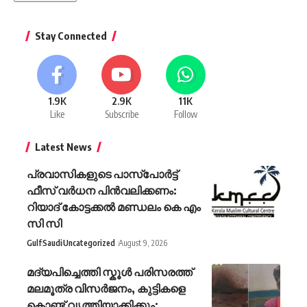
Stay Connected
1.9K
2.9K
11K
Like
Subscribe
Follow
Latest News
പ്രവാസികളുടെ പാസ്പോര്‍ട്ട്
ഫീസ് വര്‍ധന പിന്‍വലിക്കണം:
റിയാദ് കോട്ടക്കല്‍ മണ്ഡലം കെ എം
സി സി
Gulf
Saudi
Uncategorized
August 9, 2026
മദ്യപിച്ചെത്തി സ്കൂൾ പരിസരത്ത്
മലമൂത്ര വിസർജനം, കുട്ടികളെ
കൊണ്ട് വൃത്തിയാക്കിക്കും;