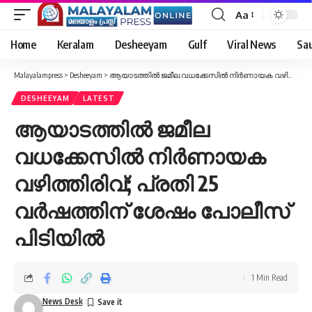
Aa
Font
Resizer
Home
Keralam
Desheeyam
Gulf
Viral News
Sau
Malayalampress
>
Desheeyam
>
ആയാടത്തില്‍ ജമീല വധക്കേസിൽ നിർണായക വഴിത്തിരിവ്; പ്രതി 25 വർഷത്തിന് ശേഷം പോലീസ് പിടിയിൽ
DESHEEYAM
LATEST
ആയാടത്തില്‍ ജമീല
വധക്കേസിൽ നിർണായക
വഴിത്തിരിവ്; പ്രതി 25
വർഷത്തിന് ശേഷം പോലീസ്
പിടിയിൽ
1 Min Read
News Desk