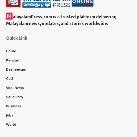
M
alayalamPress.com
is a trusted platform delivering
Malayalam news, updates, and stories worldwide.
Quick Link
Home
Keralam
Desheeyam
Gulf
Viral News
Saudi Info
Business
Jobs
World