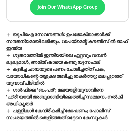
Join Our WhatsApp Group
യുപിഐ സേവനങ്ങൾ: ഉപഭോക്താക്കൾക്ക്
സൗജന്യമായി ലഭിക്കും, cപെയ്മെന്റ് കൗൺസിൽ ഓഫ്
ഇന്ത്യ
ഗുജറാത്തിൽ ഇന്ത്യയിലെ ഏറ്റവും വമ്പൻ
ലുലുമാൾ, അമിത് ഷായെ കണ്ടു യൂസഫലി
കുടിച്ച ചായയുടെ പണം ചോദിച്ചതിന് പക,
വയോധികന്റെ തട്ടുകട അടിച്ചു തകർത്തു; മലപ്പുറത്ത്
യുവാവ് പിടിയിൽ
ഗൾഫിലെ ‘ബംപർ’; മലയാളി യുവാവിനെ
‘ഫ്രീ’യായി അബുദാബിയിലെത്തിച്ച് സമ്മാനം നൽകി
അധികൃതർ
പള്ളികൾ കേന്ദ്രീകരിച്ച് മോഷണം; പോലീസ്
സംശയത്തിൽ തെളിഞ്ഞത് ഒട്ടേറെ കേസുകൾ