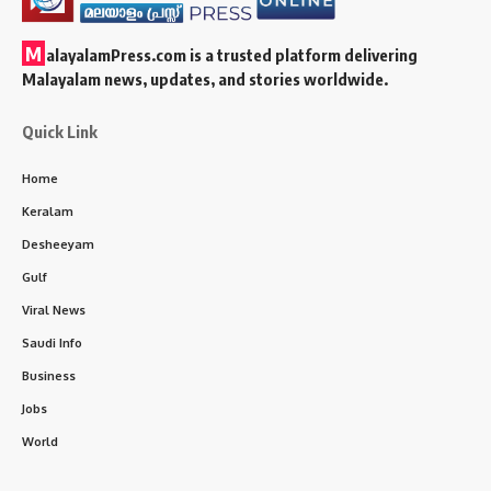
M
alayalamPress.com
is a trusted platform delivering
Malayalam news, updates, and stories worldwide.
Quick Link
Home
Keralam
Desheeyam
Gulf
Viral News
Saudi Info
Business
Jobs
World