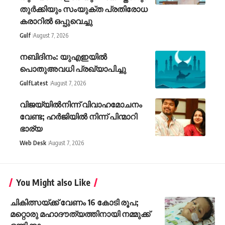
തുർക്കിയും സംയുക്ത പ്രതിരോധ
കരാറിൽ ഒപ്പുവെച്ചു
Gulf
August 7, 2026
നബിദിനം: യുഎഇയിൽ
പൊതുഅവധി പ്രഖ്യാപിച്ചു
Gulf
Latest
August 7, 2026
വിജയ്‌യിൽനിന്ന് വിവാഹമോചനം
വേണ്ട; ഹർജിയിൽ നിന്ന് പിന്മാറി
ഭാര്യ
Web Desk
August 7, 2026
You Might also Like
ചികിത്സയ്ക്ക് വേണം 16 കോടി രൂപ;
മറ്റൊരു മഹാദൗത്യത്തിനായി നമ്മുക്ക്