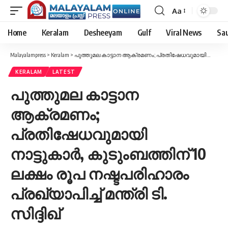
Aa
Font
Resizer
Home
Keralam
Desheeyam
Gulf
Viral News
Sau
Malayalampress
>
Keralam
>
പുത്തുമല കാട്ടാന ആക്രമണം; പ്രതിഷേധവുമായി നാട്ടുകാർ, കുടുംബത്തിന് 10 ലക്ഷം രൂപ നഷ്ടപരിഹാരം പ്രഖ്യാപിച്ച് മന്ത്രി ടി. സിദ്ദിഖ്
KERALAM
LATEST
പുത്തുമല കാട്ടാന
ആക്രമണം;
പ്രതിഷേധവുമായി
നാട്ടുകാർ, കുടുംബത്തിന് 10
ലക്ഷം രൂപ നഷ്ടപരിഹാരം
പ്രഖ്യാപിച്ച് മന്ത്രി ടി.
സിദ്ദിഖ്