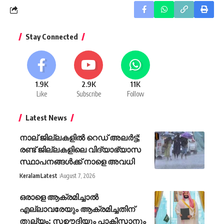
Stay Connected
1.9K
2.9K
11K
Like
Subscribe
Follow
Latest News
നാല് ജില്ലകളിൽ റെഡ് അലർട്ട്;
രണ്ട് ജില്ലകളിലെ വിദ്യാഭ്യാസ
സ്ഥാപനങ്ങൾക്ക് നാളെ അവധി
Keralam
Latest
August 7, 2026
ഒരാളെ ആക്രമിച്ചാൽ
എല്ലാവരേയും ആക്രമിച്ചതിന്
തുല്യം: സഊദിയും പാകിസ്താനും