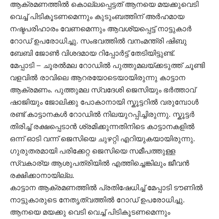
ആക്രമണത്തിൽ കൊല്ലപ്പെട്ടത് ആനയെ മയക്കുവെടി
വെച്ച് പിടികൂടണമെന്നും കുടുംബത്തിന് അർഹമായ
നഷ്ടപരിഹാരം വേണമെന്നും ആവശ്യപ്പെട്ട് നാട്ടുകാർ
റോഡ് ഉപരോധിച്ചു. സംഭവത്തിൽ വനംമന്ത്രി ഷിബു
ബേബി ജോൺ വിശദമായ റിപ്പോർട്ട് തേടിയിട്ടുണ്ട്.
മേപ്പാടി – ചൂരൽമല റോഡിൽ പുത്തുമലയ്ക്കടുത്ത് ചൂണ്ടി
വളവിൽ രാവിലെ ആറരയോടെയായിരുന്നു കാട്ടാന
ആക്രമണം. പുത്തുമല സ്വദേശി ജെസിയും ഭർത്താവ്
ഷാജിയും ജോലിക്കു പോകാനായി സ്കൂട്ടറിൽ വരുമ്പോൾ
രണ്ട് കാട്ടാനകൾ റോഡിൽ നിലയുറപ്പിച്ചിരുന്നു. സ്കൂട്ടർ
തിരിച്ച് രക്ഷപ്പെടാൻ ശ്രമിക്കുന്നതിനിടെ കാട്ടാനകളിൽ
ഒന്ന് ഓടി വന്ന് ജെസിയെ ചുഴറ്റി എറിയുകയായിരുന്നു.
ഗുരുതരമായി പരിക്കേറ്റ ജെസിയെ സമീപത്തുള്ള
സ്വകാര്യ ആശുപത്രിയിൽ എത്തിച്ചെങ്കിലും ജീവൻ
രക്ഷിക്കാനായില്ല.
കാട്ടാന ആക്രമണത്തിൽ പ്രതിഷേധിച്ച് മേപ്പാടി ടൗണിൽ
നാട്ടുകാരുടെ നേതൃത്വത്തിൽ റോഡ് ഉപരോധിച്ചു.
ആനയെ മയക്കു വെടി വെച്ച് പിടികൂടണമെന്നും