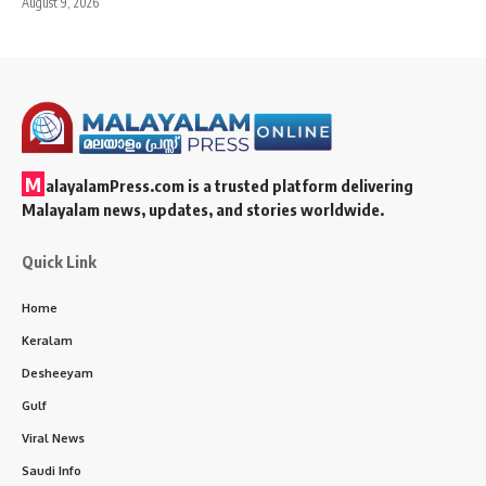
August 9, 2026
M
alayalamPress.com
is a trusted platform delivering
Malayalam news, updates, and stories worldwide.
Quick Link
Home
Keralam
Desheeyam
Gulf
Viral News
Saudi Info