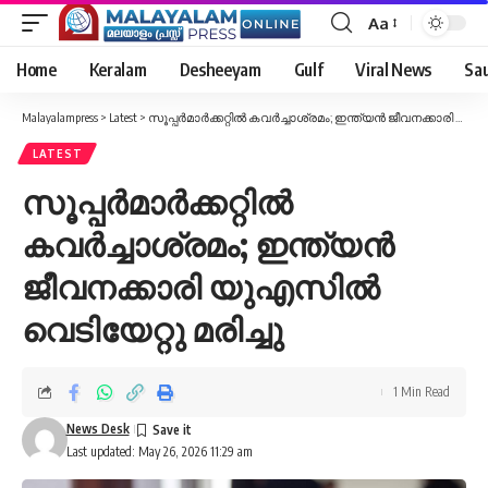
Aa
Font
Resizer
Home
Keralam
Desheeyam
Gulf
Viral News
Sau
Malayalampress
>
Latest
>
സൂപ്പർമാർക്കറ്റിൽ കവർച്ചാശ്രമം; ഇന്ത്യൻ ജീവനക്കാരി യുഎസിൽ വെടിയേറ്റു മരിച്ചു
LATEST
സൂപ്പർമാർക്കറ്റിൽ
കവർച്ചാശ്രമം; ഇന്ത്യൻ
ജീവനക്കാരി യുഎസിൽ
വെടിയേറ്റു മരിച്ചു
1 Min Read
News Desk
Last updated: May 26, 2026 11:29 am