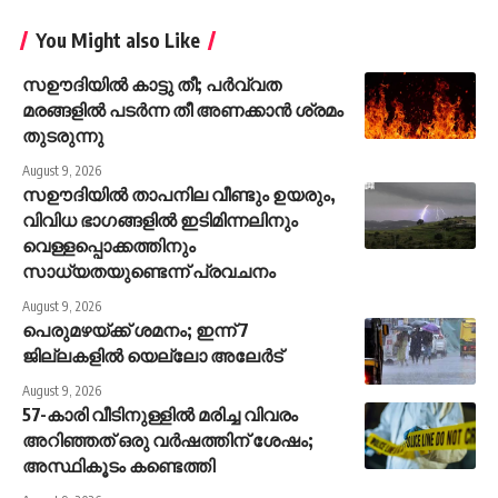
You Might also Like
സഊദിയിൽ കാട്ടു തീ; പർവ്വത
മരങ്ങളിൽ പടർന്ന തീ അണക്കാൻ ശ്രമം
തുടരുന്നു
August 9, 2026
സഊദിയിൽ താപനില വീണ്ടും ഉയരും,
വിവിധ ഭാഗങ്ങളിൽ ഇടിമിന്നലിനും
വെള്ളപ്പൊക്കത്തിനും
സാധ്യതയുണ്ടെന്ന് പ്രവചനം
August 9, 2026
പെരുമഴയ്ക്ക് ശമനം; ഇന്ന് 7
ജില്ലകളിൽ യെല്ലോ അലേർട്
August 9, 2026
57-കാരി വീടിനുള്ളിൽ മരിച്ച വിവരം
അറിഞ്ഞത് ഒരു വർഷത്തിന് ശേഷം;
അസ്ഥികൂടം കണ്ടെത്തി