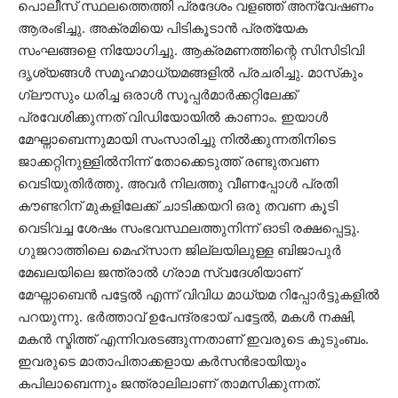
പൊലീസ് സ്ഥലത്തെത്തി പ്രദേശം വളഞ്ഞ് അന്വേഷണം
ആരംഭിച്ചു. അക്രമിയെ പിടികൂടാൻ പ്രത്യേക
സംഘങ്ങളെ നിയോഗിച്ചു. ആക്രമണത്തിന്റെ സിസിടിവി
ദൃശ്യങ്ങൾ സമൂഹമാധ്യമങ്ങളിൽ പ്രചരിച്ചു. മാസ്‌കും
ഗ്ലൗസും ധരിച്ച ഒരാൾ സൂപ്പർമാർക്കറ്റിലേക്ക്
പ്രവേശിക്കുന്നത് വിഡിയോയിൽ കാണാം. ഇയാൾ
മേഘ്നാബെന്നുമായി സംസാരിച്ചു നിൽക്കുന്നതിനിടെ
ജാക്കറ്റിനുള്ളിൽനിന്ന് തോക്കെടുത്ത് രണ്ടുതവണ
വെടിയുതിർത്തു. അവർ നിലത്തു വീണപ്പോൾ പ്രതി
കൗണ്ടറിന് മുകളിലേക്ക് ചാടിക്കയറി ഒരു തവണ കൂടി
വെടിവച്ച ശേഷം സംഭവസ്ഥലത്തുനിന്ന് ഓടി രക്ഷപ്പെട്ടു.
ഗുജറാത്തിലെ മെഹ്‌സാന ജില്ലയിലുള്ള ബിജാപുർ
മേഖലയിലെ ജന്ത്രാൽ ഗ്രാമ സ്വദേശിയാണ്
മേഘ്നാബെൻ പട്ടേൽ എന്ന് വിവിധ മാധ്യമ റിപ്പോർട്ടുകളിൽ
പറയുന്നു. ഭർത്താവ് ഉപേന്ദ്രഭായ് പട്ടേൽ, മകൾ നക്ഷി,
മകൻ സ്മിത്ത് എന്നിവരടങ്ങുന്നതാണ് ഇവരുടെ കുടുംബം.
ഇവരുടെ മാതാപിതാക്കളായ കർസൻഭായിയും
കപിലാബെന്നും ജന്ത്രാലിലാണ് താമസിക്കുന്നത്.