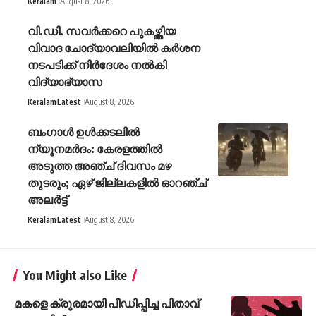
Keralam
August 8, 2026
വി.ഡി. സവർക്കറെ പുകഴ്ത്തിയ
വിവാദ ചോദ്യാവലിയിൽ കർശന
നടപടിക്ക് നിർദേശം നൽകി
വിദ്യാഭ്യാസ
Keralam
Latest
August 8, 2026
ബംഗാൾ ഉൾക്കടലിൽ
ന്യൂനമർദം: കേരളത്തിൽ
അടുത്ത അഞ്ച് ദിവസം മഴ
തുടരും; ഏഴ് ജില്ലകളിൽ ഓറഞ്ച്
അലർട്ട്
Keralam
Latest
August 8, 2026
You Might also Like
മകളെ ക്രൂരമായി പീഡിപ്പിച്ച പിതാവ്