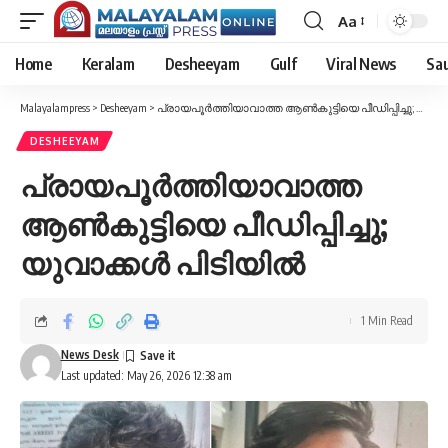
Aa
Font
Resizer
Home
Keralam
Desheeyam
Gulf
Viral News
Sau
Malayalampress
>
Desheeyam
>
പ്രായപൂർത്തിയാവാത്ത ആണ്‍കുട്ടിയെ പീഡിപ്പിച്ചു; യുവാക്കൾ പിടിയിൽ
DESHEEYAM
പ്രായപൂർത്തിയാവാത്ത
ആണ്‍കുട്ടിയെ പീഡിപ്പിച്ചു;
യുവാക്കൾ പിടിയിൽ
1 Min Read
News Desk
Last updated: May 26, 2026 12:38 am