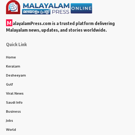
M
alayalamPress.com
is a trusted platform delivering
Malayalam news, updates, and stories worldwide.
Quick Link
Home
Keralam
Desheeyam
Gulf
Viral News
Saudi Info
Business
Jobs
World