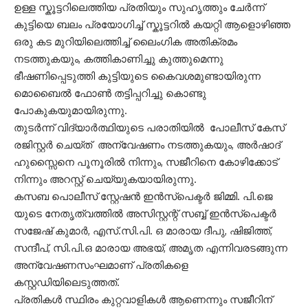
ഉള്ള സ്കൂട്ടറിലെത്തിയ പ്രതിയും സുഹൃത്തും ചേർന്ന്
കുട്ടിയെ ബലം പ്രയോഗിച്ച് സ്കൂട്ടറിൽ കയറ്റി ആളൊഴിഞ്ഞ
ഒരു കട മുറിയിലെത്തിച്ച് ലൈംഗിക അതിക്രമം
നടത്തുകയും, കത്തികാണിച്ചു കുത്തുമെന്നു
ഭീഷണിപ്പെടുത്തി കുട്ടിയുടെ കൈവശമുണ്ടായിരുന്ന
മൊബൈൽ ഫോൺ തട്ടിപ്പറിച്ചു കൊണ്ടു
പോകുകയുമായിരുന്നു.
തുടർന്ന് വിദ്യാർത്ഥിയുടെ പരാതിയിൽ പോലീസ് കേസ്
രജിസ്റ്റർ ചെയ്ത് അന്വേഷണം നടത്തുകയും, അർഷാദ്
ഹുസ്സൈനെ പൂനൂരിൽ നിന്നും, സജീറിനെ കോഴിക്കോട്
നിന്നും അറസ്റ്റ് ചെയ്യുകയായിരുന്നു.
കസബ പൊലീസ് സ്റ്റേഷൻ ഇൻസ്പെക്ടർ ജിമ്മി. പി.ജെ
യുടെ നേതൃത്വത്തിൽ അസിസ്റ്റന്റ് സബ്ബ് ഇൻസ്പെക്ടർ
സജേഷ് കുമാർ, എസ്.സി.‌പി.‌ ഒ മാരായ ദീപു, ഷിജിത്ത്,
സന്ദീപ്, സി.‌പി.‌ഒ മാരായ അഭയ്, അമൃത എന്നിവരടങ്ങുന്ന
അന്വേഷണസംഘമാണ് പ്രതികളെ
കസ്റ്റഡിയിലെടുത്തത്.
പ്രതികൾ സ്ഥിരം കുറ്റവാളികൾ ആണെന്നും സജീറിന്