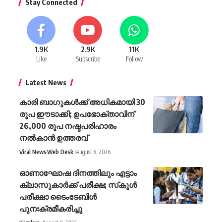
Stay Connected
1.9K
2.9K
11K
Like
Subscribe
Follow
Latest News
കാരി ബാഗുകൾക്ക് അധികമായി 30
രൂപ ഈടാക്കി; ഉപഭോക്താവിന്
26,000 രൂപ നഷ്ടപരിഹാരം
നൽകാൻ ഉത്തരവ്
Viral News
Web Desk
August 8, 2026
ഓണാഘോഷ ദിനത്തിലും എട്ടാം
ക്ലാസുകാര്‍ക്ക് പരീക്ഷ; സ്‌കൂള്‍
പരീക്ഷാ ടൈംടേബിള്‍
പുനഃക്രമീകരിച്ചു