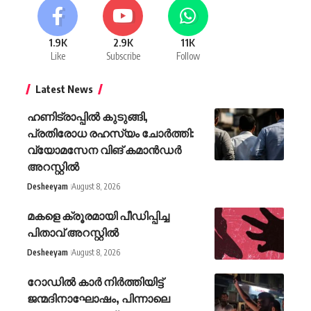
1.9K
2.9K
11K
Like
Subscribe
Follow
Latest News
ഹണിട്രാപ്പിൽ കുടുങ്ങി,
പ്രതിരോധ രഹസ്യം ചോർത്തി:
വ്യോമസേന വിങ് കമാൻഡർ
അറസ്റ്റിൽ
Desheeyam
August 8, 2026
മകളെ ക്രൂരമായി പീഡിപ്പിച്ച
പിതാവ് അറസ്റ്റിൽ
Desheeyam
August 8, 2026
റോഡിൽ കാർ നിർത്തിയിട്ട്
ജന്മദിനാഘോഷം, പിന്നാലെ