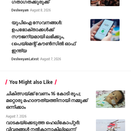
ഗതാഗതക്കുരുക്ക്
Desheeyam
August 8, 2026
യുപിഐ സേവനങ്ങൾ:
ഉപഭോക്താക്കൾക്ക്
സൗജന്യമായി ലഭിക്കും,
cപെയ്മെന്റ് കൗൺസിൽ ഓഫ്
ഇന്ത്യ
Desheeyam
Latest
August 7, 2026
You Might also Like
ചികിത്സയ്ക്ക് വേണം 16 കോടി രൂപ;
മറ്റൊരു മഹാദൗത്യത്തിനായി നമ്മുക്ക്
ഒന്നിക്കാം
August 7, 2026
വാടകയ്‌ക്കെടുത്ത ഹെലികോപ്റ്റർ:
വിവരങ്ങൾ നൽകാനാകില്ലെന്ന്