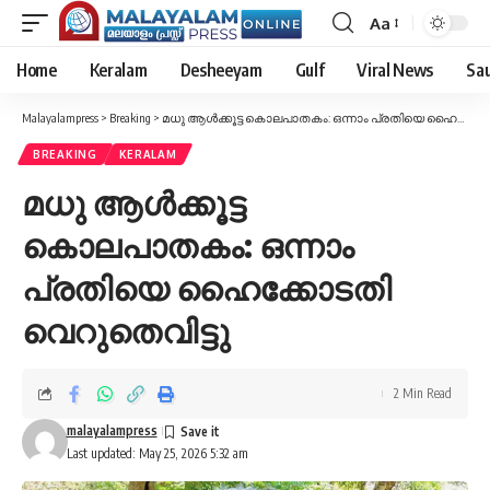
Aa
Font
Resizer
Home
Keralam
Desheeyam
Gulf
Viral News
Sau
Malayalampress
>
Breaking
>
മധു ആൾക്കൂട്ട കൊലപാതകം: ഒന്നാം പ്രതിയെ ഹൈക്കോടതി വെറുതെവിട്ടു
BREAKING
KERALAM
മധു ആൾക്കൂട്ട
കൊലപാതകം: ഒന്നാം
പ്രതിയെ ഹൈക്കോടതി
വെറുതെവിട്ടു
2 Min Read
malayalampress
Last updated: May 25, 2026 5:32 am