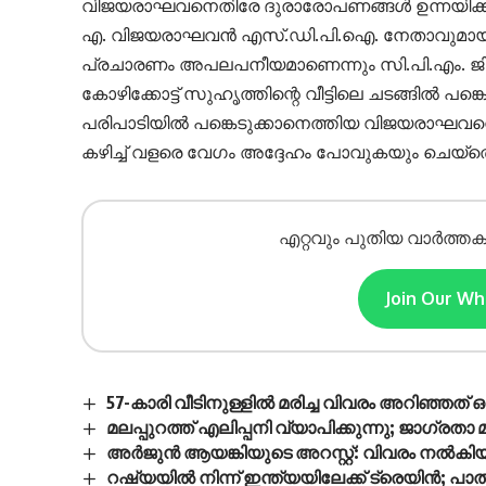
വിജയരാഘവനെതിരേ ദുരാരോപണങ്ങൾ ഉന്നയിക്കുന്ന
എ. വിജയരാഘവൻ എസ്.ഡി.പി.ഐ. നേതാവുമായി കൂട
പ്രചാരണം അപലപനീയമാണെന്നും സി.പി.എം. ജില്ല
കോഴിക്കോട്ട് സുഹൃത്തിന്റെ വീട്ടിലെ ചടങ്ങിൽ പങ്
പരിപാടിയിൽ പങ്കെടുക്കാനെത്തിയ വിജയരാഘവനെ 
കഴിച്ച് വളരെ വേഗം അദ്ദേഹം പോവുകയും ചെയ്‌തെ
എറ്റവും പുതിയ വാർത്തക
Join Our W
57-കാരി വീടിനുള്ളിൽ മരിച്ച വിവരം അറിഞ്ഞത്
മലപ്പുറത്ത് എലിപ്പനി വ്യാപിക്കുന്നു; ജാഗ്രതാ
അർജുൻ ആയങ്കിയുടെ അറസ്റ്റ്: വിവരം നൽകി
റഷ്യയിൽ നിന്ന് ഇന്ത്യയിലേക്ക് ട്രെയിൻ; പാ