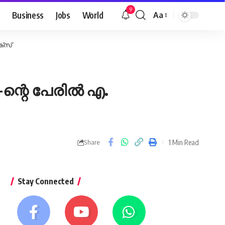
9
Business
Jobs
World
Aa
Font
Resizer
ക്സ്
-ന്റെ പേരിൽ എ.
1 Min Read
Share
Stay Connected