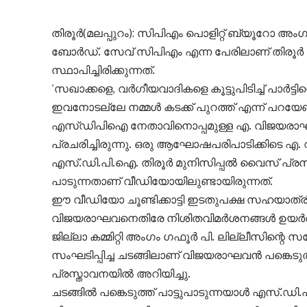
തിരൂർ(മലപ്പുറം): സിപിഎം പൊളിറ്റ് ബ്യൂറോ അ
ബോർഡ്. സേവ് സിപിഎം എന്ന പേരിലാണ് തിരൂർ സ
സ്ഥാപിച്ചിരിക്കുന്നത്.
‘സഖാക്കളെ, വർഗീയവാദികളെ കൂട്ടുപിടിച്ച് പാർട്ട
ഇവനോടല്ലേ നമ്മൾ കടക്ക് പുറത്ത് എന്ന് പറയേണ
എസ്ഡിപിഐ നേതാവിനൊപ്പമുള്ള എ. വിജയരാഘ
പ്രചരിച്ചിരുന്നു. ഒരു ആഘോഷപരിപാടിക്കിടെ 
എസ്.ഡി.പി.ഐ. തിരൂർ മുനിസിപ്പൽ വൈസ് പ്രസിഡന്
പാടുന്നതാണ് വീഡിയോയിലുണ്ടായിരുന്നത്.
ഈ വീഡിയോ ചൂണ്ടിക്കാട്ടി ഇടതുപക്ഷ സഹയാത
വിജയരാഘവനെതിരേ നിശിതവിമർശനങ്ങൾ ഉയർത്തി
ജില്ലാ കമ്മിറ്റി അംഗം ഗഫൂർ പി. ലില്ലീസിന്റ
സംഘടിപ്പിച്ച ചടങ്ങിലാണ് വിജയരാഘവൻ പങ്കെടുത്തതെ
പ്രസ്താവനയിൽ അറിയിച്ചു.
ചടങ്ങിൽ പങ്കെടുത്ത് പാട്ടുപാടുന്നയാൾ എസ്.ഡ