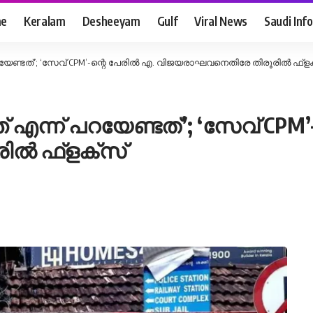
e
Keralam
Desheeyam
Gulf
Viral News
Saudi Info
റയേണ്ടത്’; ‘സേവ് CPM’-ന്റെ പേരിൽ എ. വിജയരാഘവനെതിരേ തിരൂരിൽ ഫ്ള
 എന്ന് പറയേണ്ടത്’; ‘സേവ് CPM’
ിൽ ഫ്ളക്സ്