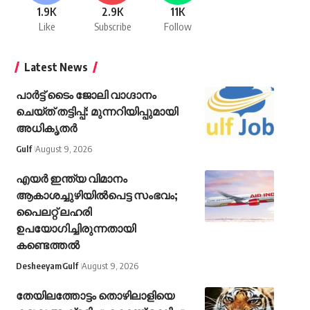
1.9K
2.9K
11K
Like
Subscribe
Follow
Latest News
പാർട്ട് ടൈം ജോലി വാഗ്ദാനം
ചെയ്ത്‌ തട്ടിപ്പ്‌: മുന്നറിയിപ്പുമായി
അധികൃതർ
Gulf
August 9, 2026
എയര്‍ ഇന്ത്യ വിമാനം
ആകാശച്ചുഴിയില്‍പെട്ട സംഭവം;
പൈലറ്റ് ലഹരി
ഉപയോഗിച്ചിരുന്നതായി
കണ്ടെത്തല്‍
Desheeyam
Gulf
August 9, 2026
തേയിലത്തോട്ടം തൊഴിലാളിയെ