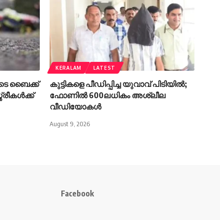
KERALAM
LATEST
ിടെ ബൈക്ക്
കുട്ടികളെ പീഡിപ്പിച്ച യുവാവ് പിടിയിൽ;
്രീകള്‍ക്ക്
ഫോണിൽ 600ലധികം അശ്ലീല
വീഡിയോകൾ
August 9, 2026
Facebook