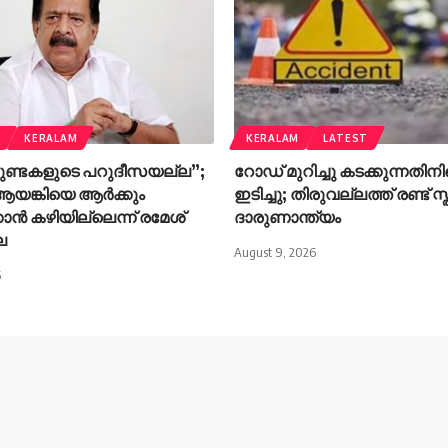
M
KERALAM
KERALAM
LATEST
ുണ്ടകളുടെ പറുദീസയല്ല”;
റോഡ് മുറിച്ചു കടക്കുന്നതിന
യങ്കിയെ ആർക്കും
ഇടിച്ചു; തിരുവല്ലത്ത് രണ്ട് സ്ത
കാൻ കഴിയില്ലെന്ന് രമേശ്
ദാരുണാന്ത്യം
ല
August 9, 2026
6