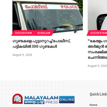
DESHEEYAM
KERALAM
DESHEEYA
ഗുണ്ടകളെ പൂട്ടാനുറച്ച് പോലീസ്,
“കേരളം ഗ
പട്ടികയിൽ 300 ഗുണ്ടകൾ
അർജുൻ ആ
സംരക്ഷിക്
August 9, 2026
ചെന്നിത്ത
August 9, 202
Quick Link
Home