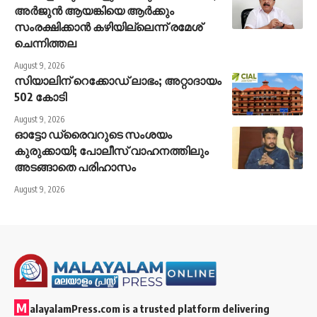
അർജുൻ ആയങ്കിയെ ആർക്കും
സംരക്ഷിക്കാൻ കഴിയില്ലെന്ന് രമേശ്
ചെന്നിത്തല
August 9, 2026
സിയാലിന് റെക്കോഡ് ലാഭം; അറ്റാദായം
502 കോടി
August 9, 2026
ഓട്ടോ ഡ്രൈവറുടെ സംശയം
കുരുക്കായി; പോലീസ് വാഹനത്തിലും
അടങ്ങാതെ പരിഹാസം
August 9, 2026
M
alayalamPress.com
is a trusted platform delivering