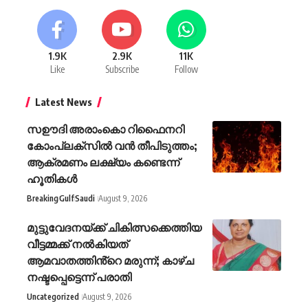
1.9K
2.9K
11K
Like
Subscribe
Follow
Latest News
സഊദി അരാംകൊ റിഫൈനറി
കോംപ്ലക്സിൽ വൻ തീപിടുത്തം;
ആക്രമണം ലക്ഷ്യം കണ്ടെന്ന്
ഹൂതികൾ
Breaking
Gulf
Saudi
August 9, 2026
മുട്ടുവേദനയ്ക്ക് ചികിത്സക്കെത്തിയ
വീട്ടമ്മക്ക് നൽകിയത്
ആമവാതത്തിൻ്റെ മരുന്ന്; കാഴ്ച
നഷ്ടപ്പെട്ടെന്ന് പരാതി
Uncategorized
August 9, 2026