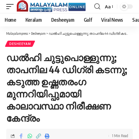
Aa
Font
Resizer
Home
Keralam
Desheeyam
Gulf
Viral News
Sau
Malayalampress
>
Desheeyam
>
ഡൽഹി ചുട്ടുപൊള്ളുന്നു; താപനില 44 ഡിഗ്രി കടന്നു; കടുത്ത ഉഷ്ണതരംഗ മുന്നറിയിപ്പുമായി കാലാവസ്ഥാ നിരീക്ഷണ കേന്ദ്രം
DESHEEYAM
ഡൽഹി ചുട്ടുപൊള്ളുന്നു;
താപനില 44 ഡിഗ്രി കടന്നു;
കടുത്ത ഉഷ്ണതരംഗ
മുന്നറിയിപ്പുമായി
കാലാവസ്ഥാ നിരീക്ഷണ
കേന്ദ്രം
1 Min Read