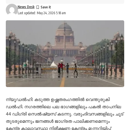
News Desk
Last updated: May 24, 2026 5:18 am
ന്യൂഡൽഹി: കടുത്ത ഉഷ്ണതരംഗത്തിൽ വെന്തുരുകി
ഡൽഹി. നഗരത്തിലെ പല ഭാഗങ്ങളിലും പകൽ താപനില
44 ഡിഗ്രി സെൽഷ്യസ് കടന്നു. വരുംദിവസങ്ങളിലും ചൂട്
തുടരുമെന്നും ജനങ്ങൾ ജാഗ്രത പാലിക്കണമെന്നും
കേന്ദ്ര കാലാവസ്ഥാ നിരീക്ഷണ കേന്ദ്രം മുന്നറിയിപ്പ്