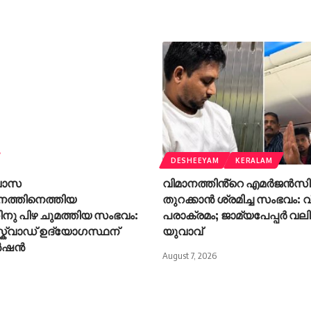
DESHEEYAM
KERALAM
്വാസ
വിമാനത്തിൻ്റെ എമർജൻസ
നത്തിനെത്തിയ
തുറക്കാൻ ശ്രമിച്ച സംഭവം: വ
നു പിഴ ചുമത്തിയ സംഭവം:
പരാക്രമം; ജാമ്യപേപ്പർ വലിച്
്ക്വാഡ് ഉദ്യോഗസ്ഥന്
യുവാവ്
ൻഷൻ
August 7, 2026