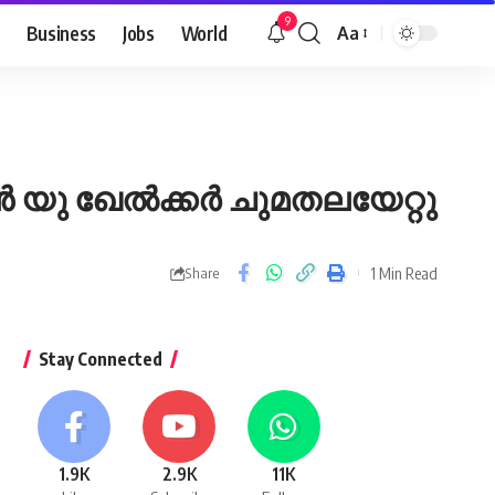
9
Business
Jobs
World
Aa
Font
Resizer
തൻ യു ഖേൽക്കർ ചുമതലയേറ്റു
1 Min Read
Share
Stay Connected
1.9K
2.9K
11K