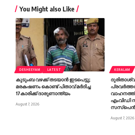
You Might also Like
DESHEEYAM
LATEST
KERALAM
കുടുംബ വഴക്ക് തടയാന്‍ ഇടപെട്ടു;
ദുരിതാശ
മരകഷണം കൊണ്ട് പിതാവ് മർദിച്ച
പ്രവർത്ത
17കാരിക്ക് ദാരുണാന്ത്യം
വാഹനത്തി
എംവിഡി സ
August 7, 2026
സസ്പെ
August 7, 2026