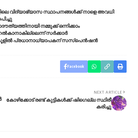
ലകളിലെ വിദ്യാഭ്യാസ സ്ഥാപനങ്ങൾക്ക് നാളെ അവധി
ച്ചു
ൗത്യത്തിനായി നമ്മുക്ക് ഒന്നിക്കാം
 നൽകാനാകില്ലെന്ന് സർക്കാർ
സ്‌കൂളില്‍ പ്രധാനാധ്യാപകന് സസ്‌പെന്‍ഷന്‍
Facebook
NEXT ARTICLE
ൻ
കോ​ഴി​ക്കോ​ട് ര​ണ്ട് കു​ട്ടി​ക​ൾ​ക്ക് ഷി​ഗെ​ല്ല സ്ഥി​രീ​
ക​രി​ച്ചു