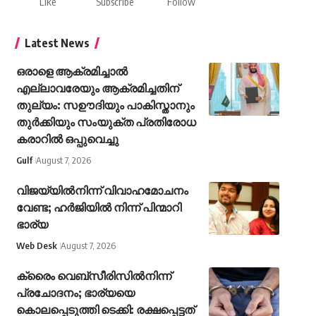
Like
Subscribe
Follow
Latest News
ഒരാളെ ആക്രമിച്ചാൽ
എല്ലാവരേയും ആക്രമിച്ചതിന്
തുല്യം: സഊദിയും പാകിസ്താനും
തുർക്കിയും സംയുക്ത പ്രതിരോധ
കരാറിൽ ഒപ്പുവെച്ചു
Gulf
August 7, 2026
വിജയ്‌യിൽനിന്ന് വിവാഹമോചനം
വേണ്ട; ഹർജിയിൽ നിന്ന് പിന്മാറി
ഭാര്യ
Web Desk
August 7, 2026
ക്രൈം വെബ്സീരിസിൽനിന്ന്
പ്രചോദനം; ഭാര്യയെ
കൊലപ്പെടുത്തി ടെക്കി: രക്ഷപ്പെട്ടത്