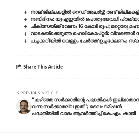
നാല് ജില്ലകളിൽ റെഡ് അലർട്ട്; രണ്ട് ജില്
നബിദിനം: യുഎഇയിൽ പൊതുഅവധി പ്രഖ്യാപി
ചികിത്സയ്ക്ക് വേണം 16 കോടി രൂപ; മറ്റൊരു മഹാദ
വാടകയ്‌ക്കെടുത്ത ഹെലികോപ്റ്റർ: വിവരങ്ങൾ
പച്ചക്കറിയില്‍ വെള്ളം ചേര്‍ത്ത് ഉച്ചഭക്ഷണം; 
Share This Article
PREVIOUS ARTICLE
“കഴിഞ്ഞ സർക്കാരിന്റെ പദ്ധതികൾ ഇല്ലാതാ
വന്ന സർക്കാരല്ല ഇത്”; ലൈഫ് മിഷൻ
പദ്ധതിയിൽ വാ​ദം ആവർത്തിച്ച് കെ.എം. ഷാജി