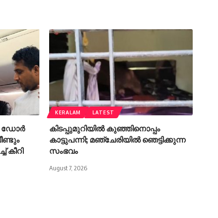
KERALAM
LATEST
ി ഡോർ
കിടപ്പുമുറിയിൽ കുഞ്ഞിനൊപ്പം
ീണ്ടും
കാട്ടുപന്നി; മഞ്ചേരിയിൽ ഞെട്ടിക്കുന്ന
ച് കീറി
സംഭവം
August 7, 2026