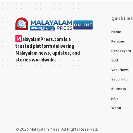
Quick Link
Home
M
alayalamPress.com
is a
Keralam
trusted platform delivering
Desheeyam
Malayalam news, updates, and
stories worldwide.
Gulf
Viral News
Saudi Info
Business
Jobs
World
© 2026 Malayalam Press. All Rights Reserved.