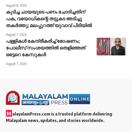
August 8, 2026
കുടിച്ച ചായയുടെ പണം ചോദിച്ചതിന്
പക, വയോധികന്റെ തട്ടുകട അടിച്ചു
തകർത്തു; മലപ്പുറത്ത് യുവാവ് പിടിയിൽ
August 7, 2026
പള്ളികൾ കേന്ദ്രീകരിച്ച് മോഷണം;
പോലീസ് സംശയത്തിൽ തെളിഞ്ഞത്
ഒട്ടേറെ കേസുകൾ
August 7, 2026
M
alayalamPress.com
is a trusted platform delivering
Malayalam news, updates, and stories worldwide.