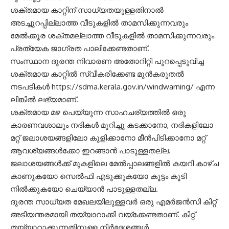
ശക്തമായ കാറ്റിന് സാധ്യതയുള്ളതിനാൽ
അടച്ചുറപ്പില്ലാത്ത വീടുകളിൽ താമസിക്കുന്നവരും
മേൽക്കൂര ശക്തമല്ലാത്ത വീടുകളിൽ താമസിക്കുന്നവരും
പ്രത്യേക ജാഗ്രത പാലിക്കേണ്ടതാണ്.
സംസ്ഥാന ദുരന്ത നിവാരണ അതോറിറ്റി പുറപ്പെടുവിച്ച
ശക്തമായ കാറ്റിൽ സ്വീകരിക്കേണ്ട മുൻകരുതൽ
നടപടികൾ https://sdma.kerala.gov.in/windwarning/ എന്ന
ലിങ്കിൽ ലഭ്യമാണ്.
ശക്തമായ മഴ പെയ്യുന്ന സാഹചര്യത്തിൽ ഒരു
കാരണവശാലും നദികൾ മുറിച്ചു കടക്കാനോ, നദികളിലോ
മറ്റ് ജലാശയങ്ങളിലോ കുളിക്കാനോ മീൻപിടിക്കാനോ മറ്റ്
ആവശ്യങ്ങൾക്കോ ഇറങ്ങാൻ പാടുള്ളതല്ല.
ജലാശയങ്ങൾക്ക് മുകളിലെ മേൽപ്പാലങ്ങളിൽ കയറി കാഴ്ച
കാണുകയോ സെൽഫി എടുക്കുകയോ കൂട്ടം കൂടി
നിൽക്കുകയോ ചെയ്യാൻ പാടുള്ളതല്ല.
ദുരന്ത സാധ്യത മേഖലയിലുള്ളവർ ഒരു എമർജൻസി കിറ്റ്
അടിയന്തരമായി തയ്യാറാക്കി വയ്ക്കേണ്ടതാണ്. കിറ്റ്
തയ്യാറാക്കുന്നതിനുള്ള നിർദേശങ്ങൾ