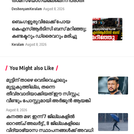
താമസയോഗ്യമല്ലെന്ന് പരാതി
Desheeyam
Keralam
August 8, 2026
ബെംഗളൂരുവിലേക്ക് പോയ
കെഎസ്ആർ‍ടിസി ബസ് മറിഞ്ഞു;
കണ്ടക്ടറും ഡ്രൈവറും മരിച്ചു
Keralam
August 8, 2026
You Might also Like
മുട്ടിന് താഴെ വെടിവെച്ചാലും
മുട്ടുകുത്തില്ല, തന്നെ
തീവ്രവാദിയാക്കിയത് ഈ സിസ്റ്റം;
വീണ്ടും പോസ്റ്റുമായി അർജുൻ ആയങ്കി
August 8, 2026
കനത്ത മഴ: ഇന്ന് 7 ജില്ലകളിൽ
ഓറഞ്ച് അലർ‌ട്ട് , 8 ജില്ലകളിലെ
വിദ്യാഭ്യാസ സ്ഥാപനങ്ങൾക്ക് അവധി