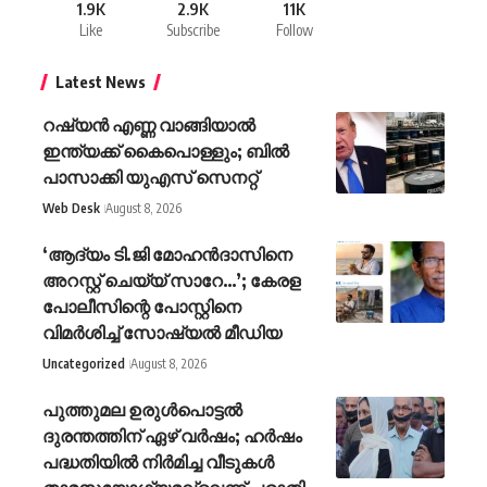
1.9K
2.9K
11K
Like
Subscribe
Follow
Latest News
റഷ്യൻ എണ്ണ വാങ്ങിയാൽ
ഇന്ത്യക്ക് കൈപൊള്ളും; ബിൽ
പാസാക്കി യുഎസ് സെനറ്റ്
Web Desk
August 8, 2026
‘ആദ്യം ടി.ജി മോഹന്‍ദാസിനെ
അറസ്റ്റ് ചെയ്യ് സാറേ…’; കേരള
പോലീസിന്റെ പോസ്റ്റിനെ
വിമര്‍ശിച്ച് സോഷ്യല്‍ മീഡിയ
Uncategorized
August 8, 2026
പുത്തുമല ഉരുള്‍പൊട്ടല്‍
ദുരന്തത്തിന് ഏഴ് വര്‍ഷം; ഹര്‍ഷം
പദ്ധതിയില്‍ നിര്‍മിച്ച വീടുകള്‍